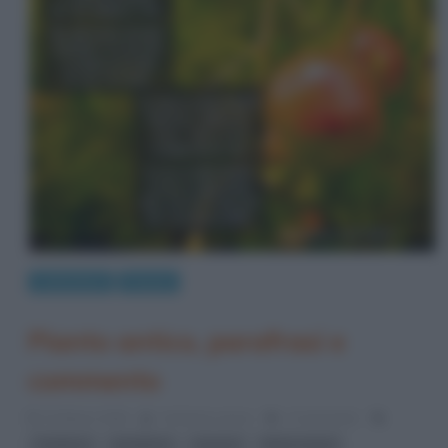
Letteratura
Poesie
Pianto antico, parafrasi e
commento
22 Marzo 2016
Cristiana Lenoci
2 Comments
,
,
,
Carducci
parafrasi
poesia
Rime nuove