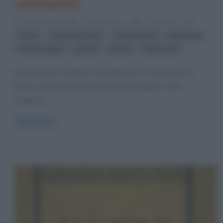
commento
11 Marzo 2016
Cristiana Lenoci
2 Comments
,
,
,
,
dolore
Eugenio Montale
male di vivere
metafisica
,
,
,
Ossi di seppia
poesia
simboli
sofferenza
La poesia che andiamo ad analizzare e commentare si
intitola “Spesso il male di vivere ho incontrato” ed è
compresa
Read more