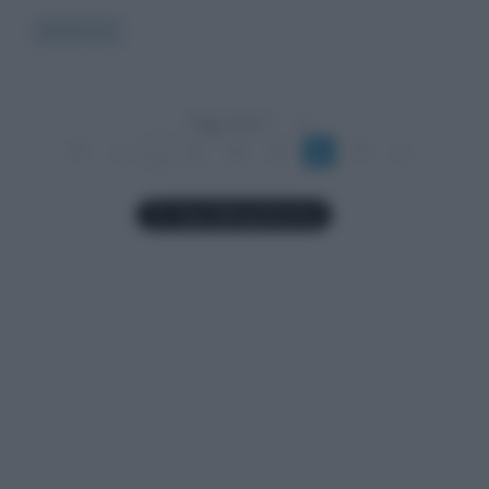
Read more
Pag. 6 di 7
«
1°
«
...
3
4
5
6
7
»