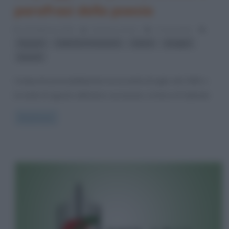
parafrasi della poesia
29 Febbraio 2016
Cristiana Lenoci
3 Comments
,
,
,
,
Alcyone
Gabriele D'Annunzio
natura
pioggia
poesia
Composta presumibilmente tra la metà di luglio del 1902 e
la metà di agosto dell’anno successivo, la lirica di Gabriele
Read more