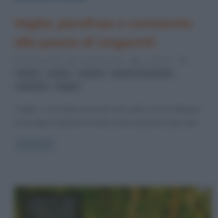
Veglia, parafrasi e commento
alla poesia di Ungaretti
24 Marzo 2016
Anna D'Agostino
1 Comment
,
,
,
,
amore
morte
poesia
poesie di Ungaretti
,
Ungaretti
Veglia
“Veglia” è una delle poesie più dure della raccolta Allegria,
di Giuseppe Ungaretti. È stata scritta dal poeta sulla Cima
Read more