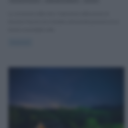
,
,
Giovanni Pascoli
letteratura italiana
poesia
La concezione della vita e l’ispirazione della poesia di
Giovanni Pascoli sono fondate sull’avvertita presenza di un
mistero insondabile nella
Read more