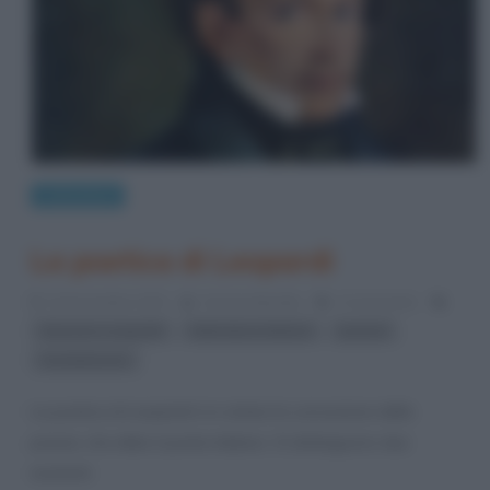
Letteratura
La poetica di Leopardi
10 Novembre 2013
Serena Marotta
4 Comments
,
,
,
Giacomo Leopardi
letteratura italiana
poesia
romanticismo
La poetica di Leopardi è in sintesi la concezione della
poesia, che ebbe il poeta italiano. Si distinguono due
momenti