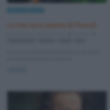
Letteratura
Poesie
La mia sera: poesia di Pascoli
12 Gennaio 2014
Serena Marotta
1 Comment
,
,
,
Opere di Pascoli
parafrasi
poesia
sera
La mia sera è una poesia di Giovanni Pascoli, che fa parte
dei Canti di Castelvecchio. È una lirica di
Read more