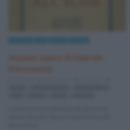
Letteratura
Libri
Poesie
Riassunti
Alcyone (opera di Gabriele
D’Annunzio)
1 Marzo 2016
Cristiana Lenoci
5 Comments
,
,
,
Alcyone
Gabriele D'Annunzio
letteratura italiana
,
,
,
natura
Panismo
poesia
Superuomo
Considerata dai critici letterari uno dei capolavori di
Gabriele D’Annunzio, “Alcyone” è l’opera in cui il poeta
dimostra la sua