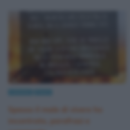
Letteratura
Poesie
Spesso il male di vivere ho
incontrato, parafrasi e