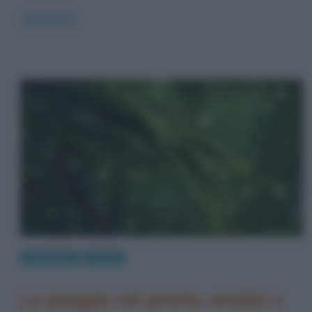
Read more
Letteratura
Poesie
La pioggia nel pineto, analisi e