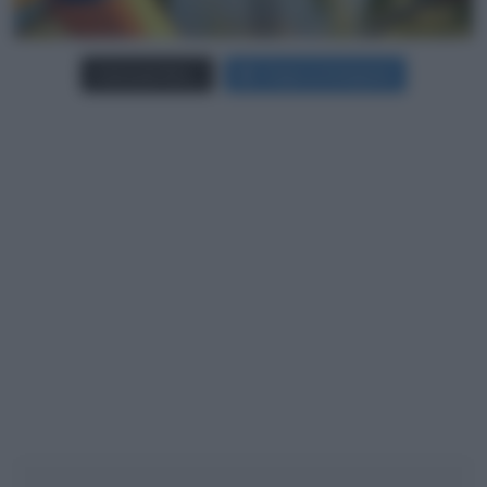
Carica più foto...
Segui su Instagram