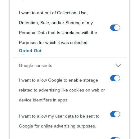
not limited to your visit or usage behaviour. You may click to
grant or deny consent to Google and its third-party tags to
I want to opt-out of Collection, Use,
use your data for below specified purposes in below Google
Retention, Sale, and/or Sharing of my
consent section.
Personal Data that Is Unrelated with the
Purposes for which it was collected.
Opted Out
Cultura
Google consents
I want to allow Google to enable storage
Cultura è un blog del sito Biografieonline © 2012-2025 •
Nota:
related to advertising like cookies on web or
come Affiliato Amazon il sito ricava commissioni sugli acquisti
device identifiers in apps.
idonei.
I want to allow my user data to be sent to
Google for online advertising purposes.