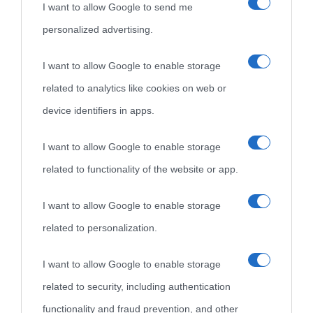
I want to allow Google to send me
personalized advertising.
«
La cultura è un ornamento nella buona sorte ma un rifugio
I want to allow Google to enable storage
nell'avversa.
» (Aristotele -
Frasi sulla cultura
)
related to analytics like cookies on web or
device identifiers in apps.
Biografie
Approfondisci
Servizi
I want to allow Google to enable storage
related to functionality of the website or app.
Biografie di
Ricorrenze
Mappa del sito
oggi
Onomastico
Privacy policy
I want to allow Google to enable storage
related to personalization.
Biografie più
Che giorno era?
Cookie policy
visitate
I want to allow Google to enable storage
Film biografici
Pubblicità
related to security, including authentication
Indice dei nomi
Aforismi
Contatti
functionality and fraud prevention, and other