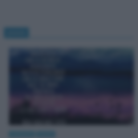
poesia
Letteratura
Poesie