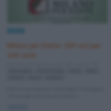
Curiosità
Milano per Dante. 100 voci per
100 canti
18 Ottobre 2015
Fulvio Caporale
0 Comments
,
,
,
,
Dante Alighieri
Divina Commedia
Inferno
Milano
,
,
Paradiso
poesia
Purgatorio
Il 2015 è un anno dedicato a Dante Alighieri. Si festeggiano
i 750 anni dalla nascita del poeta toscano e
Read more