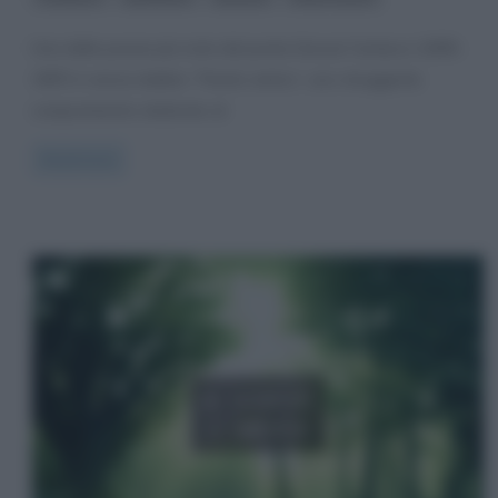
Una delle poesie più note del poeta Giosuè Carducci (1835-
1907) è senza dubbio “Pianto antico“, uno struggente
componimento dedicato al
Read more