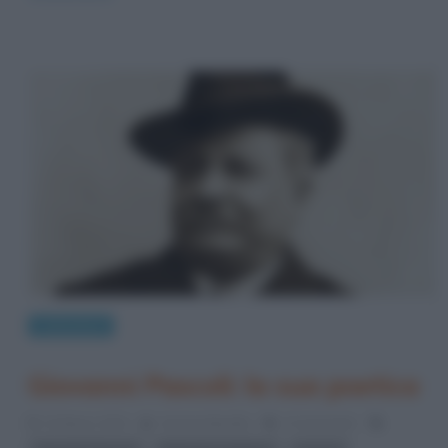
Letteratura
Giovanni Pascoli: la sua poetica
13 Marzo 2014
Serena Marotta
4 Comments