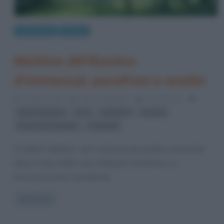
Letteratura
Poesie
Mattina (M’illumino
d’immenso): parafrasi e analisi
14 Marzo 2016
Anna D'Agostino
3 Comments
,
,
,
,
figure retoriche
luce
parafrasi
poesia
,
poesie di Ungaretti
Ungaretti
Si intitola “Mattina” ed è composta da quattro sole parole
divise in due celebri versi: M’illumino d’immenso. La
lirica, può essere considerata
Read more