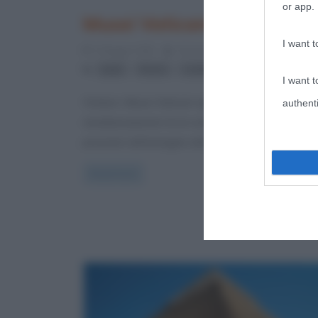
or app.
Musei Vaticani
I want t
3 Maggio 2025
Simona Corciulo
4 Comment
,
,
,
papi
Roma
scultura
Vaticano
I want t
Visitare i Musei Vaticani significa immergersi
authenti
simultaneamente tra le onde di un tempo che rivive 
presente nell’immagine del proprio
Read more