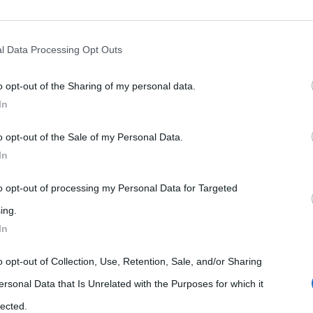
rately opt-out of the further disclosure of your personal information by
he IAB’s list of downstream participants.
l Data Processing Opt Outs
o opt-out of the Sharing of my personal data.
tion may also be disclosed by us to third parties on the IAB’s List of 
In
 that may further disclose it to other third parties.
o opt-out of the Sale of my Personal Data.
 that this website/app uses one or more Google services and may gath
In
including but not limited to your visit or usage behaviour. You may click 
a,
Arte
Luoghi
Musei
 to Google and its third-party tags to use your data for below specifi
to opt-out of processing my Personal Data for Targeted
ogle consent section.
ing.
La Tate Modern Gallery di
In
Londra
ents
o opt-out of Collection, Use, Retention, Sale, and/or Sharing
2 Giugno 2026
Anna D'Agostino
7 Comments
ersonal Data that Is Unrelated with the Purposes for which it
,
,
arte contemporanea
Arte Moderna
Londra
lected.
me