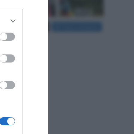
 third
Carica più foto...
Segui su Instagram
Downstream
er and store
to grant or
ed purposes