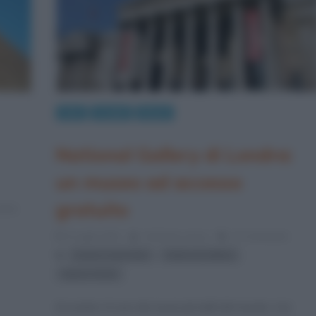
Arte
Luoghi
Musei
National Gallery di Londra:
un museo ad accesso
gratuito
ents
5 Luglio 2022
Cristiana Lenoci
17 Comments
,
,
museo nazionale
National Gallery
Opere d'arte
A Londra c’è uno dei musei più belli del mondo: è la