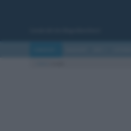
Canale del sito Biografieonline.it
CURIOSITÀ
RIASSUNTI
ARTI
LETTER
Cultura
/
Luoghi