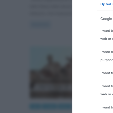
Opted 
della Statua della Libertà, simbolo degli Stati Uniti
d’America. Una traduzione, in
Google 
Read more
I want t
web or d
I want t
purpose
I want 
I want t
web or d
Arte
Luoghi
Musei
I want t