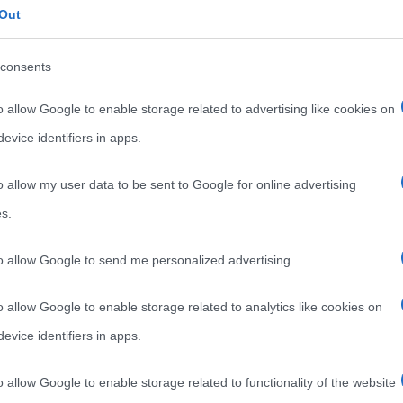
Out
Il 12 maggio 2000 è stata inaugurata a Londra la Tate
Modern Gallery, galleria di arte moderna tra le più
consents
Read more
o allow Google to enable storage related to advertising like cookies on
evice identifiers in apps.
o allow my user data to be sent to Google for online advertising
s.
to allow Google to send me personalized advertising.
o allow Google to enable storage related to analytics like cookies on
evice identifiers in apps.
Arte
Luoghi
Musei
o allow Google to enable storage related to functionality of the website