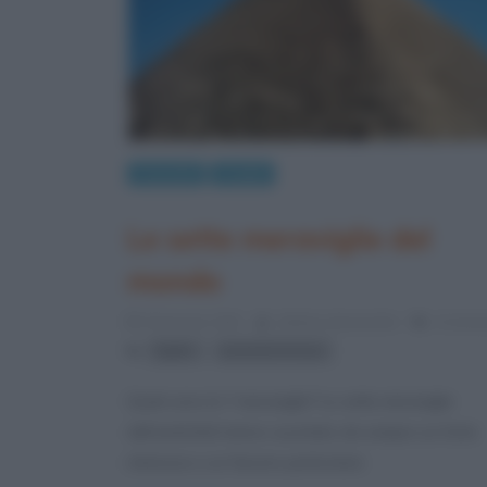
Curiosità
Luoghi
Le sette meraviglie del
mondo
8 Gennaio 2023
Stefano Moraschini
4 Comm
,
Egitto
piramidi di Giza
Quali sono le 7 meraviglie? Le sette meraviglie
dell’antichità hanno suscitato da sempre un forte
interesse e un fascino particolare