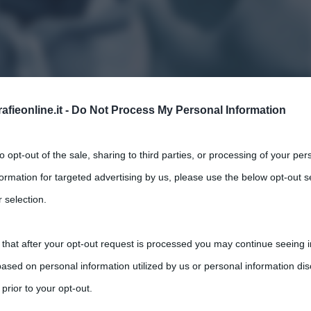
fieonline.it -
Do Not Process My Personal Information
utti i Record e le Imprese Più Pazze
to opt-out of the sale, sharing to third parties, or processing of your per
formation for targeted advertising by us, please use the below opt-out s
,
ents
Francia
Inghilterra
 selection.
cio di mare che separa l’Inghilterra dalla Francia; nel mondo delle
 that after your opt-out request is processed you may continue seeing i
ased on personal information utilized by us or personal information dis
 prior to your opt-out.