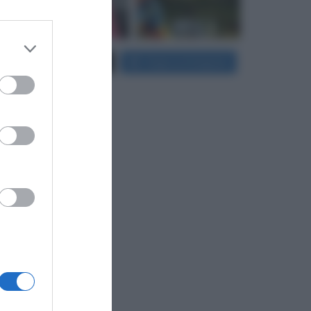
 third
Carica più foto...
Segui su Instagram
Downstream
er and store
to grant or
ed purposes