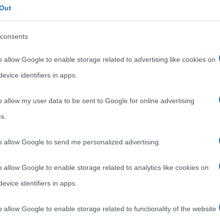
Out
due giorni
consents
ese
Bay of Pigs
) durò solo due giorni e si rivelò un
o allow Google to enable storage related to advertising like cookies on
nfitti e in parte catturati dalle truppe di Castro. Il
evice identifiers in apps.
to dall’amministrazione di
Dwight D. Eisenhower
,
i far
cadere il governo di Cuba
al cui vertice c’erano
o allow my user data to be sent to Google for online advertising
 Castro e a
Che Guevara
, avevano sconfitto l’esercito
s.
gencio Batista
.
to allow Google to send me personalized advertising.
o allow Google to enable storage related to analytics like cookies on
evice identifiers in apps.
o allow Google to enable storage related to functionality of the website