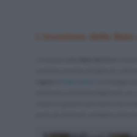
L’invasione della Baia
L’invasione della
Baia dei Porci
, situat
invasione avvenne ad opera di 1.453 e
regime
di
Fidel Castro
. La strategia p
americano e la fusione degli esuli con i g
creare un governo provvisorio che avre
punto gli americani sarebbero intervenu