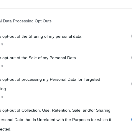
rately opt-out of the further disclosure of your personal information by
litari, nel giorno che precede l’invasione della Baia dei Porci
he IAB’s list of downstream participants.
l Data Processing Opt Outs
o opt-out of the Sharing of my personal data.
tion may also be disclosed by us to third parties on the IAB’s List of 
In
 that may further disclose it to other third parties.
o opt-out of the Sale of my Personal Data.
 that this website/app uses one or more Google services and may gath
In
including but not limited to your visit or usage behaviour. You may click 
 to Google and its third-party tags to use your data for below specifi
to opt-out of processing my Personal Data for Targeted
ogle consent section.
ing.
In
o opt-out of Collection, Use, Retention, Sale, and/or Sharing
ersonal Data that Is Unrelated with the Purposes for which it
lected.