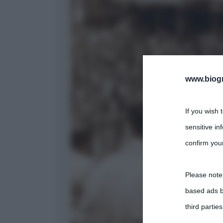
www.biogra
If you wish 
sensitive in
confirm your
Please note
based ads b
third parties