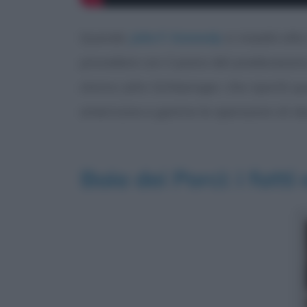
Quando
John F. Kennedy
si insediò all
procedere con il piano del predecessor
storico John Schlesinger, che riportò que
americane a gestire le operazioni di sba
Baia dei Porci: i fatti