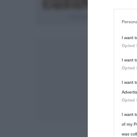
You may sepa
Fidel Castro tiene un discorso ai suoi mi
parties on t
Persona
I want t
This informa
Opted 
Participants
I want t
Please note
Opted 
information 
deny consent
I want 
in below Go
Advertis
Opted 
I want t
of my P
was col