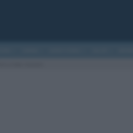
ATURA
CINEMA
EVENTI STORICI
SALUTE
BIOGR
orci a Cuba: riassunto