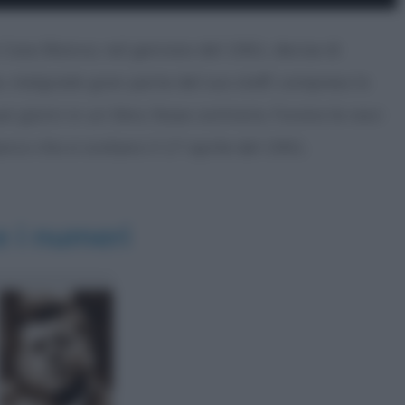
a Casa Bianca, nel gennaio del 1961, decise di
e, malgrado gran parte del suo staff, compreso lo
i giorni in un libro, fosse contrario. Furono le navi
rco che si svolsero il 17 aprile del 1961.
 e i numeri