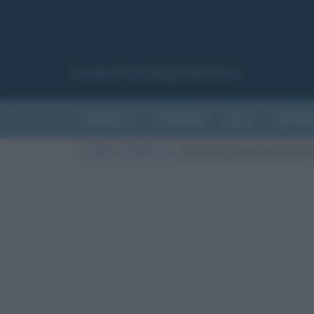
Canale del sito Biografieonline.it
CURIOSITÀ
RIASSUNTI
ARTI
LETTER
Cultura
/
Eventi storici
/
L’invasione della Baia dei P