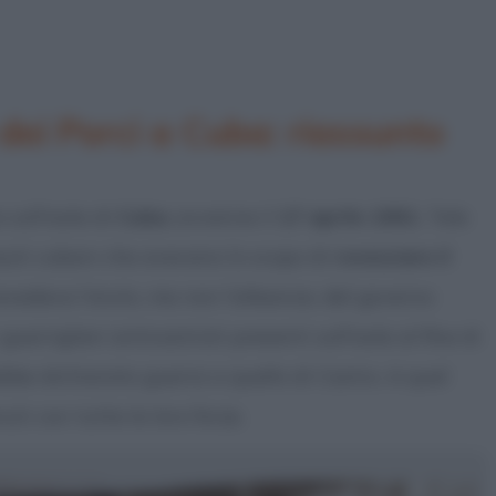
 dei Porci a Cuba: riassunto
a sull’isola di
Cuba
, avvenne il
17 aprile 1961
. Tale
suli cubani che avevano lo scopo di
rovesciare il
revedeva l’aiuto, ma non l’alleanza, del governo
uerriglieri anticastristi presenti sull’isola al fine di
bbe dichiarato guerra a quello di Castro. A quel
ti con tutte le loro forze.