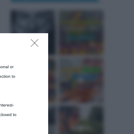
sonal or
ection to
nterest-
closed to