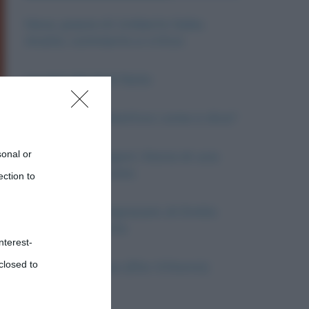
Neve, poesia di Umberto Saba.
Analisi, commento e critica
La sera del dì di festa
Obiettivo o obbiettivo: come si dice?
sonal or
Disastro del Vajont. Storia di una
strage annunciata
ection to
Le Tigri di Mompracem, di Emilio
Salgari: riassunto
nterest-
closed to
Il garofano rosso (Elio Vittorini):
riassunto