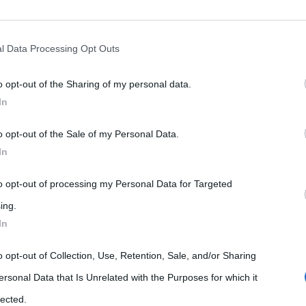
rately opt-out of the further disclosure of your personal information by
he IAB’s list of downstream participants.
l Data Processing Opt Outs
o opt-out of the Sharing of my personal data.
tion may also be disclosed by us to third parties on the IAB’s List of 
In
 that may further disclose it to other third parties.
o opt-out of the Sale of my Personal Data.
 that this website/app uses one or more Google services and may gath
In
including but not limited to your visit or usage behaviour. You may click 
 to Google and its third-party tags to use your data for below specifi
to opt-out of processing my Personal Data for Targeted
Musica
ogle consent section.
ing.
In
Imagine Dragons, breve
storia del gruppo
o opt-out of Collection, Use, Retention, Sale, and/or Sharing
ersonal Data that Is Unrelated with the Purposes for which it
22 Agosto 2024
Liliana Serio
1 Comment
lected.
,
,
,
,
Festival di Sanremo
Gold
Imagine Dragons