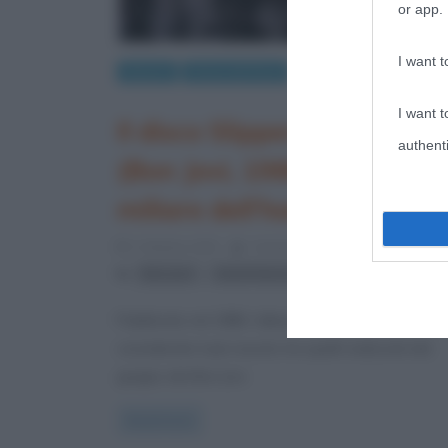
or app.
I want t
Musica
Storia del Rock
I want t
Il disco Slippery When We
authenti
(Bon Jovi, 1986): pietra
miliare dell’hard rock
3 Ottobre 2023
Cristiana Lenoci
0 Comment
,
Bon Jovi
dischi famosi
Pubblicato nel 1986, l’album “Slippery When Wet” 
considerato il più riuscito tra quelli realizzati dal
gruppo dei Bon Jovi.
Read more