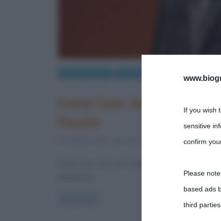
Coppie famose
Musica
Persone
www.biogra
Coma Cose, breve biografia
If you wish 
Fausto
sensitive in
7 Ottobre 2025
Stefano Moraschini
2 Comme
confirm your
Coma_Cose, chi sono Coma_Cose è il duo musicale 
Please note
elettronica
based ads b
Read more
third parties