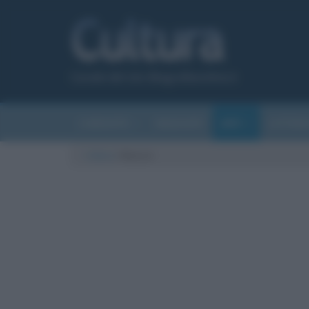
Canale del sito Biografieonline.it
CURIOSITÀ
RIASSUNTI
ARTI
LETTER
Cultura
/
Musica