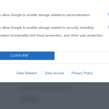
o allow Google to enable storage related to personalization.
Musica
o allow Google to enable storage related to security, including
t
Maneskin: biografia del
cation functionality and fraud prevention, and other user protection.
gruppo, storia e curiosità
13 Settembre 2023
Stefano Moraschini
12
CONFIRM
,
,
Comments
Eurovision
Festival di Sanremo
s
,
,
,
Maneskin
rock band
Sanremo 2021
X Factor
Data Deletion
Data Access
Privacy Policy
Maneskin, chi sono I Maneskin sono una band
è
caratterizzata da look e sonorità capaci di
conquistare le platee italiane ed
Read more