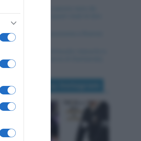
Mosca bianca e pecora nera: da
dove derivano questi modi di dire
Differenza tra economia e finanza
Memorie dal sottosuolo: riassunto e
analisi del romanzo di Dostoevskij
Seguimi su Instagram