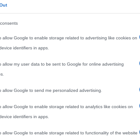
Out
,
,
,
indie-rock
It's time
Night Visions
,
Rolling Stone
Smoke + Mirrors
consents
Gli Imagine Dragons sono un gruppo indie rock
o allow Google to enable storage related to advertising like cookies on
statunitense formatosi nel 2008 a Las Vegas
(Nevada). La band è composta
evice identifiers in apps.
Read more
o allow my user data to be sent to Google for online advertising
s.
to allow Google to send me personalized advertising.
o allow Google to enable storage related to analytics like cookies on
evice identifiers in apps.
o allow Google to enable storage related to functionality of the website