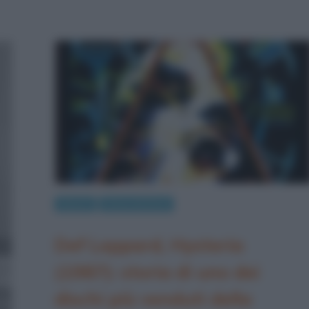
Musica
Storia del Rock
Def Leppard, Hysteria
(1987): storia di uno dei
dischi più venduti della