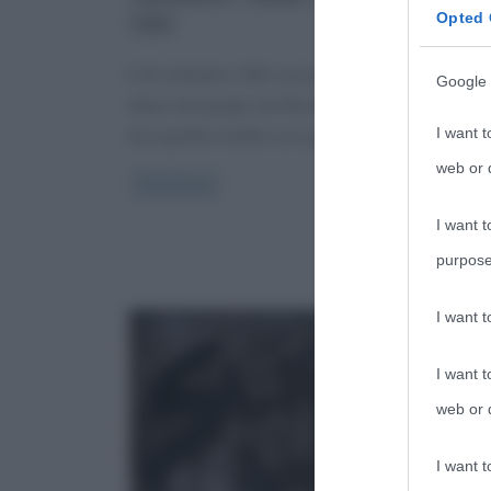
Opted 
rock
Il 24 settembre 1991 usciva Nevermind, il secondo
Google 
album del gruppo dei Nirvana. Obiettivo della casa
I want t
discografica Geffen era quello
web or d
Read more
I want t
purpose
I want 
I want t
web or d
I want t