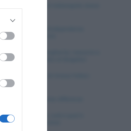
La 500 Miglia di Indianapolis, breve
 third
storia
Prima Guerra d’Indipendenza
italiana: riassunto
Downstream
Il Maestro e Margherita: riassunto e
commento al libro di Bulgakov
er and store
to grant or
Un uomo, libro di Oriana Fallaci:
ed purposes
riassunto
Tanga e perizoma: differenze
Cortina di ferro: cos’è e qual è
l’origine del termine