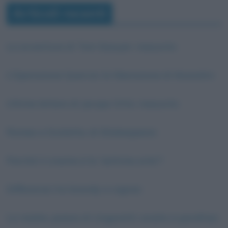
Articoli recenti
Le avventure di Tom Sawyer: riassunto
L’Operazione Quercia: la liberazione di Mussolini
Ultime lettere di Jacopo Ortis: riassunto
Romeo e Giulietta, di Shakespeare
Perché il cinema è la “settima arte”?
Differenza tra brandy e cognac
La madre, poesia di Ungaretti: analisi e parafrasi