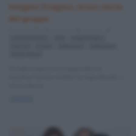
Imagine Dragons, breve storia
del gruppo
22 Agosto 2024
Liliana Serio
1 Comment
,
,
,
Festival di Sanremo
Gold
Imagine Dragons
,
,
,
,
indie-rock
It's time
Night Visions
Rolling Stone
Smoke + Mirrors
Gli Imagine Dragons sono un gruppo indie rock
statunitense formatosi nel 2008 a Las Vegas (Nevada). La
band è composta
Read more