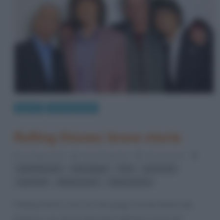
Musica
Storia del Rock
Rolling Stones: breve storia
21 Giugno 2022
Anna D'Agostino
10 Comments
,
,
,
,
Keith Richards
Mick Jagger
rock
rock band
,
,
rock'n'roll
Rolling Stone
rolling stones
I Rolling Stones sono uno dei gruppi rock più famosi del
pianeta e uno dei più importanti dell’intera storia del