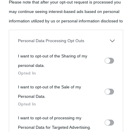
Please note that after your opt-out request is processed you
may continue seeing interest-based ads based on personal
information utilized by us or personal information disclosed to
third parties prior to your opt-out.
Personal Data Processing Opt Outs
You may separately opt-out of the further disclosure of your
I want to opt-out of the Sharing of my
personal information by third parties on the IAB’s list of
personal data.
downstream participants.
Opted In
This information may also be disclosed by us to third parties
I want to opt-out of the Sale of my
on the IAB’s List of Downstream Participants that may further
Personal Data.
Opted In
disclose it to other third parties.
I want to opt-out of processing my
Please note that this website/app uses one or more Google
Personal Data for Targeted Advertising.
services and may gather and store information including but