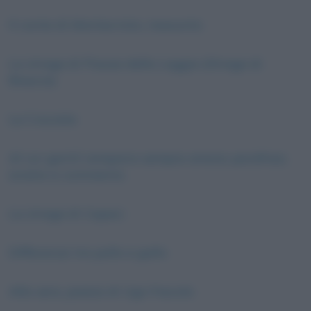
Il conte di Montecristo, riassunto
La strage di Piazza della Loggia (Strage di
Brescia)
Le Crociate
Al cor gentil rempaira sempre amore: parafrasi,
analisi e commento
La strage di Capaci
Differenza tra pollo e gallo
Alla sera, poesia di Ugo Foscolo