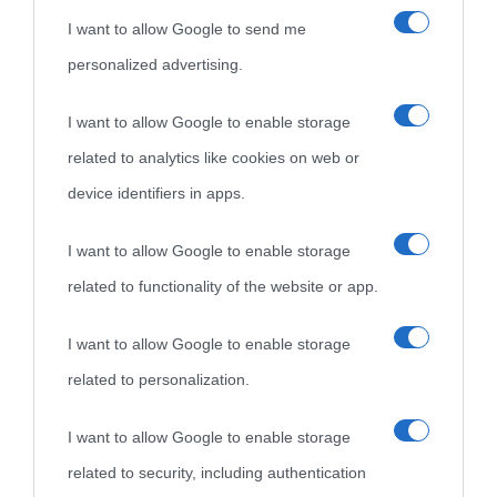
I want to allow Google to send me
personalized advertising.
«
La cultura è un ornamento nella buona sorte ma un rifugio
I want to allow Google to enable storage
nell'avversa.
» (Aristotele -
Frasi sulla cultura
)
related to analytics like cookies on web or
device identifiers in apps.
Biografie
Approfondisci
Servizi
I want to allow Google to enable storage
Biografie di
Ricorrenze
Mappa del sito
related to functionality of the website or app.
oggi
Onomastico
Privacy policy
I want to allow Google to enable storage
related to personalization.
Biografie più
Che giorno era?
Cookie policy
visitate
I want to allow Google to enable storage
Film biografici
Pubblicità
related to security, including authentication
Indice dei nomi