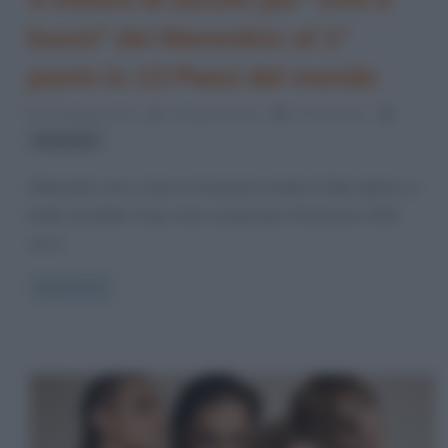
buoni” dei Maneskin: al 1°
posto in 13 Paesi del mondo
25 Maggio 2021
Cristiana Lenoci
0 Comments
Maneskin
I Maneskin sono ormai un fenomeno made in Italy esploso a
livello mondiale. Dopo aver conquistato l’Eurovision 2021
con il
Read more