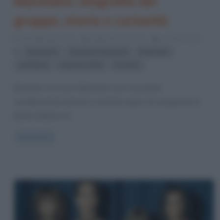
Maneskin: biografia del
gruppo, storia e curiosità
13 Settembre 2023
Stefano Moraschini
12 Comments
,
,
,
Eurovision
Festival di Sanremo
Maneskin
,
,
rock band
Sanremo 2021
X Factor
Maneskin, chi sono I Maneskin sono una band
caratterizzata da look e sonorità capaci di conquistare le
platee italiane ed
Read more