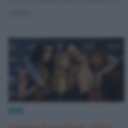
suona il basso nel gruppo “rivelazione” dei Maneskin, che si
Read more
News
4 milioni di ascolti per “Zitti e