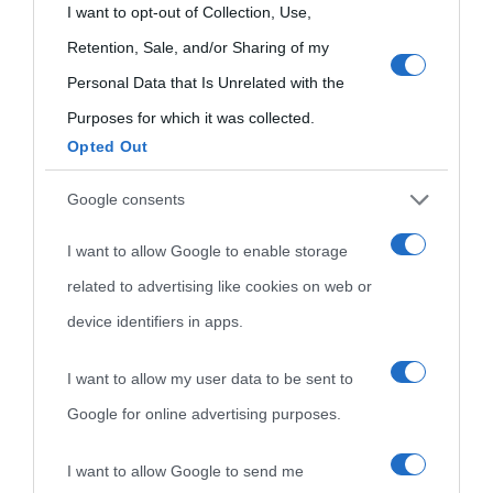
grant or deny consent to Google and its third-party tags to
I want to opt-out of Collection, Use,
use your data for below specified purposes in below Google
Retention, Sale, and/or Sharing of my
consent section.
Personal Data that Is Unrelated with the
Purposes for which it was collected.
Opted Out
Cultura
Google consents
I want to allow Google to enable storage
Cultura è un blog del sito Biografieonline © 2012-2025 •
Nota:
related to advertising like cookies on web or
come Affiliato Amazon il sito ricava commissioni sugli acquisti
device identifiers in apps.
idonei.
I want to allow my user data to be sent to
Google for online advertising purposes.
I want to allow Google to send me