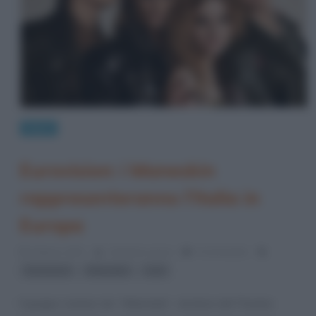
News
Eurovision: i Maneskin
rappresenteranno l’Italia in
Europa
9 Marzo 2021
Cristiana Lenoci
0 Comments
,
,
Eurovision
Maneskin
rock
Il gruppo romano de “I Maneskin”, vincitore del 71esimo