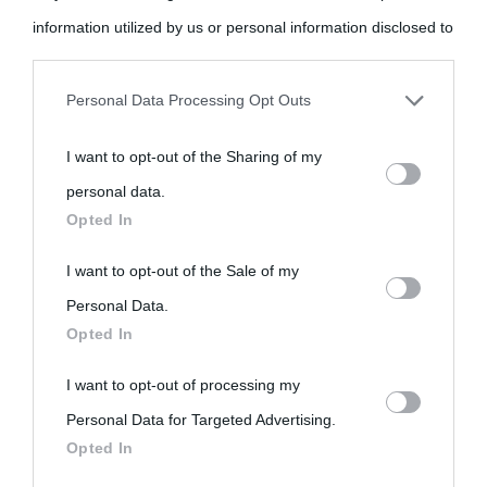
information utilized by us or personal information disclosed to
third parties prior to your opt-out.
Personal Data Processing Opt Outs
You may separately opt-out of the further disclosure of your
I want to opt-out of the Sharing of my
personal information by third parties on the IAB’s list of
personal data.
downstream participants.
Opted In
This information may also be disclosed by us to third parties
I want to opt-out of the Sale of my
on the IAB’s List of Downstream Participants that may further
Personal Data.
Opted In
disclose it to other third parties.
I want to opt-out of processing my
Please note that this website/app uses one or more Google
Personal Data for Targeted Advertising.
services and may gather and store information including but
Opted In
not limited to your visit or usage behaviour. You may click to