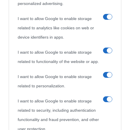
personalized advertising.
«
La cultura è un ornamento nella buona sorte ma un rifugio
I want to allow Google to enable storage
nell'avversa.
» (Aristotele -
Frasi sulla cultura
)
related to analytics like cookies on web or
device identifiers in apps.
Biografie
Approfondisci
Servizi
I want to allow Google to enable storage
related to functionality of the website or app.
Biografie di
Ricorrenze
Mappa del sito
oggi
Onomastico
Privacy policy
I want to allow Google to enable storage
related to personalization.
Biografie più
Che giorno era?
Cookie policy
visitate
I want to allow Google to enable storage
Film biografici
Pubblicità
related to security, including authentication
Indice dei nomi
Aforismi
Contatti
functionality and fraud prevention, and other
Categorie
user protection.