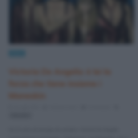
News
Victoria De Angelis: è lei la
forza che tiene insieme i
Maneskin
10 Luglio 2021
Cristiana Lenoci
0 Comments
Maneskin
Ha 21 anni ed energia da vendere: Victoria De Angelis