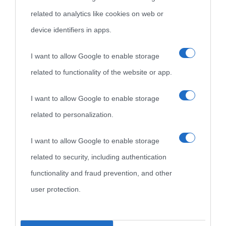
related to analytics like cookies on web or
device identifiers in apps.
Biografie
Approfondisci
Servizi
I want to allow Google to enable storage
Biografie di
Ricorrenze
Mappa del sito
related to functionality of the website or app.
oggi
Onomastico
Privacy policy
I want to allow Google to enable storage
related to personalization.
Biografie più
Che giorno era?
Cookie policy
visitate
I want to allow Google to enable storage
Film biografici
Pubblicità
related to security, including authentication
Indice dei nomi
Aforismi
Contatti
functionality and fraud prevention, and other
Categorie
user protection.
Temi