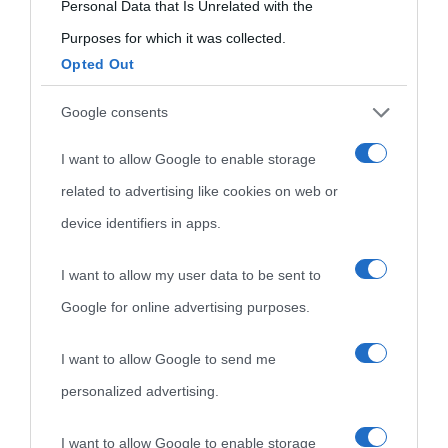
consent section.
Personal Data that Is Unrelated with the
Purposes for which it was collected.
Opted Out
Cultura
Google consents
I want to allow Google to enable storage
Cultura è un blog del sito Biografieonline © 2012-2025 •
Nota:
related to advertising like cookies on web or
come Affiliato Amazon il sito ricava commissioni sugli acquisti
device identifiers in apps.
idonei.
I want to allow my user data to be sent to
Google for online advertising purposes.
I want to allow Google to send me
personalized advertising.
«
La cultura è un ornamento nella buona sorte ma un rifugio
I want to allow Google to enable storage
nell'avversa.
» (Aristotele -
Frasi sulla cultura
)