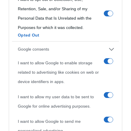
use your data for below specified purposes in below Google
Retention, Sale, and/or Sharing of my
consent section.
Personal Data that Is Unrelated with the
Purposes for which it was collected.
Opted Out
Cultura
Google consents
I want to allow Google to enable storage
Cultura è un blog del sito Biografieonline © 2012-2025 •
Nota:
related to advertising like cookies on web or
come Affiliato Amazon il sito ricava commissioni sugli acquisti
device identifiers in apps.
idonei.
I want to allow my user data to be sent to
Google for online advertising purposes.
I want to allow Google to send me
personalized advertising.