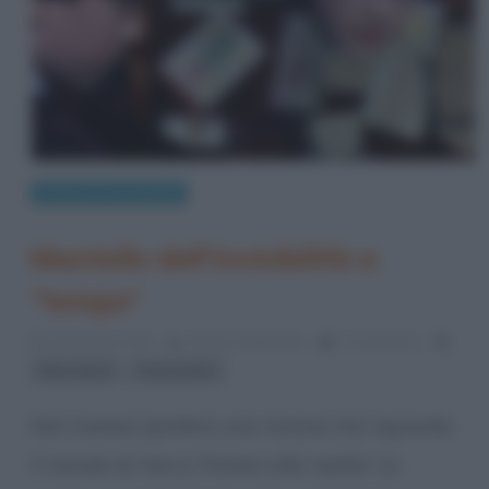
Scienze e tecnologie
Mantello dell’invisibilità a
“tempo”
10 Gennaio 2012
Grazia Tamburello
0 Comments
,
fibra ottica
harry potter
Dal cinema (sembra una notizia che riguarda
il mondo di Harry Potter) alla realtà. La