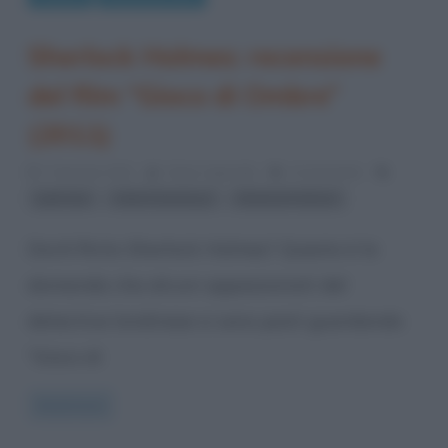
Sherlock Holmes: recensione
del film “Gioco di Ombre”
(2011)
7 Gennaio 2012
Fulvio Caporale
4 Comments
,
,
jude law
robert downey jr
Sherlock Holmes
Dov’è finito Sherlock Holmes? Questa è la
domanda che alcuni appassionati del
detective londinese si sono posti guardando
“Gioco di
Read more