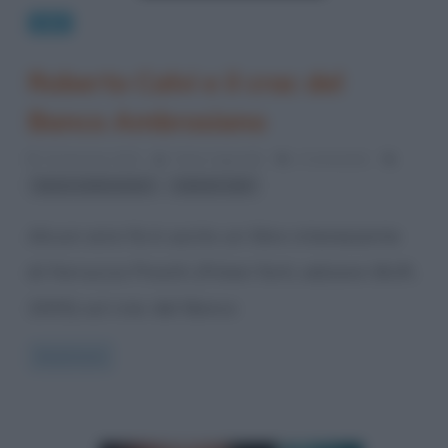
Libri
Roberto Calvi e il crac del
Banco Ambrosiano
10 Gennaio 2012
Fulvio Caporale
2 Comments
,
banco ambrosiano
roberto calvi
Alcuni anni fa è uscito un libro interessante
di Ferruccio Pinotti (Poteri forti, edizioni BUR,
2005) sul crac del Banco
Read more