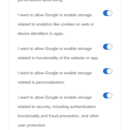
«
La cultura è un ornamento nella buona sorte ma un rifugio
I want to allow Google to enable storage
nell'avversa.
» (Aristotele -
Frasi sulla cultura
)
related to analytics like cookies on web or
device identifiers in apps.
Biografie
Approfondisci
Servizi
I want to allow Google to enable storage
Biografie di
Ricorrenze
Mappa del sito
related to functionality of the website or app.
oggi
Onomastico
Privacy policy
I want to allow Google to enable storage
related to personalization.
Biografie più
Che giorno era?
Cookie policy
visitate
I want to allow Google to enable storage
Film biografici
Pubblicità
related to security, including authentication
Indice dei nomi
Aforismi
Contatti
functionality and fraud prevention, and other
Categorie
user protection.