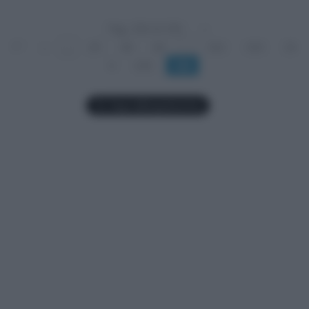
Pag. 336 di 336
«
1°
«
...
20
40
60
...
332
333
33
4
335
336