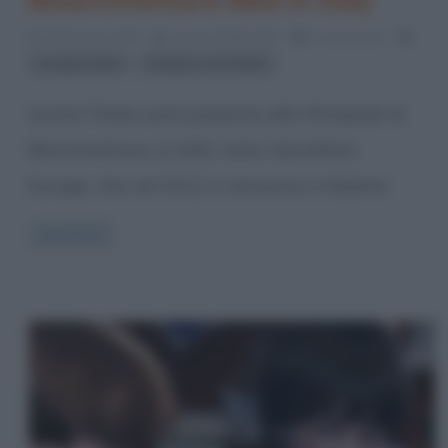
10 Gennaio 2012
Grazia Tamburello
0 Comments
,
energie pulite
sviluppo sostenibile
Anche l’Italia sarà presente alle Olimpiadi di
Biorchitettura, lo SDE, Solar Decathlon
Europe, che nel 2012 si terranno a Madrid.
Read more