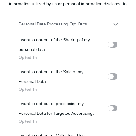
information utilized by us or personal information disclosed to
third parties prior to your opt-out.
Personal Data Processing Opt Outs
You may separately opt-out of the further disclosure of your
I want to opt-out of the Sharing of my
personal information by third parties on the IAB’s list of
personal data.
downstream participants.
Opted In
This information may also be disclosed by us to third parties
I want to opt-out of the Sale of my
on the IAB’s List of Downstream Participants that may further
Personal Data.
Opted In
disclose it to other third parties.
I want to opt-out of processing my
Please note that this website/app uses one or more Google
Personal Data for Targeted Advertising.
services and may gather and store information including but
Opted In
not limited to your visit or usage behaviour. You may click to
grant or deny consent to Google and its third-party tags to
I want to opt-out of Collection, Use,