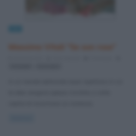
Libri
Massimo Vitali “Se son rose”
10 Gennaio 2012
Fulvio Caporale
0 Comments
,
Fernandel
nuovi autori
In un mondo editoriale assai ripetitivo in cui
le idee vengono spesso riciclate, a volte
capita di incontrare un romanzo,
Read more