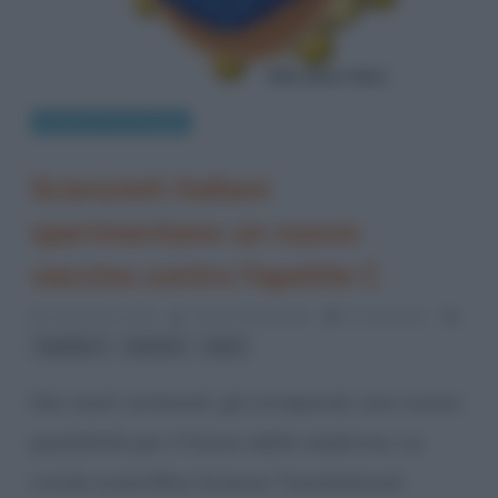
Scienze e tecnologie
Scienziati italiani
sperimentano un nuovo
vaccino contro l’epatite C
10 Gennaio 2012
Grazia Tamburello
0 Comments
,
,
epatite c
vaccino
virus
Dai nostri antenati, gli scimpanzé, una nuova
possibilità per il futuro della medicina. La
rivista scientifica Science Translational