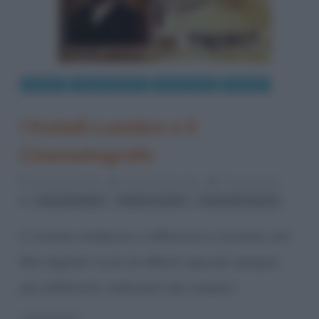
Cinema
Coppie famose
Eventi storici
Persone
I fratelli Lumière e il
Cinematografo
12 Gennaio 2012
Grazia Tamburello
10 Comments
,
,
cinematografo
fratelli Lumière
storia del cinema
Il cinema moderno ci affascina e incanta con
film digitali ricchi di effetti speciali sempre
più sofisticati, realizzati dai maestri