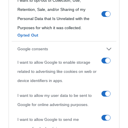
I want to opt-out of Collection, Use,
use your data for below specified purposes in below Google
Retention, Sale, and/or Sharing of my
consent section.
Personal Data that Is Unrelated with the
Purposes for which it was collected.
Opted Out
Cultura
Google consents
I want to allow Google to enable storage
Cultura è un blog del sito Biografieonline © 2012-2025 •
Nota:
related to advertising like cookies on web or
come Affiliato Amazon il sito ricava commissioni sugli acquisti
device identifiers in apps.
idonei.
I want to allow my user data to be sent to
Google for online advertising purposes.
I want to allow Google to send me