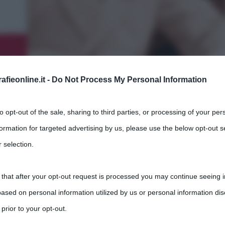
fieonline.it -
Do Not Process My Personal Information
nnunzio, analisi e commento
to opt-out of the sale, sharing to third parties, or processing of your per
,
Gabriele D'Annunzio
letteratura italiana
formation for targeted advertising by us, please use the below opt-out s
 selection.
isa in quattro parti, ciascuna strutturata in capitoli. Queste quattro
 that after your opt-out request is processed you may continue seeing i
ased on personal information utilized by us or personal information dis
 prior to your opt-out.