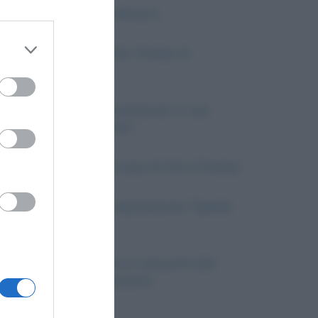
Il Massacro di Monaco
 third
La scoperta della Tomba di
Tutankhamon
Downstream
Perché per scaramanzia si usa
incrociare le dita?
er and store
I più grandi successi di Elvis Presley
to grant or
ed purposes
Cosa significa l’espressione “Spada
di Damocle”?
Giacinta: analisi e riassunto del
romanzo di Capuana