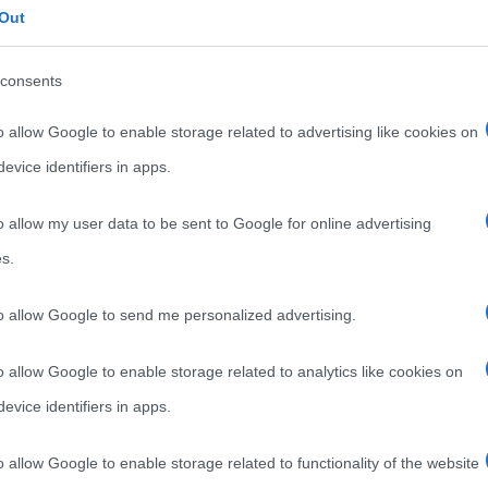
,
,
Out
Libri per ragazzi
Mago di Oz
racconti per ragazzi
consents
Nel 1900, a Chicago, esce “Il meraviglioso mago di Oz”
di Frank L. Baum. Il libro costituisce un vero e
o allow Google to enable storage related to advertising like cookies on
evice identifiers in apps.
Read more
o allow my user data to be sent to Google for online advertising
s.
to allow Google to send me personalized advertising.
o allow Google to enable storage related to analytics like cookies on
evice identifiers in apps.
o allow Google to enable storage related to functionality of the website