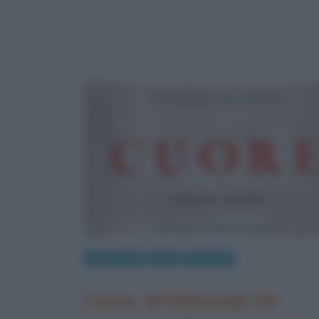
Letteratura
Libri
Riassunti
Cuore, di Edmondo De