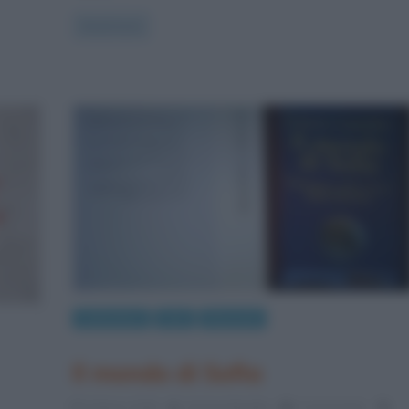
Read more
Letteratura
Libri
Riassunti
Il mondo di Sofia
5 Marzo 2018
Serena Marotta
0 Comments