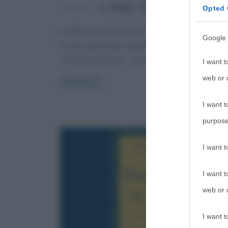
,
Comments
Fiabe
Hans Christian Andersen
Opted 
Il celebre autore danese Hans Christian Andersen
Google 
scrisse molte fiabe e favole. Nella sua produzione
“L’Acciarino Magico”, racconto scritto nel
I want t
web or d
Read more
I want t
purpose
I want 
I want t
web or d
I want t