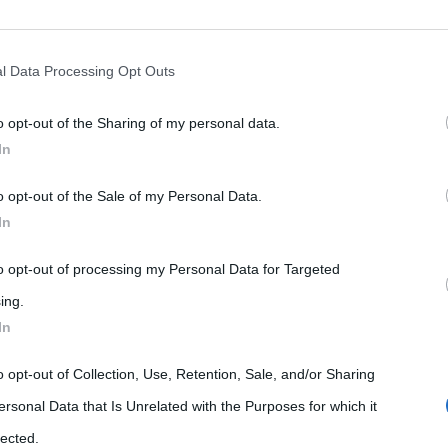
rately opt-out of the further disclosure of your personal information by
he IAB’s list of downstream participants.
l Data Processing Opt Outs
o opt-out of the Sharing of my personal data.
tion may also be disclosed by us to third parties on the IAB’s List of 
In
 that may further disclose it to other third parties.
o opt-out of the Sale of my Personal Data.
 that this website/app uses one or more Google services and may gath
In
including but not limited to your visit or usage behaviour. You may click 
Letteratura
Libri
Riassunti
 to Google and its third-party tags to use your data for below specifi
to opt-out of processing my Personal Data for Targeted
Il meraviglioso mago di Oz,
ogle consent section.
ing.
riassunto del romanzo di
In
Frank L. Baum
o opt-out of Collection, Use, Retention, Sale, and/or Sharing
ersonal Data that Is Unrelated with the Purposes for which it
14 Novembre 2018
Maria Cristina Costanza
0
,
lected.
Comments
letteratura americana