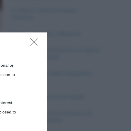
La casa in collina (Pavese):
riassunto
Opera e operetta: differenze
L’Assemblea Costituente e la libertà
di stampa nel 1946
sonal or
La Costituzione della Repubblica
ection to
Italiana
Le Quattro Giornate di Napoli
nterest-
closed to
Poesia d’esperanto. Intervista ad
Anna Maria Dall’Olio