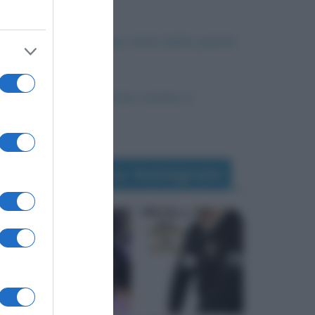
Il Surrealismo
Il cinque maggio: testo della poesia
e commento
I Viaggi di Gulliver: analisi e
riassunto
Seguimi su Instagram