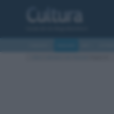
Canale del sito Biografieonline.it
CURIOSITÀ
RIASSUNTI
ARTI
LETTER
Cultura
/
Letteratura
/
Libri
/
Riassunti
/
Pagina 10