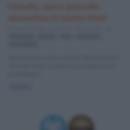
Filosofia, opera (pannello
decorativo) di Gustav Klimt
26 Luglio 2023
Serena Marotta
4 Comments
,
,
,
,
Art Nouveau
filosofia
Klimt
nudi artistici
Opere di Klimt
Genesi dell’opera: l’incarico a Klimt Nel 1894 a Gustav Klimt
venne dato l’incarico di realizzare dei pannelli decorativi
per l’Aula Magna
Read more