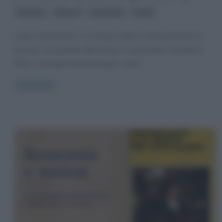
,
,
,
filosofia
Simmel
sociologia
storia
L’opera del filosofo e sociologo tedesco Georg Simmel ha
assunto una grande importanza, in particolare nell’ambito
della sociologia fenomenologica, tanto
Read more