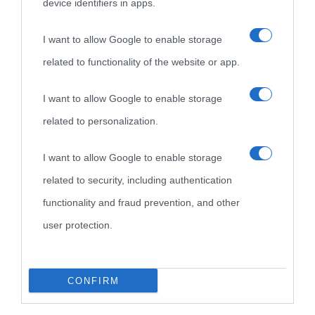
device identifiers in apps.
Biografie
Approfondisci
Servizi
I want to allow Google to enable storage
Biografie di
Ricorrenze
Mappa del sito
related to functionality of the website or app.
oggi
Onomastico
Privacy policy
I want to allow Google to enable storage
related to personalization.
Biografie più
Che giorno era?
Cookie policy
visitate
I want to allow Google to enable storage
Film biografici
Pubblicità
related to security, including authentication
Indice dei nomi
Aforismi
Contatti
functionality and fraud prevention, and other
Categorie
user protection.
Temi
CONFIRM