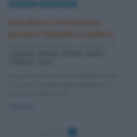
Eventi storici
Personaggi storici
Karl Marx e il marxismo:
pensiero filosofico e politico
29 Ottobre 2016
Alessio Bellè
3 Comments
,
,
,
,
comunismo
filosofia
Karl Marx
politica
,
sociologia
storia
Nel pensiero filosofico e politico di Karl Marx, nel quale
sono presenti, oltre alla tradizione dell’utilitarismo e
dell’economia politica classica,
Read more
Pag. 1 di 2
1
2
»