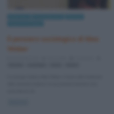
Eventi storici
Personaggi storici
Riassunti
Scienze e tecnologie
Il pensiero sociologico di Max
Weber
28 Novembre 2016
Alessio Bellè
0 Comments
,
,
,
filosofia
sociologia
storia
Weber
Il sociologo tedesco Max Weber si forma nella tradizione
dello stoicismo tedesco; le sue posizioni teoriche sono
assai diverse da
Read more