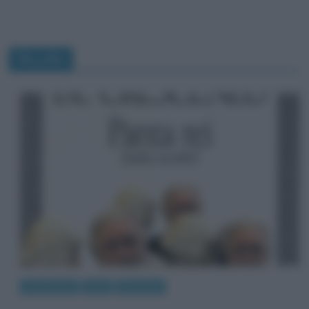
filosofia
Letteratura
Libri
Riassunti