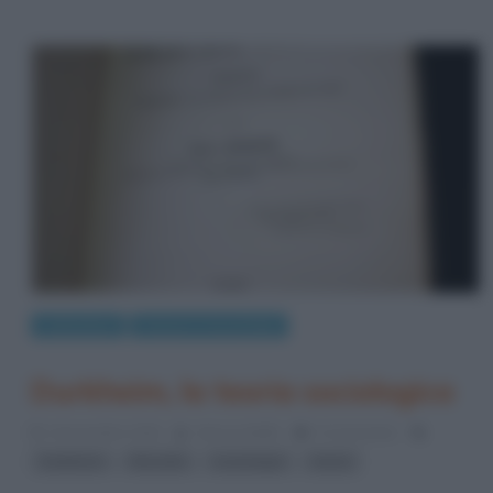
Letteratura
Scienze e tecnologie
Durkheim, la teoria sociologica
4 Novembre 2016
Alessio Bellè
0 Comments
,
,
,
Durkheim
filosofia
sociologia
storia