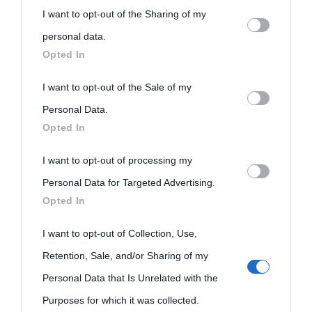
I want to opt-out of the Sharing of my
personal information by third parties on the IAB’s list of
personal data.
downstream participants.
Opted In
This information may also be disclosed by us to third parties
I want to opt-out of the Sale of my
on the IAB’s List of Downstream Participants that may further
Personal Data.
Opted In
disclose it to other third parties.
I want to opt-out of processing my
Please note that this website/app uses one or more Google
Personal Data for Targeted Advertising.
services and may gather and store information including but
Opted In
not limited to your visit or usage behaviour. You may click to
grant or deny consent to Google and its third-party tags to
I want to opt-out of Collection, Use,
use your data for below specified purposes in below Google
Retention, Sale, and/or Sharing of my
consent section.
Personal Data that Is Unrelated with the
Purposes for which it was collected.