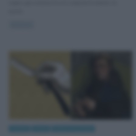
origine ogni sostanza di cui è composta la materia. Su
questa
Read more
Curiosità
Perché
Scienze e tecnologie