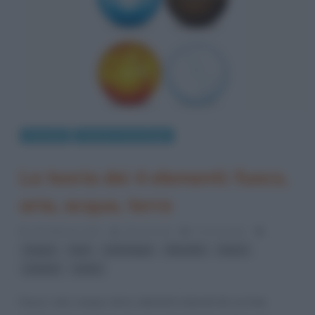
Curiosità
Scienze e tecnologie
La teoria dei 4 elementi: fuoco,
aria, acqua, terra
28 Febbraio 2023
Gloria Scott
5 Comments
,
,
,
,
,
acqua
aria
astrologia
filosofia
fuoco
,
simboli
vento
Fuoco, aria, acqua, terra: elementi naturali da cui trae