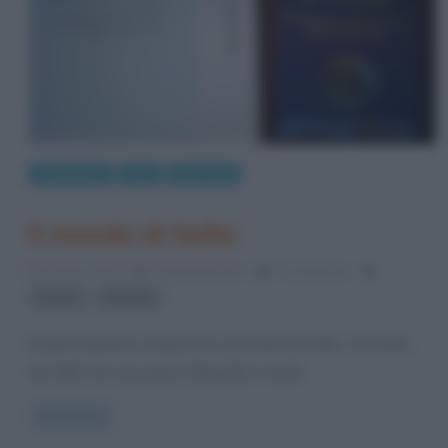
Letteratura
Libri
Riassunti
Il mondo di Sofia
5 Marzo 2018
Serena Marotta
0 Comments
,
filosofi
filosofia
Jostein Gaarder è l’autore de “Il mondo di Sofia”. È un libro
del 1991 che racconta la filosofia in modo
Read more