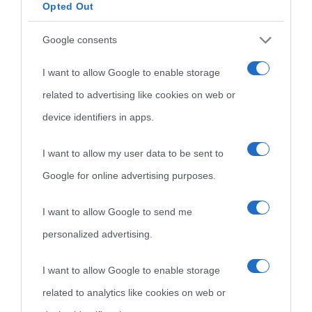
Opted Out
Cultura
Google consents
I want to allow Google to enable storage
Cultura è un blog del sito Biografieonline © 2012-2025 •
Nota:
related to advertising like cookies on web or
come Affiliato Amazon il sito ricava commissioni sugli acquisti
device identifiers in apps.
idonei.
I want to allow my user data to be sent to
Google for online advertising purposes.
I want to allow Google to send me
personalized advertising.
«
La cultura è un ornamento nella buona sorte ma un rifugio
I want to allow Google to enable storage
nell'avversa.
» (Aristotele -
Frasi sulla cultura
)
related to analytics like cookies on web or