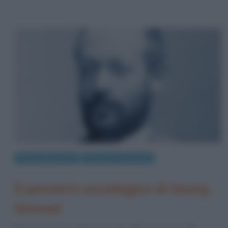
Personaggi storici
Scienze e tecnologie
Il pensiero sociologico di Georg
Simmel
18 Gennaio 2017
Alessio Bellè
0 Comments