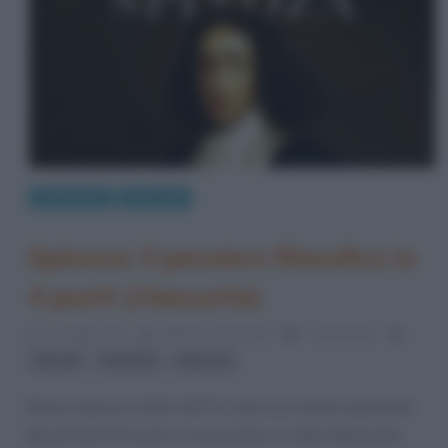
Letteratura
Riassunti
Spinoza: il pensiero filosofico in
4 punti (riassunto)
26 Luglio 2023
Stefano Moraschini
0 Comments
,
,
filosofi
filosofia
Spinoza
Baruch Spinoza (1632-1677) è stato uno dei più importanti
filosofi del XVII secolo. Il suo pensiero è stato influenzato