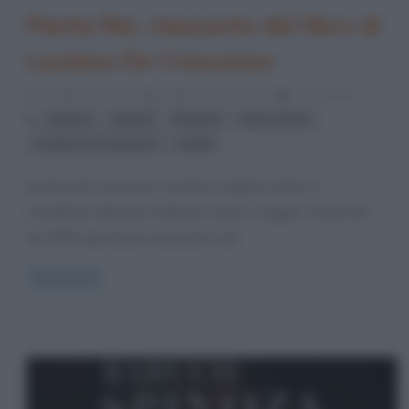
Panta Rei, riassunto del libro di
Luciano De Crescenzo
4 Settembre 2023
Stefano Moraschini
1 Comment
,
,
,
,
Eraclito
filosofi
filosofia
greci antichi
,
Luciano De Crescenzo
saggi
Luciano De Crescenzo (scrittore, regista, attore e
conduttore televisivo italiano) scrisse il saggio “Panta Rei”
nel 1994, ispirandosi al pensiero del
Read more