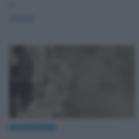
da
Read more
Arte
Quadri famosi