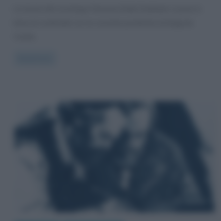
La teoria del sociologo francese Emile Durkheim si pone in
linea di continuità con la corrente positivista di Auguste
Comte,
Read more