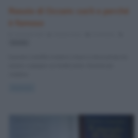
Rasoio di Occam: cos’è e perché
è famoso
1 Dicembre 2020
Cristiana Lenoci
0 Comments
filosofia
Il pensiero scientifico moderno si basa su alcuni principi che
aiutano a spiegare con facilità anche i fenomeni più
complessi.
Read more