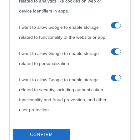
related to analytics like cookies on web or
device identifiers in apps.
Biografie
Approfondisci
Servizi
I want to allow Google to enable storage
related to functionality of the website or app.
Biografie di
Ricorrenze
Mappa del sito
oggi
Onomastico
Privacy policy
I want to allow Google to enable storage
related to personalization.
Biografie più
Che giorno era?
Cookie policy
visitate
I want to allow Google to enable storage
Film biografici
Pubblicità
related to security, including authentication
Indice dei nomi
Aforismi
Contatti
functionality and fraud prevention, and other
Categorie
user protection.
Temi
CONFIRM