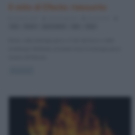
Il mito di Efesto: riassunto
10 Marzo 2017
Anna D'Agostino
8 Comments
,
,
,
,
dei
fuoco
greci antichi
Miti
mito
Efesto, nella mitologia greca, è il dio del fuoco e della
metallurgia. Nell’Iliade, principale fonte di mitologia greca
insieme all’Odissea,
Read more