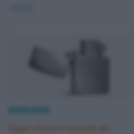
Read more
Curiosità
Design
Zippo: storia e curiosità del