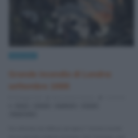
Eventi storici
Grande incendio di Londra:
settembre 1666
30 Maggio 2019
Maria Cristina Costanza
1 Comment
,
,
,
,
fuoco
incendi
Inghilterra
Londra
Regno Unito
Fino all’estate del 1666 per gli inglesi il “Grande incendio”
era un episodio risalente al lontano 1212. Purtroppo, quel