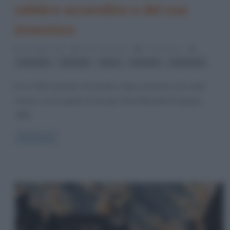
celebre accendino e del suo
inventore
28 Luglio 2020
Fulvio Caporale
0 Comments
,
,
,
,
accendini
Aziende
fuoco
inventori
invenzioni
Era il 1933 quando l’accendino Zippo prendeva vita nella
mente e nei progetti di George Grant Blaisdell (5 giugno
1895
Read more