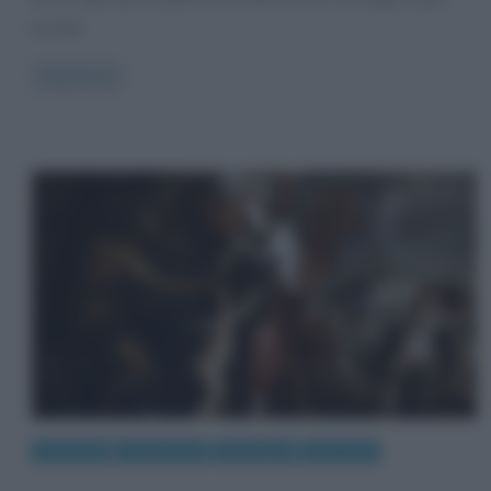
ricordo
Read more
Curiosità
Letteratura
Mitologia
Riassunti