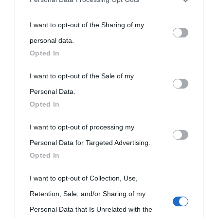
You may separately opt-out of the further disclosure of your
I want to opt-out of the Sharing of my
personal information by third parties on the IAB’s list of
personal data.
downstream participants.
Opted In
This information may also be disclosed by us to third parties
I want to opt-out of the Sale of my
on the IAB’s List of Downstream Participants that may further
Personal Data.
Opted In
disclose it to other third parties.
I want to opt-out of processing my
Please note that this website/app uses one or more Google
Personal Data for Targeted Advertising.
services and may gather and store information including but
Opted In
not limited to your visit or usage behaviour. You may click to
grant or deny consent to Google and its third-party tags to
I want to opt-out of Collection, Use,
use your data for below specified purposes in below Google
Retention, Sale, and/or Sharing of my
consent section.
Personal Data that Is Unrelated with the