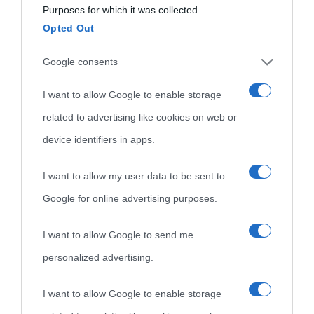
Purposes for which it was collected.
Opted Out
Cultura
Google consents
I want to allow Google to enable storage
Cultura è un blog del sito Biografieonline © 2012-2025 •
Nota:
related to advertising like cookies on web or
come Affiliato Amazon il sito ricava commissioni sugli acquisti
device identifiers in apps.
idonei.
I want to allow my user data to be sent to
Google for online advertising purposes.
I want to allow Google to send me
personalized advertising.
«
La cultura è un ornamento nella buona sorte ma un rifugio
I want to allow Google to enable storage
nell'avversa.
» (Aristotele -
Frasi sulla cultura
)