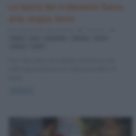
La teoria dei 4 elementi: fuoco,
aria, acqua, terra
28 Febbraio 2023
Gloria Scott
5 Comments
,
,
,
,
,
acqua
aria
astrologia
filosofia
fuoco
,
simboli
vento
Fuoco, aria, acqua, terra: elementi naturali da cui trae
origine ogni sostanza di cui è composta la materia. Su
questa
Read more