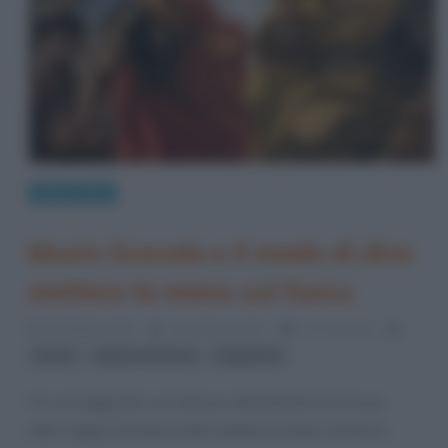
Modi di dire
Muzio Scevola e il modo di dire:
mettere la mano sul fuoco
30 Ottobre 2021
Anna D'Agostino
0 Comments
,
,
fuoco
Impero Romano
leggende
C’è una leggenda così famosa nell’antichità che ha poi
dato origine al modo di dire mettere la mano sul fuoco,