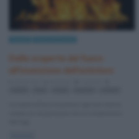
Curiosità
Scienze e tecnologie
Dalla scoperta del fuoco
all’invenzione dell’estintore
21 Marzo 2014
Gloria Scott
1 Comment
,
,
,
,
estintori
fuoco
incendi
invenzioni
scoperte
La scoperta del fuoco ha permesso agli esseri umani di
compiere uno dei grandi passi verso la consapevolezza
delle leggi
Read more