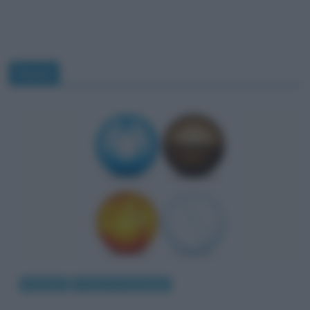
fuoco
Curiosità
Scienze e tecnologie