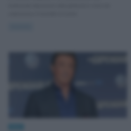
tradizionale deposizione della ghirlanda in onore dei
caduti presso il Cenotafio di Londra
Read more
News