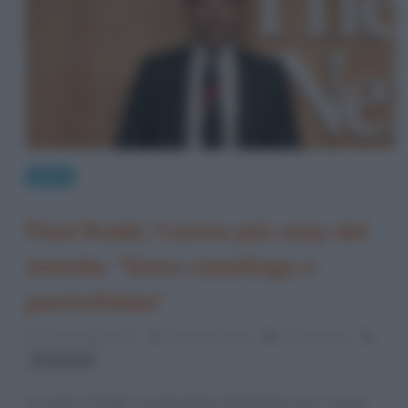
News
Paul Rudd, l’uomo più sexy del
mondo: “Sono casalingo e
pantofolaio”
15 Novembre 2021
Cristiana Lenoci
0 Comments
Paul Rudd
La rivista “People” ha decretato Paul Rudd come “l’uomo