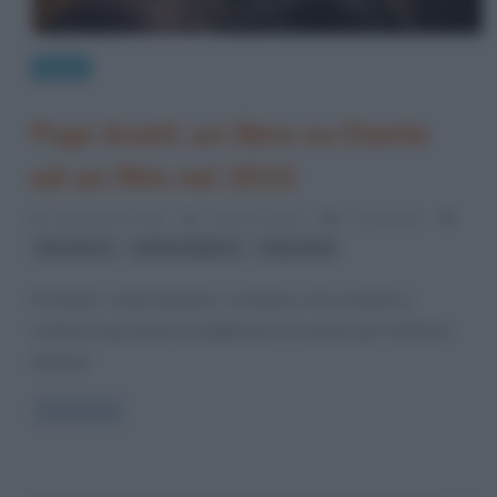
News
Pupi Avati: un libro su Dante
ed un film nel 2022
12 Novembre 2021
Cristiana Lenoci
0 Comments
,
,
Boccaccio
Dante Alighieri
Pupi Avati
Si intitola “L’alta fantasia” il romanzo che il regista e
scrittore Pupi Avati ha pubblicato di recente (per Solferino
editore).
Read more