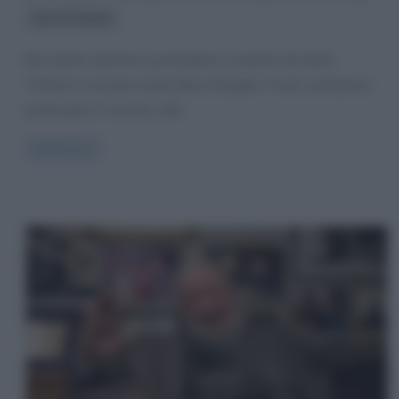
Nino D'Angelo
Nel salotto televisivo pomeridiano condotto da Silvia
Toffanin è arrivato anche Nino D’Angelo. Il noto cantautore
partenopeo è tornato sulla
Read more