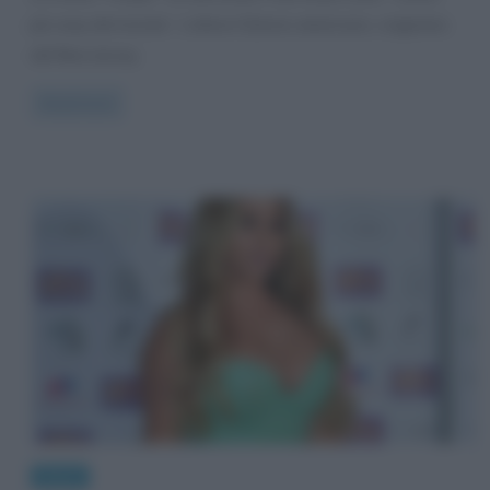
più sexy del mondo”. L’attore 52enne americano, originario
del New Jersey,
Read more
News