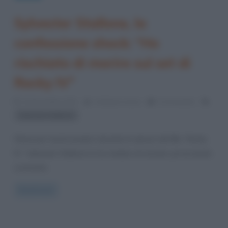
Sylvester Stallone, la
confessione shock: “Ho
rischiato di morire sul set di
Rocky IV”
13 Novembre 2021
Cristiana Lenoci
0 Comments
Sylvester Stallone
Stava per morire proprio durante le riprese del film “Rocky
IV”. Sylvester Stallone lo ha rivelato di recente, provocando
sconcerto
Read more