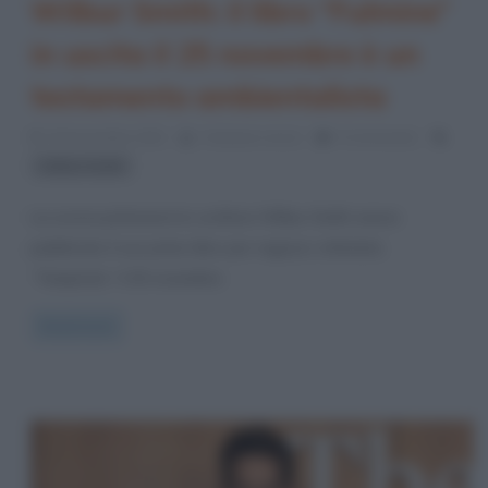
Wilbur Smith: il libro “Fulmine”
in uscita il 25 novembre è un
testamento ambientalista
15 Novembre 2021
Cristiana Lenoci
0 Comments
Wilbur Smith
La scorsa primavera lo scrittore Wilbur Smith aveva
pubblicato il suo primo libro per ragazzi, intitolato
“Tempesta”. Il 25 novembre
Read more