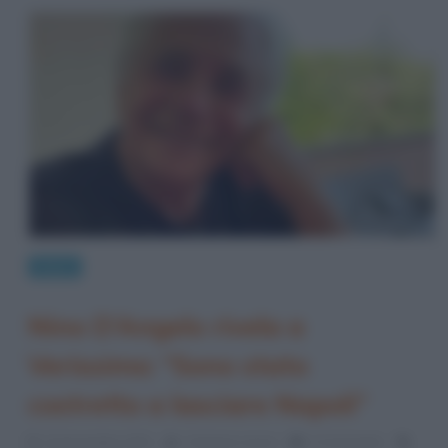
News
Nino D’Angelo rivela a
Verissimo: “Sono stato
costretto a lasciare Napoli”
13 Novembre 2021
Cristiana Lenoci
0 Comments