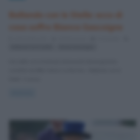
Ballando con le Stelle: ecco di
cosa soffre Bianca Gascoigne
14 Novembre 2021
Cristiana Lenoci
0 Comments
,
Ballando con le stelle
Bianca Gascoigne
Una delle concorrenti più interessanti del programma
condotto da Milly Carlucci su Rai Uno, “Ballando con le
Stelle”, è senza
Read more