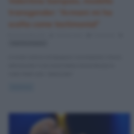
Valentina Sampaio, modella
transgender: “Armani mi ha
scelta come testimonial”
16 Novembre 2021
Cristiana Lenoci
0 Comments
Valentina Sampaio
La moda comincia ad impegnarsi concretamente a favore
dell’inclusività. Il noto brand italiano Armani Beauty ha
scelto infatti come “ambassador”
Read more