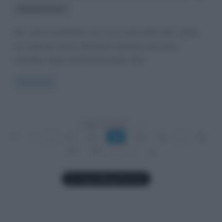
Valentino Rossi
Non sarà sicuramente una corsa come tante altre, quella
che Valentino Rossi affronterà domenica prossima
nell’ultima tappa del Motomondiale 2021,
Read more
Pag. 23 di 84
«
1°
«
...
21
22
23
24
25
...
40
60
80
...
»
»|