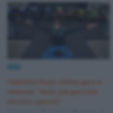
News
Valentino Rossi, ultima gara a
Valencia: “Sarà una giornata
davvero speciale”
12 Novembre 2021
Cristiana Lenoci
0 Comments