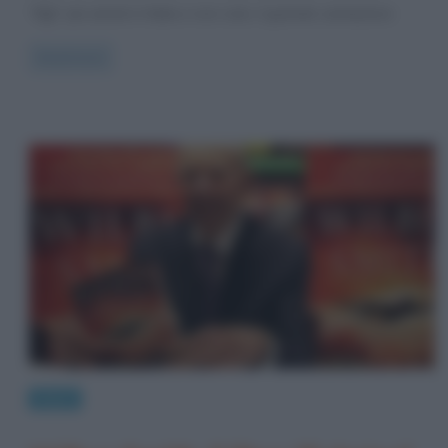
“figli” più amati in Italia e non solo, il grande cantautore
Read more
News