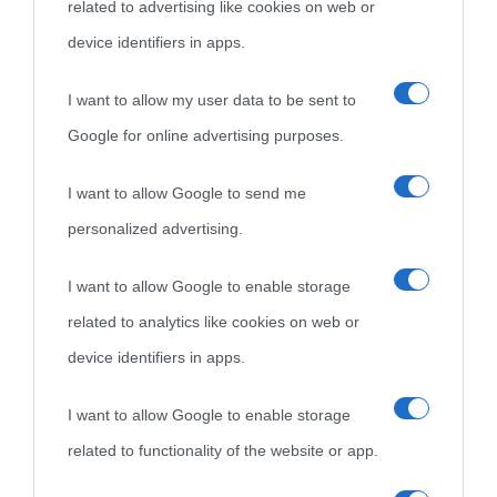
related to advertising like cookies on web or
come Affiliato Amazon il sito ricava commissioni sugli acquisti
device identifiers in apps.
idonei.
I want to allow my user data to be sent to
Google for online advertising purposes.
I want to allow Google to send me
personalized advertising.
«
La cultura è un ornamento nella buona sorte ma un rifugio
I want to allow Google to enable storage
nell'avversa.
» (Aristotele -
Frasi sulla cultura
)
related to analytics like cookies on web or
device identifiers in apps.
Biografie
Approfondisci
Servizi
I want to allow Google to enable storage
related to functionality of the website or app.
Biografie di
Ricorrenze
Mappa del sito
oggi