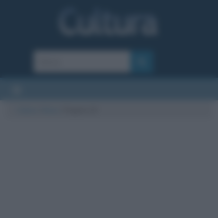
Cultura
/
News
/
Pagina 23