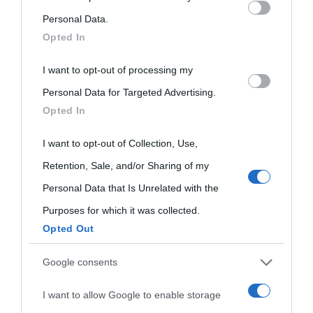
on the IAB’s List of Downstream Participants that may further
Personal Data.
Opted In
disclose it to other third parties.
I want to opt-out of processing my
Please note that this website/app uses one or more Google
Personal Data for Targeted Advertising.
services and may gather and store information including but
Opted In
not limited to your visit or usage behaviour. You may click to
grant or deny consent to Google and its third-party tags to
I want to opt-out of Collection, Use,
use your data for below specified purposes in below Google
Retention, Sale, and/or Sharing of my
consent section.
Personal Data that Is Unrelated with the
Purposes for which it was collected.
Opted Out
Cultura
Google consents
I want to allow Google to enable storage
Cultura è un blog del sito Biografieonline © 2012-2025 •
Nota: