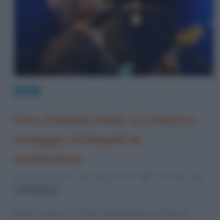
News
Pino Daniele Alive. La mostra:
omaggio di Napoli al
cantautore
16 Novembre 2021
Cristiana Lenoci
0 Comments
Pino Daniele
Napoli ricorda con affetto e ammirazione uno dei suoi