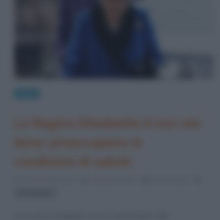
News
La Regina Elisabetta II non sta
bene: preoccupano le
condizioni di salute
14 Novembre 2021
Cristiana Lenoci
0 Comments
Elisabetta II
La sovrana d’Inghilterra non ha partecipato alla