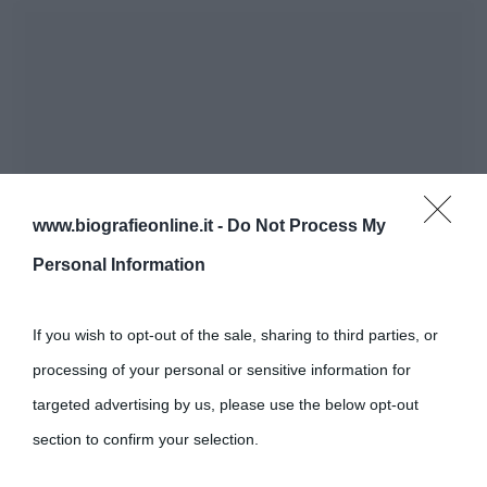
www.biografieonline.it -
Do Not Process My
Personal Information
If you wish to opt-out of the sale, sharing to third parties, or
processing of your personal or sensitive information for
targeted advertising by us, please use the below opt-out
section to confirm your selection.