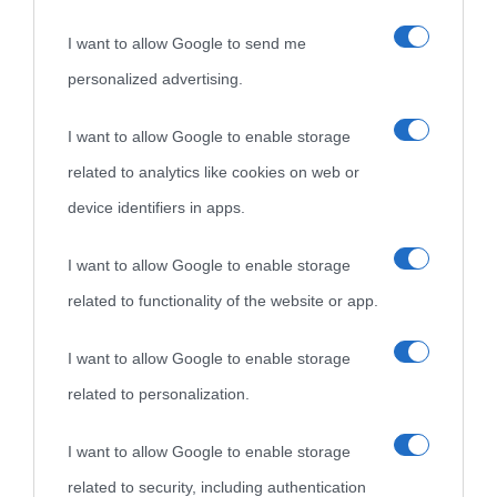
I want to allow Google to send me
personalized advertising.
«
La cultura è un ornamento nella buona sorte ma un rifugio
I want to allow Google to enable storage
nell'avversa.
» (Aristotele -
Frasi sulla cultura
)
related to analytics like cookies on web or
device identifiers in apps.
Biografie
Approfondisci
Servizi
I want to allow Google to enable storage
Biografie di
Ricorrenze
Mappa del sito
related to functionality of the website or app.
oggi
Onomastico
Privacy policy
I want to allow Google to enable storage
related to personalization.
Biografie più
Che giorno era?
Cookie policy
visitate
I want to allow Google to enable storage
Film biografici
Pubblicità
related to security, including authentication
Indice dei nomi