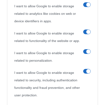
I want to allow Google to enable storage
nell'avversa.
» (Aristotele -
Frasi sulla cultura
)
related to analytics like cookies on web or
device identifiers in apps.
Biografie
Approfondisci
Servizi
I want to allow Google to enable storage
related to functionality of the website or app.
Biografie di
Ricorrenze
Mappa del sito
oggi
Onomastico
Privacy policy
I want to allow Google to enable storage
related to personalization.
Biografie più
Che giorno era?
Cookie policy
visitate
I want to allow Google to enable storage
Film biografici
Pubblicità
related to security, including authentication
Indice dei nomi
Aforismi
Contatti
functionality and fraud prevention, and other
Categorie
user protection.