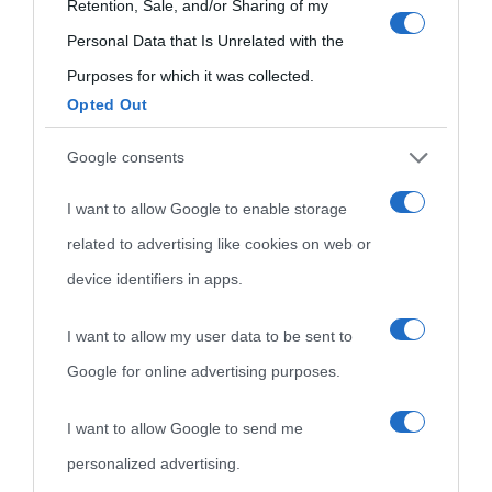
use your data for below specified purposes in below Google
Retention, Sale, and/or Sharing of my
consent section.
Personal Data that Is Unrelated with the
Purposes for which it was collected.
Opted Out
Cultura
Google consents
I want to allow Google to enable storage
Cultura è un blog del sito Biografieonline © 2012-2025 •
Nota:
related to advertising like cookies on web or
come Affiliato Amazon il sito ricava commissioni sugli acquisti
device identifiers in apps.
idonei.
I want to allow my user data to be sent to
Google for online advertising purposes.
I want to allow Google to send me
personalized advertising.
«
La cultura è un ornamento nella buona sorte ma un rifugio