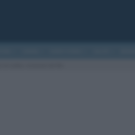
ATURA
CINEMA
EVENTI STORICI
SALUTE
BIOGR
 di confine, recensione del film