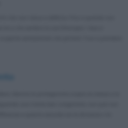
.
nti che non riesce a definire. Fino a quando non
 lei e che sembra la sua fotocopia. I due si
i scoperte sensazionali che porterà Tina a prendere
nto
dere. Mentre la protagonista scopre se stessa e la
, seguendo una trama ben congeniata, non può non
ifferenze e quanto assurda sia la divisione o la