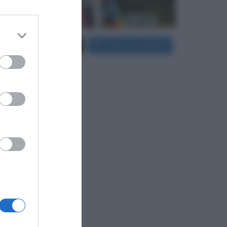
 third
Carica più foto...
Segui su Instagram
Downstream
er and store
to grant or
ed purposes