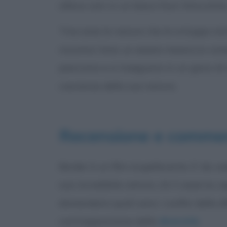
alleva cani in un bosco fuori Stoccolma
Tina ama la natura che le sviluppa isti
incontra Vore: un essere massiccio come
piacciono e si inseguono in un gioco d
coscienza della sua natura.
Recensione e comme
Border è un film stupefacente. E’ da ve
sua incredibile natura, chi li osserva
domandarsi quali sono i confini delle d
contrapposizione delle
diversità
.