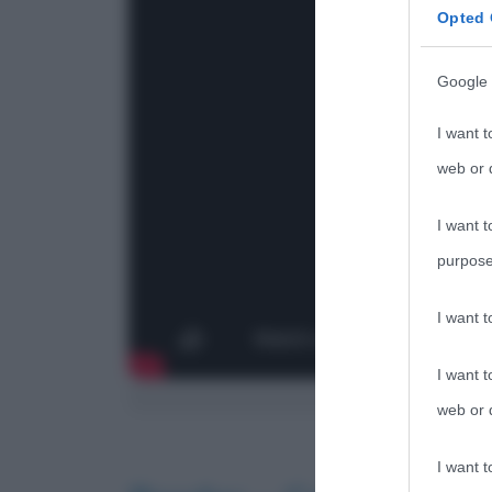
Opted 
Google 
I want t
web or d
I want t
purpose
I want 
I want t
Il traile
web or d
I want t