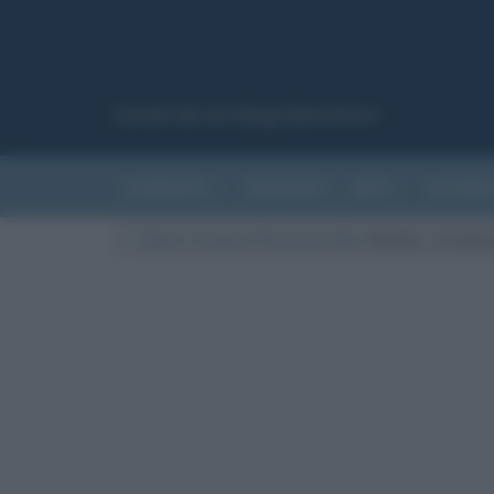
Canale del sito Biografieonline.it
CURIOSITÀ
RIASSUNTI
ARTI
LETTER
Cultura
/
Cinema
/
Recensioni film
/
Border – Creature