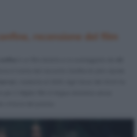
onfine, recensione del film
confine
è un film diretto e co-sceneggiato da
Ali
toria è tratta dal racconto
Confine
di John Ajvide
horror
), risalente al 2005. Agli Oscar del 2019 ha
a per il
Miglior film in lingua straniera
, senza
la vittoria del premio.