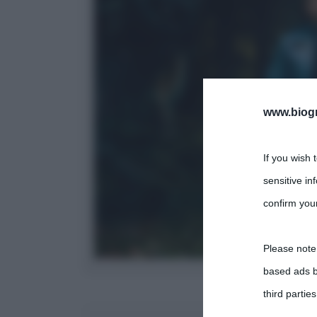
www.biogra
If you wish 
sensitive in
confirm your
Please note
Immagine 
based ads b
third parties