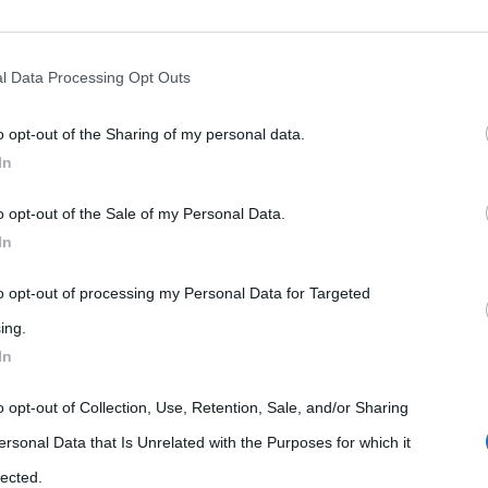
rately opt-out of the further disclosure of your personal information by
he IAB’s list of downstream participants.
l Data Processing Opt Outs
o opt-out of the Sharing of my personal data.
tion may also be disclosed by us to third parties on the IAB’s List of 
In
 that may further disclose it to other third parties.
o opt-out of the Sale of my Personal Data.
 that this website/app uses one or more Google services and may gath
In
including but not limited to your visit or usage behaviour. You may click 
 to Google and its third-party tags to use your data for below specifi
to opt-out of processing my Personal Data for Targeted
ogle consent section.
ing.
RAILER DEL FILM
In
o opt-out of Collection, Use, Retention, Sale, and/or Sharing
ersonal Data that Is Unrelated with the Purposes for which it
lected.