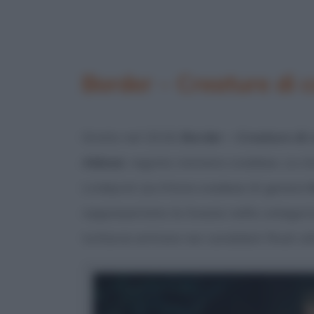
Border – Creature di c
Girato nel 2018,
Border – Creature di 
Abbasi
, regista iraniano-svedese. La s
Lindqvist (scrittore svedese di genere
rappresentato la Svezia nella categori
tuttavia entrare nei candidati finali al