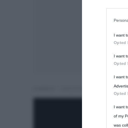
You may sepa
parties on t
Persona
I want t
This informa
Opted 
Participants
I want t
Please note
Opted 
information 
deny consent
I want 
in below Go
Advertis
BORDER – CREATURE DI CONFINE, T
Opted 
I want t
of my P
was col