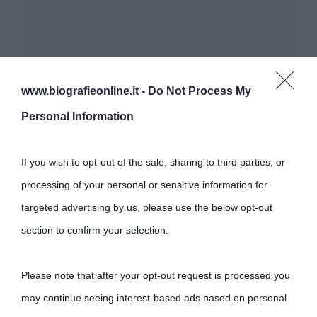
www.biografieonline.it -
Do Not Process My
Personal Information
If you wish to opt-out of the sale, sharing to third parties, or
processing of your personal or sensitive information for
targeted advertising by us, please use the below opt-out
section to confirm your selection.
Please note that after your opt-out request is processed you
may continue seeing interest-based ads based on personal