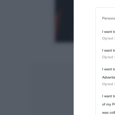
You may sepa
parties on t
Persona
I want t
This informa
Opted 
Participants
Ritratto d’uomo
,
I want t
Please note
Opted 
information 
deny consent
I want 
in below Go
Advertis
Opted 
I want t
of my P
was col