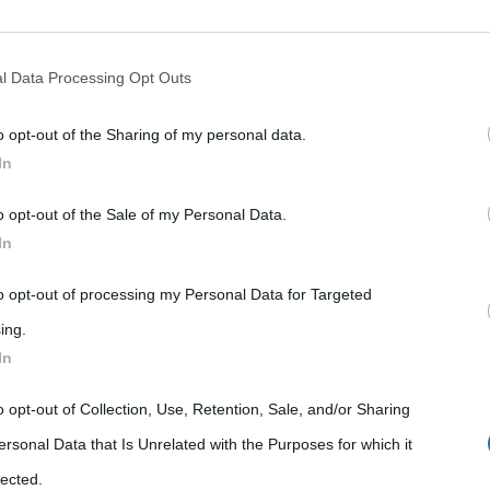
rately opt-out of the further disclosure of your personal information by
he IAB’s list of downstream participants.
l Data Processing Opt Outs
o opt-out of the Sharing of my personal data.
tion may also be disclosed by us to third parties on the IAB’s List of 
In
 that may further disclose it to other third parties.
Antonello da Messina
 1475 – opera di
o opt-out of the Sale of my Personal Data.
 that this website/app uses one or more Google services and may gath
In
including but not limited to your visit or usage behaviour. You may click 
 to Google and its third-party tags to use your data for below specifi
to opt-out of processing my Personal Data for Targeted
ogle consent section.
ing.
In
o opt-out of Collection, Use, Retention, Sale, and/or Sharing
ersonal Data that Is Unrelated with the Purposes for which it
lected.