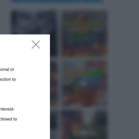
sonal or
ection to
nterest-
closed to