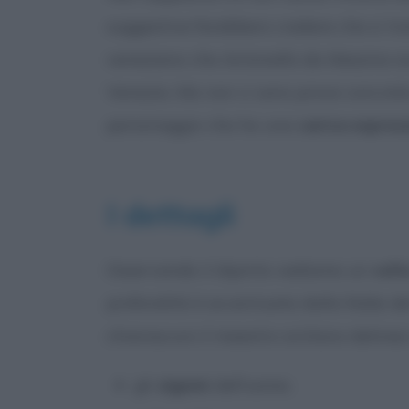
suggestive farebbero credere che si tra
veneziano che Antonello da Messina av
Venezia. Ma non ci sono prove concrete 
personaggio che ha una
carica espres
I dettagli
Osservando il dipinto vediamo un
volt
profondità è accentuata dalla falda del
chiaroscuro il maestro siciliano delin
gli
zigomi
dell’uomo;