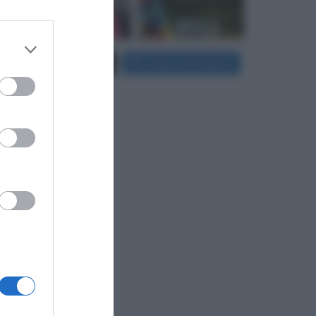
 third
Carica più foto...
Segui su Instagram
Downstream
er and store
to grant or
ed purposes