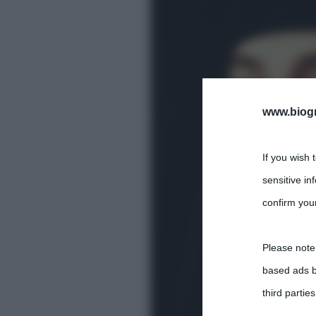
www.biogra
If you wish 
sensitive in
confirm your
Please note
based ads b
third parties