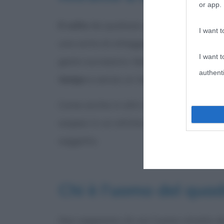
or app.
Il volto
da qualsiasi punto di vista lo s
I want t
una sorta di atteggiamento pensoso ch
I want t
gesto successivo. Sembra, quindi, che i
authenti
tempo
e senza un tempo, un ritmo, da 
Come anche in altri dipinti, ad esempi
sospesi in un attimo indefinito che per
soggetto.
Chi è l’uomo del qua
Non sappiamo chi sia l’uomo ritratto d