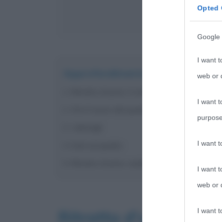
Opted 
Google 
I want t
Approfondimento
web or d
Ritratto d’uomo: il volto
I want t
Chi è l’uomo del quadro
purpose
I dettagli
I want 
Dati sul quadro
Ritratto d’uomo: analisi dell’opera e comme
I want t
web or d
I want t
Ritratto d’uomo: il vo