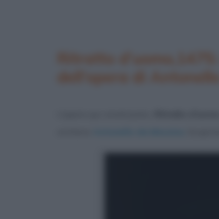
Ritratto d’uomo,1475:
dell’opera di Antonel
L’opera qui analizzata,
Ritratto d’uom
siciliano
Antonello da Messina
. Scopri