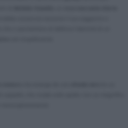
tti di
Michele Vianello
, un
ricco mercante d’arte
rebbe conosciuto durante il suo soggiorno a
che ci permettano di definire l’identità di un
siva
così stupefacente.
o maturo
che emerge da uno
sfondo nero
la cui
 cappello, che ricade sulla spalla. Con un magnifico
ea meravigliosamente: