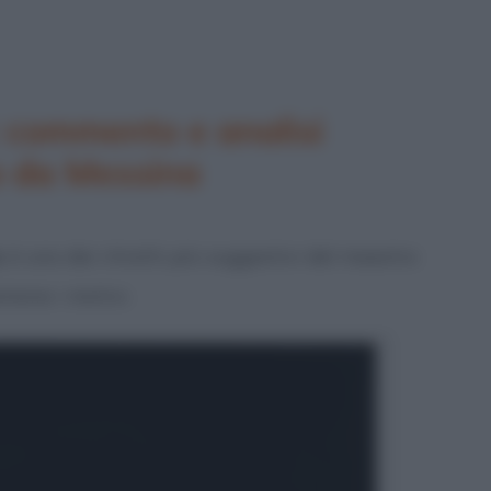
 commento e analisi
lo da Messina
o
, è uno dei ritratti più suggestivi del maestro
amone i motivi.