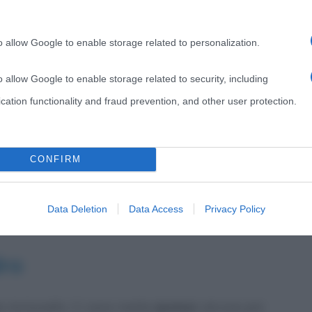
i osservi sembra guardarci con ironia e distacco. Vi è
o allow Google to enable storage related to personalization.
e non ci permette di comprendere quale sarà il suo
o allow Google to enable storage related to security, including
l soggetto sia
sospeso
in un atteggiamento
senza
cation functionality and fraud prevention, and other user protection.
eseguire in un momento successivo.
o
L’Annunciata
, anche in questo ritratto veniamo
CONFIRM
ò ci mostra molti aspetti della personalità del
Data Deletion
Data Access
Privacy Policy
dro
a Antonello. Ci sono molte
ipotesi
; alcune più