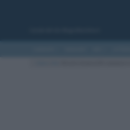
Canale del sito Biografieonline.it
CURIOSITÀ
RIASSUNTI
ARTI
LETTER
Cultura
/
Arte
/
Ritratto d’uomo,1475: commento e 