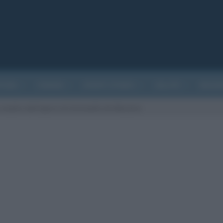
ATURA
CINEMA
EVENTI STORICI
SALUTE
BIOGR
analisi dell’opera di Antonello da Messina