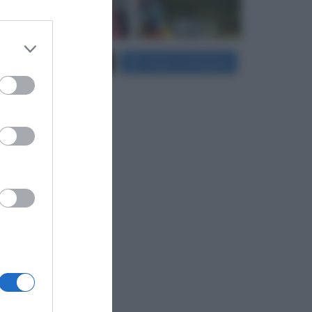
 third
Carica più foto...
Segui su Instagram
Downstream
er and store
to grant or
ed purposes