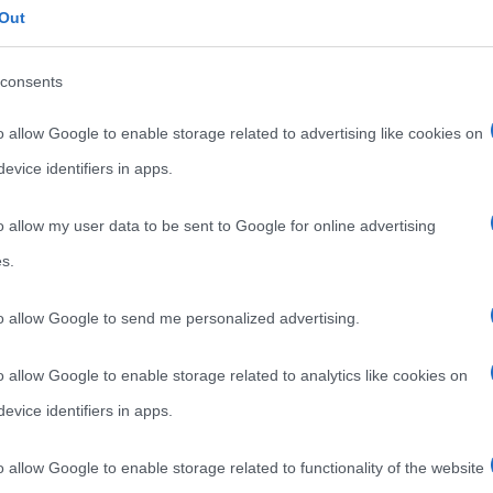
ssioni triviali il loro cavallo di battaglia.
Out
oprattutto in contesti in cui sarebbe meglio
consents
che ci sono state imposte fin da bambini, e che
o allow Google to enable storage related to advertising like cookies on
ra le “
cose che non si fanno
”. In genere le
evice identifiers in apps.
iscono ad argomenti tabù che non vengono affrontati
timore di infrangere le regole della morale comune,
o allow my user data to be sent to Google for online advertising
s.
schema linguistico cui siamo abituati e mette in
to allow Google to send me personalized advertising.
cuno, quella parte che in genere tende a rimanere
o allow Google to enable storage related to analytics like cookies on
ole sociali o dalla stessa coscienza. Dal punto di
evice identifiers in apps.
e facciano bene, perché aiutano a fare uscire
utatasi in frustrazione, paura, rabbia ed altri
o allow Google to enable storage related to functionality of the website