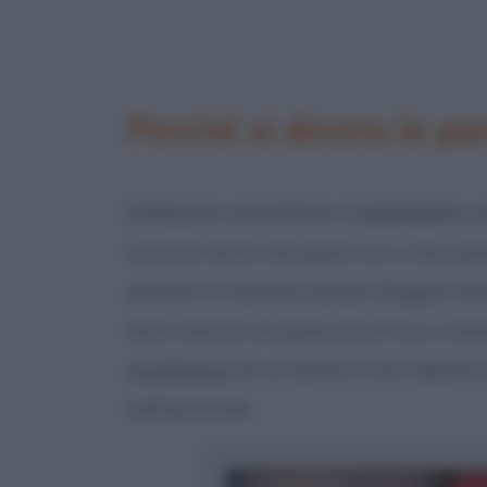
Perché si dicono le pa
Dobbiamo ammetterlo, le
parolacce
sc
comune tanto che quasi non ci facciam
senatori si lasciano spesso sfuggire ter
facili costumi di qualcuna di loro o sot
turpiloquio
ha un senso e una ragione d
nell’antichità.