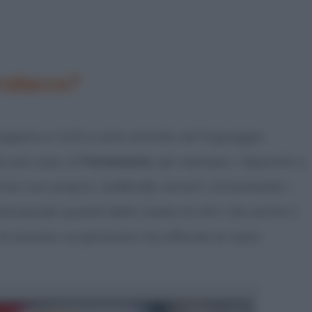
rolacce?
appano a tutti e sono entrate nel linguaggio
o più caso. In
Parlamento
, per esempio, i deputati e
mini non proprio “
politically correct
“, richiamando i
tolineando qualità della madre di altri. Ma anche il
i esistere, se pensiamo che affonda le radici