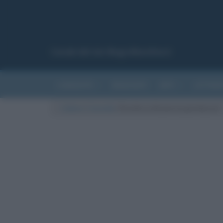
Canale del sito Biografieonline.it
CURIOSITÀ
RIASSUNTI
ARTI
LETTER
Cultura
/
Curiosità
/
Perché si dicono le parolacce?