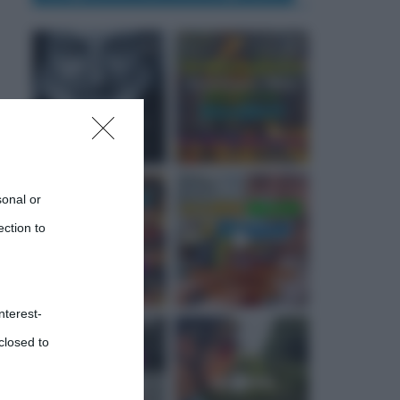
sonal or
ection to
nterest-
closed to