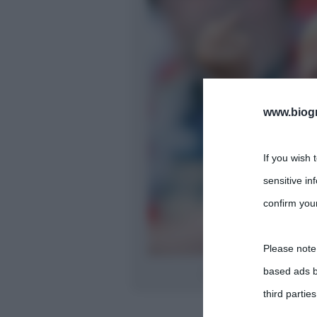
www.biogra
If you wish 
sensitive in
confirm your
Please note
based ads b
Accompagnate spesso da gesti, 
third parties