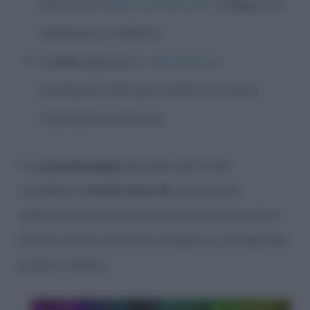
favorisce l’
addormentamento
; raffigura la
tenerezza e l’affetto;
il
viola
agevola
la meditazione
,
predispone alla spiritualità e stimola
l’ispirazione artistica.
La
cromoterapia
, facendo parte dei
cosiddetti
rimedi naturali
, può essere
abbinata alla medicina convenzionale, ma è
buona norma attenersi sempre ai consigli del
proprio medico.