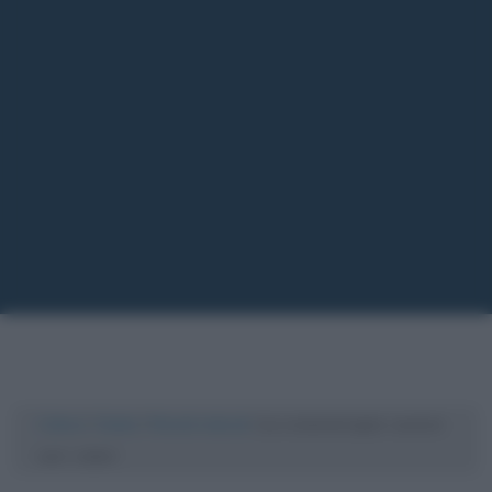
Cultura
/
Salute
/
Rimedi naturali
/
La cromoterapia: curarsi
con i colori