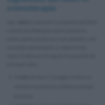
cromoterapia
Ogni
colore
è associato a proprietà specifiche
in grado di influenzare positivamente la
nostra mente, anche con il solo pensiero, cioè
evocando mentalmente un determinato
colore. Si elencano di seguito le proprietà dei
principali colori:
il
rosso
accresce il coraggio, la forza, la
vitalità e la passione; conferisce energia
all’azione;