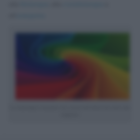
alla
fitoterapia
, alla
cristalloterapia
e
all’
omeopatia
.
La cromoterapia è una pratica che consiste nell’utilizzo dei colori a fini
terapeutici