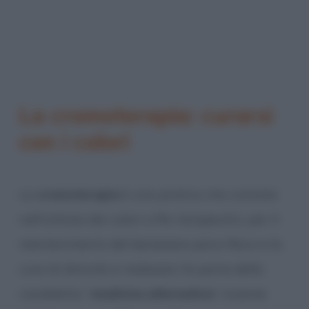
La cromoterapia: curarsi
con i colori
La
cromoterapia
è una pratica che consiste
nell’utilizzo dei colori a fini terapeutici, per il
mantenimento del benessere psico-fisico e la
cura di disturbi e malesseri; fa parte della
cosiddetta “
medicina alternativa
”, insieme