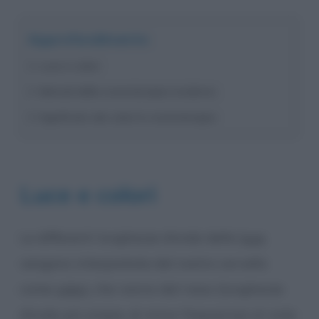
Approfondimento
Luce e colori
Metodi della cromoterapia moderna
Significato dei colori in cromoterapia
Luce e colori
Le differenti lunghezze d’onda della
luce
vengono interpretate dal nostro cervello
come
colori
, che vanno dal rosso (lunghezze
d’onda più ampie, di minor frequenza) al viola