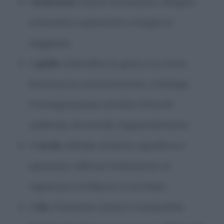
l’
arancione
induce entusiasmo, allegria,
ottimismo e positività; sviluppa la
saggezza;
il
giallo
intensifica la gioia e la stima;
favorisce la concentrazione, il dialogo,
l’immaginazione; stimola l’attività
celebrale, favorendo l’apprendimento;
il
verde
infonde armonia, equilibrio e
speranza; rafforza l’attenzione, la
vigilanza e la fiducia in sé stessi;
il
blu
trasmette calma e tranquillità;