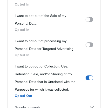
downstream participants.
Opted In
Questo sito utilizza Akismet per ridurre lo spam.
Scopri come vengono elaborati i dati derivati dai
This information may also be disclosed by us to third parties
I want to opt-out of the Sale of my
on the IAB’s List of Downstream Participants that may further
Personal Data.
commenti
.
Opted In
disclose it to other third parties.
I want to opt-out of processing my
Please note that this website/app uses one or more Google
Personal Data for Targeted Advertising.
services and may gather and store information including but
Opted In
not limited to your visit or usage behaviour. You may click to
grant or deny consent to Google and its third-party tags to
I want to opt-out of Collection, Use,
use your data for below specified purposes in below Google
Retention, Sale, and/or Sharing of my
consent section.
Personal Data that Is Unrelated with the
Purposes for which it was collected.
Opted Out
Google consents