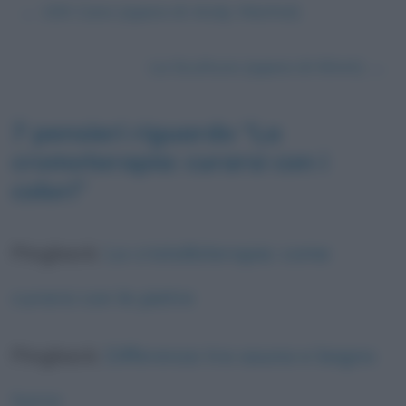
←
100 Cans (opera di Andy Warhol)
La Scultura (opera di Klimt)
→
7 pensieri riguardo “
La
cromoterapia: curarsi con i
colori
”
Pingback:
La cristalloterapia: come
curarsi con le pietre
Pingback:
Differenza tra sauna e bagno
turco