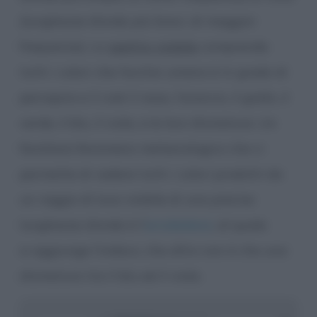
(lunghezze d’onda più brevi, di maggior
frequenza). Lo
spettro visibile
comprende
tutti i colori che l’occhio umano è in grado di
percepire e il cioè il rosso, l’arancio, il giallo, il
verde, il blu, il viola, e le loro sfumature. Un
familiare fenomeno meteorologico che ci
permette di vedere tutti i colori prodotti da
un raggio di luce visibile di una precisa
lunghezza d’onda è l’
arcobaleno
, al quale
si aggiunge l’indaco, che altro non è che una
sfumatura tra il blu ed il viola.