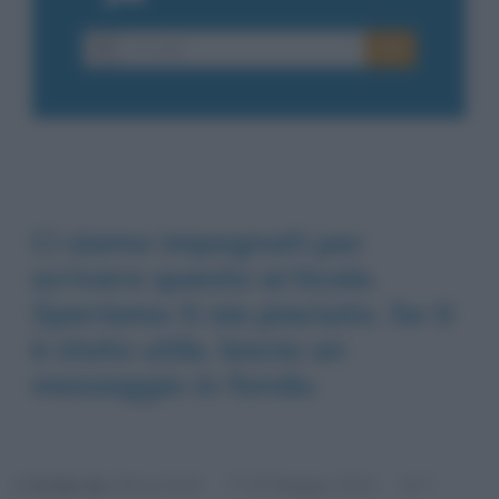
Ci siamo impegnati per
scrivere questo articolo.
Speriamo ti sia piaciuto. Se ti
è stato utile, lascia un
messaggio in fondo.
Scritto da:
Gloria Scott
7
20 Maggio 2014