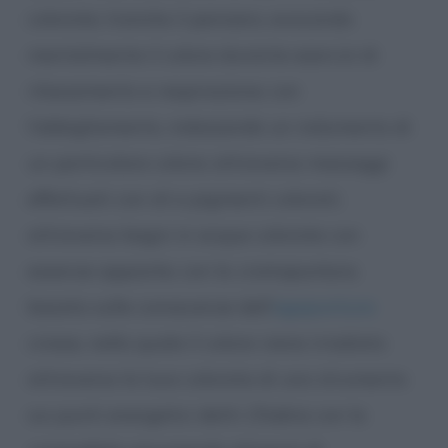
colorate; tramite il pensiero, evocando
mentalmente il colore durante esercizi di
rilassamento e respirazione; con
l’abbigliamento, indossando un indumento di
un particolare colore; attraverso massaggi
effettuati con oli e pigmenti colorati;
attraverso bagni in acque colorate con
essenze apposite; con la
cromopuntura
,
basata sulle conoscenze dell’
agopuntura
cinese, nella quale il colore viene irradiato
attraverso la luce colorata di uno strumento
sui punti energetici detti
Chakra
; con la