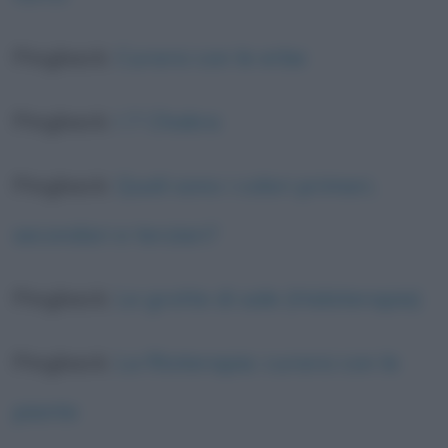
Pingback:
Curarsi con le erbe
Pingback:
I 7 Chakra
Pingback:
Quali sono i colori primari,
secondari e terziari?
Pingback:
Le grotte di sale (Haloterapia)
Pingback:
La fitoterapia: curarsi con le
piante