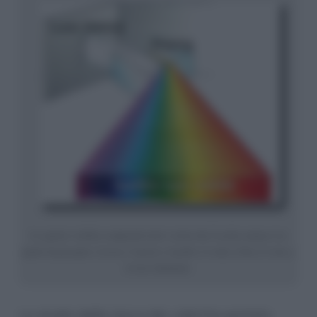
Lo spettro visibile comprende tutti i colori che l’occhio umano è in
grado di percepire: il rosso, l’arancio, il giallo, il verde, il blu, il viola, e
le loro sfumature
Lo studio della
luce
e dei
colori
ha portato