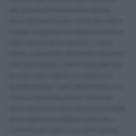
alla consapevolezza dell’effetto che essi
hanno sull’essere umano; i colori sono infatti
in grado di apportare un’influenza positiva a
livello emotivo, fisico e mentale. Il colore,
inoltre, ci può fornire informazioni importanti
sulla nostra salute: il colorito della pelle, per
esempio, ci può segnalare la presenza di
qualche disturbo. I colori dell’ambiente in cui
viviamo o lavoriamo, possono influire sul
nostro umore e sul nostro benessere. Sarebbe
quindi importante scegliere i colori che ci
circondano nei luoghi in cui siamo presenti