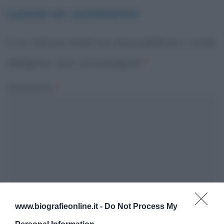
Lascia un commento
Il tuo indirizzo email non sarà pubblicato.
I campi
obbligatori sono contrassegnati
*
Commento
*
www.biografieonline.it -
Do Not Process My