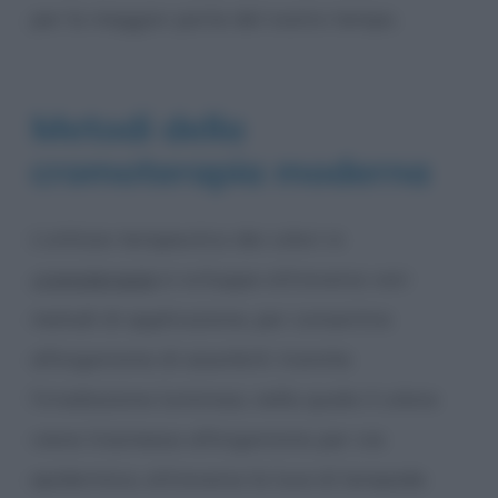
per la maggior parte del nostro tempo.
Metodi della
cromoterapia moderna
L’utilizzo terapeutico dei colori in
cromoterapia
si sviluppa attraverso vari
metodi di applicazione, per consentire
all’organismo di assorbirli: tramite
l’irradiazione luminosa, nella quale il colore
viene trasmesso all’organismo per via
epidermica, attraverso la luce di lampade