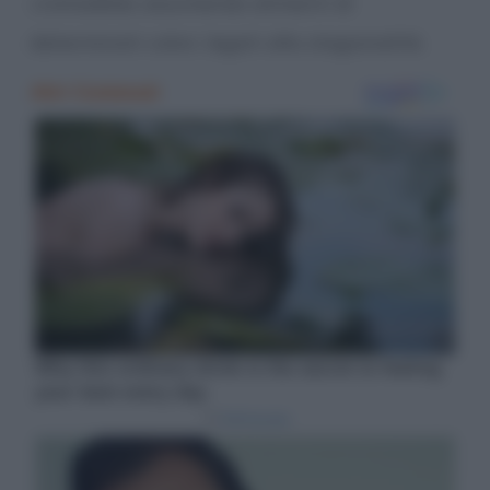
cromodieta
, assumendo alimenti di
determinati colori, legati alla stagionalità.