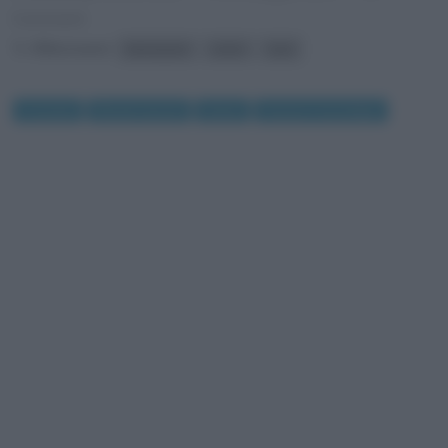
Commenti
Riferimenti:
benessere
colori
luce
Curiosità
Rimedi naturali
Salute
Scienze e tecnologie