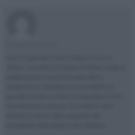
FULVIO CAPORALE
Fulvio Caporale è nato a Padova e vive a
Milano. Laureato in Scienze Politiche svolge la
professione di consulente editoriale e
pubblicitario. Collabora con case editrici e
giornali cartacei e online occupandosi di libri,
arte ed eventi culturali. Ha tradotto testi
letterari e tecnici dallo spagnolo, dal
portoghese, dall'inglese e dal catalano.