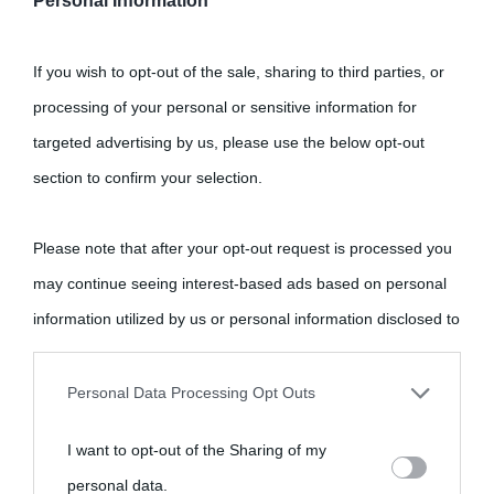
Nome
*
Personal Information
If you wish to opt-out of the sale, sharing to third parties, or
processing of your personal or sensitive information for
Email
*
targeted advertising by us, please use the below opt-out
section to confirm your selection.
Please note that after your opt-out request is processed you
Sito web
may continue seeing interest-based ads based on personal
information utilized by us or personal information disclosed to
third parties prior to your opt-out.
Personal Data Processing Opt Outs
You may separately opt-out of the further disclosure of your
I want to opt-out of the Sharing of my
personal information by third parties on the IAB’s list of
personal data.
Questo sito utilizza Akismet per ridurre lo spam.