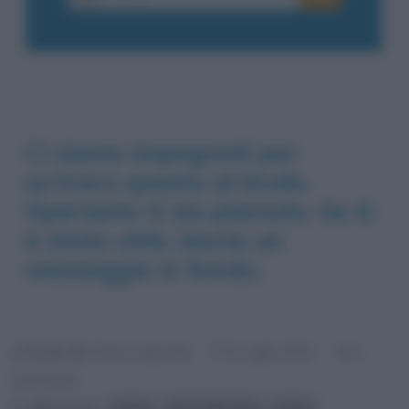
Ci siamo impegnati per
scrivere questo articolo.
Speriamo ti sia piaciuto. Se ti
è stato utile, lascia un
messaggio in fondo.
Scritto da:
Fulvio Caporale
2
8 Luglio 2012
Commenti
Riferimenti:
giochi
gioco della palla
maya