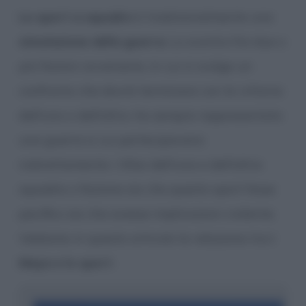
Lo sport a squadre
è tradizionalmente una
simulazione della guerra
. Lo scontro fra due o
più fazioni avversarie, in cui si svolge un
confronto che dovrà terminare con la vittoria
dell’uno o dell’altro, ha sempre rappresentato
una guerra a cui partecipavano
indirettamente i tifosi dell’una e dell’altra
squadra o fazione sia che questo sport fosse
pacifico sia che avesse implicazioni violente.
Vediamo in questo articolo la relazione tra
i
Maya e lo sport
.