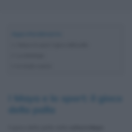
Approfondimento
I Maya e lo sport: il gioco della palla
La simbologia
Un rituale cruento
I Maya e lo sport: il gioco
della palla
Il gioco della palla nella
cultura Maya