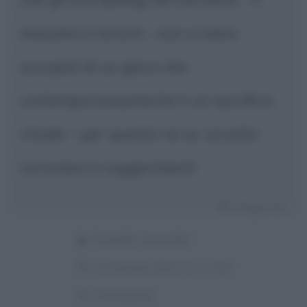
massimo è Girard – non si siano
occupati di un gioco che
contemporaneamente è un sacrificio
rituale – per quanto ne so. accetto
correzioni e suggerimenti
Rispondi
Rodolfo Granafei
15 Marzo 2014 in 17:47
Permalink