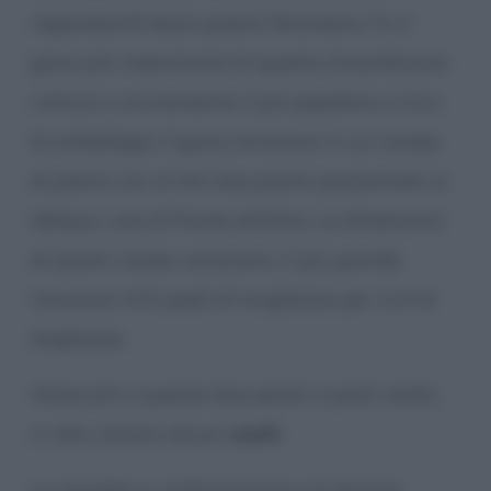
rappresentò bene questo fenomeno. Fu il
gioco più importante di questa straordinaria
cultura e sicuramente il più popolare e ricco
di simbologia. Il gioco avveniva in un campo
di pietra con ai lati due pareti posizionate in
obliquo, una di fronte all’altra. Le dimensioni
di questi campi variavano, il più grande
misurava 419 piedi di lunghezza per 114 di
larghezza.
Attaccati a queste due pareti e posti molto
in alto c’erano alcuni
anelli
.
Le squadre si confrontavano sul terreno