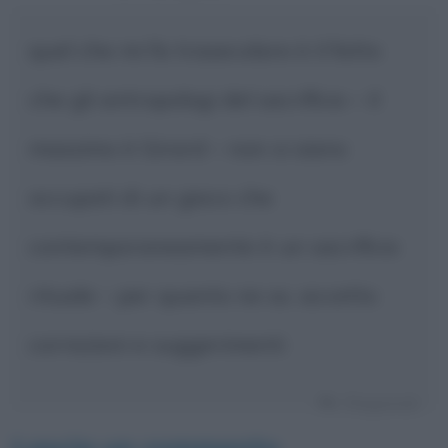
quel che mi fa trasecolare è il fatto
che gli antropologi del sacrificio – il
massimo è Girard – non si siano
occupati di un gioco che
contemporaneamente è un sacrificio
rituale – per quanto ne so. accetto
correzioni e suggerimenti
Rispondi