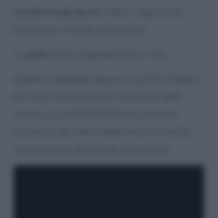
la lotta fra gli dei
del cielo e i signori che
abitavano il mondo sotterraneo.
La
palla
invece rappresentava
il sole
.
Questa simbologia seguiva lo spirito religioso
dei maya che adoravano la dualità della
natura e quindi la fertilità e la vita che
proveniva dal cielo e dalla terra e la morte
che proveniva dal mondo sotterraneo.