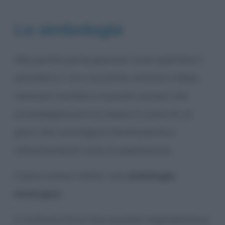
La simbologia
Alle partite partecipavano come spettatori i
sacerdoti e i re e, sia prima, durante e dopo,
venivano cantate e suonate canzoni che
accompagnavano la messa in scena di un
gioco che coinvolgeva direttamente e
indirettamente tutta la popolazione.
Il gioco aveva, infatti, una
simbologia
mitologica
.
Il confronto fra le due squadre rappresentava