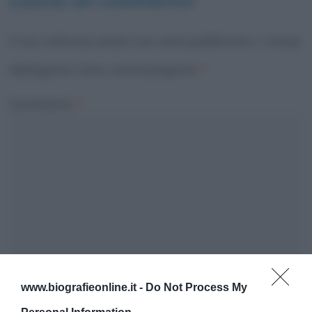
Lascia un commento
Il tuo indirizzo email non sarà pubblicato.
I campi
obbligatori sono contrassegnati
*
Commento
*
www.biografieonline.it -
Do Not Process My