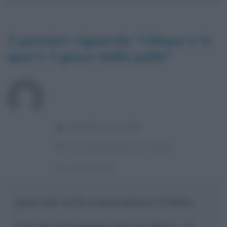
2 pensieri riguardo “
I Maya e lo
sport: il gioco della palla
”
Rodolfo Granafei
21 Marzo 2013 in 22:33
Permalink
quel che mi fa trasecolare è il fatto
che gli antropologi del sacrificio – il