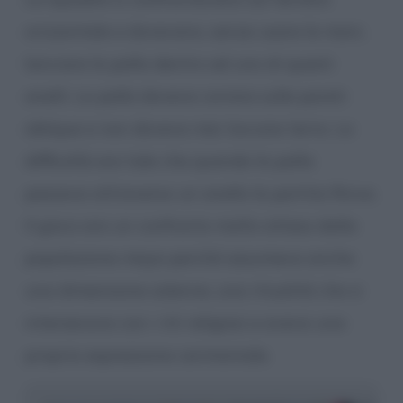
orizzontale e dovevano, senza usare le mani,
lanciare la palla dentro ad uno di questi
anelli. La palla doveva correre sulle pareti
oblique e non doveva mai toccare terra. La
difficoltà era tale che quando la palla
passava attraverso un anello la partita finiva.
Il gioco era un confronto molto atteso dalla
popolazione maya perché assumeva anche
una dimensione solenne, una ritualità che si
intersecava con i riti religiosi e aveva una
propria espressione cerimoniale.