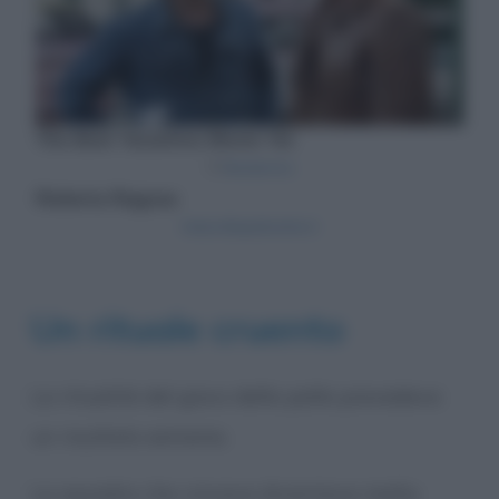
Un rituale cruento
La ritualità del gioco della palla prevedeva
un risultato estremo.
La squadra che vinceva diventava molto