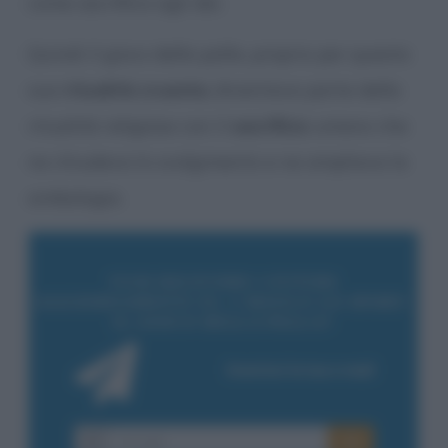
come sacrificio agli dei.
Quindi il gioco della palla, proprio per questa
sua
ritualità cruenta
, diventava parte della
ritualità religiosa con il
sacrificio
umano che
ne chiudeva lo svolgimento e ne ampliava la
simbologia.