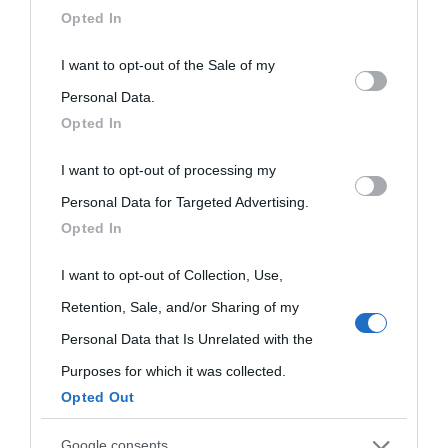
downstream participants.
Opted In
Scopri come vengono elaborati i dati derivati dai
This information may also be disclosed by us to third parties
I want to opt-out of the Sale of my
commenti
.
on the IAB’s List of Downstream Participants that may further
Personal Data.
Opted In
disclose it to other third parties.
I want to opt-out of processing my
Please note that this website/app uses one or more Google
Personal Data for Targeted Advertising.
services and may gather and store information including but
Opted In
not limited to your visit or usage behaviour. You may click to
grant or deny consent to Google and its third-party tags to
I want to opt-out of Collection, Use,
use your data for below specified purposes in below Google
Retention, Sale, and/or Sharing of my
consent section.
Personal Data that Is Unrelated with the
Purposes for which it was collected.
Opted Out
Google consents