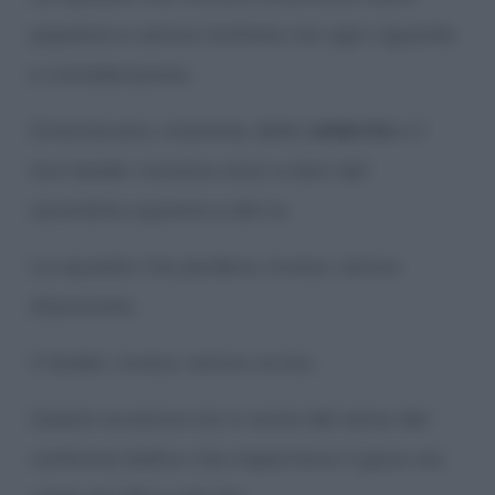
popolare e veniva trattata con ogni riguardo
e considerazione.
Diventavano, insomma, delle
celebrità
e il
loro leader riceveva onori e doni dal
sacerdote supremo e dal re.
La squadra che perdeva, invece, veniva
disonorata.
Il leader, invece, veniva ucciso.
Questo avveniva sia in onore del senso del
confronto bellico che imperniava il gioco sia