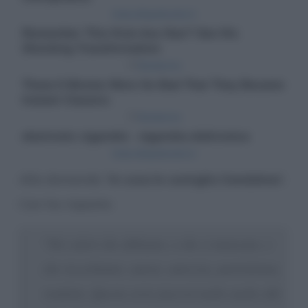
Alla domanda “
In cosa le somiglia Sandokan
”,
Can ha risposto:
“
Nei valori che abbiamo, o che ci mancano, e
che ricerchiamo: amore, amicizia, patriottismo,
vendetta. Questa serie piacerà molto anche alle