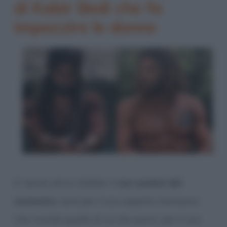
di Kabir Bedi che fa
impazzire le donne
E’ senza alcun dubbio il
sex symbol del
momento
: sarà per il suo aspetto statuario
che ricorda quello di un dio greco, per il suo