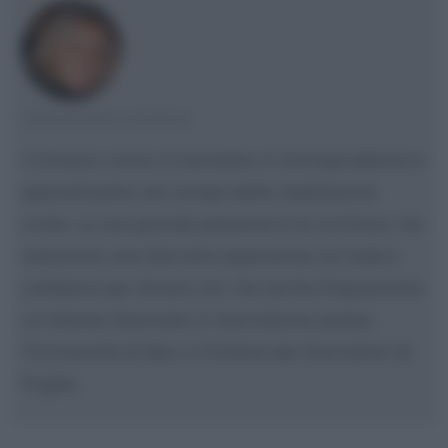
CRISTIANA LENOCI
Cristiana Lenoci è laureata in Giurisprudenza e
specializzata nel campo della mediazione
civile. La sua grande passione è la scrittura. Ha
maturato una discreta esperienza sul web e
collabora per diversi siti. Ha anche frequentato
un Master biennale in Giornalismo presso
l'Università di Bari e l'Ordine dei Giornalisti di
Puglia.