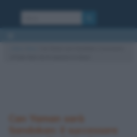
Cultura
/
News
/
Can Yaman sarà Sandokan: il successore
di Kabir Bedi che fa impazzire le donne
Can Yaman sarà
Sandokan: il successore