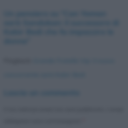
Un pensiero su “
Can Yaman
sarà Sandokan: il successore di
Kabir Bedi che fa impazzire le
donne
”
Pingback:
Grande Fratello Vip: il nuovo
concorrente sarà Kabir Bedi
Lascia un commento
Il tuo indirizzo email non sarà pubblicato.
I campi
obbligatori sono contrassegnati
*