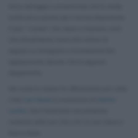
tocco selvaggio e avventuroso che lo rende
simile ad un pirata, per il sorriso disarmante.
O per i “numeri” che riesce a muovere, visto
che attualmente conta otto milioni di
seguaci su Instagram e innumerevoli fan
appassionate, devote, che lo seguono
dappertutto.
Ma-come lui stesso ha ufficializzato più volte-
il bel
Can Yaman
è innamorato di
Diletta
Leotta
,
che è diventata una presenza
costante nella sua vita, e di cui non riesce a
fare a meno.