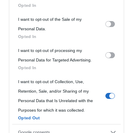
downstream participants.
Opted In
This information may also be disclosed by us to third parties
I want to opt-out of the Sale of my
on the IAB’s List of Downstream Participants that may further
Personal Data.
Opted In
disclose it to other third parties.
I want to opt-out of processing my
Please note that this website/app uses one or more Google
Personal Data for Targeted Advertising.
services and may gather and store information including but
Opted In
not limited to your visit or usage behaviour. You may click to
grant or deny consent to Google and its third-party tags to
I want to opt-out of Collection, Use,
use your data for below specified purposes in below Google
Retention, Sale, and/or Sharing of my
consent section.
Personal Data that Is Unrelated with the
Purposes for which it was collected.
Opted Out
Google consents