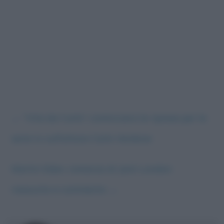
←
“Vita da Carlo”: cominciano le riprese per la
serie tv sull’attore Carlo Verdone
Martin Eden, romanzo di Jack London:
riassunto e commento
→