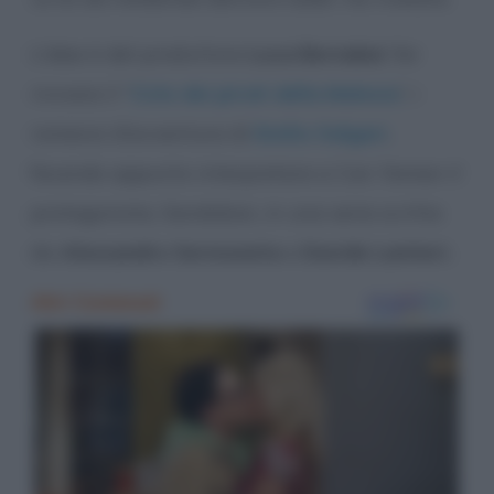
L’idea è del produttore
Luca Bernabei
: far
rivivere il “
Ciclo dei pirati della Malesia
”, i
romanzi d’avventura di
Emilio Salgari
,
facendo appunto interpretare a Can Yaman il
protagonista, Sandokan, in una serie scritta
da
Alessandro Sermoneta
e
Davide Lantieri.