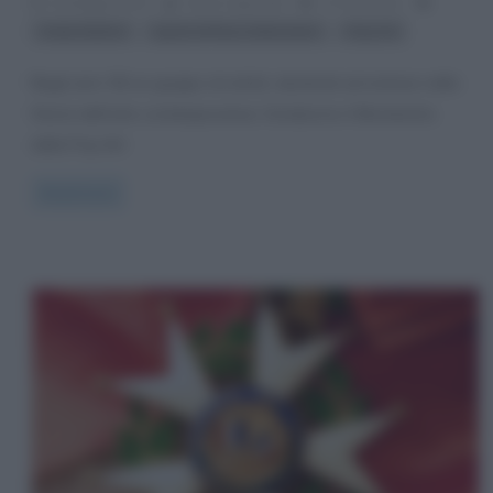
21 Maggio 2013
Fulvio Caporale
4 Comments
,
,
Andy Warhol
opere di Roy Lichtenstein
Pop Art
Negli anni ’60 un gruppo di artisti, destinati ad entrare nella
Storia dell’arte contemporanea, fondarono il Movimento
della Pop Art
Read more