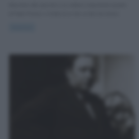
Arlecchino allo specchio è un celebre e importante quadro
di Pablo Picasso: si tratta di un olio su tela che misura
Read more