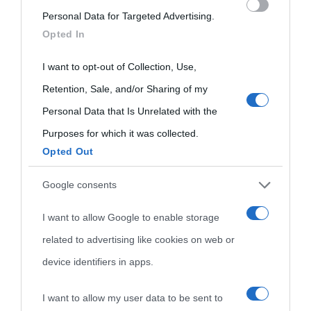
Personal Data for Targeted Advertising.
services and may gather and store information including but
Opted In
not limited to your visit or usage behaviour. You may click to
grant or deny consent to Google and its third-party tags to
I want to opt-out of Collection, Use,
use your data for below specified purposes in below Google
Retention, Sale, and/or Sharing of my
consent section.
Personal Data that Is Unrelated with the
Purposes for which it was collected.
Opted Out
Cultura
Google consents
I want to allow Google to enable storage
Cultura è un blog del sito Biografieonline © 2012-2025 •
Nota:
related to advertising like cookies on web or
come Affiliato Amazon il sito ricava commissioni sugli acquisti
device identifiers in apps.
idonei.
I want to allow my user data to be sent to