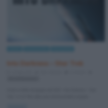
Cinema
Recensioni film
Riassunti film
Into Darkness – Star Trek
11 Giugno 2013
Fulvio Caporale
1 Comment
film di fantascienza
Uscito in Italia nel giugno del 2013, “Into Darkness – Star
Trek” è il 12° film della serie fantascientifica targata
Read more