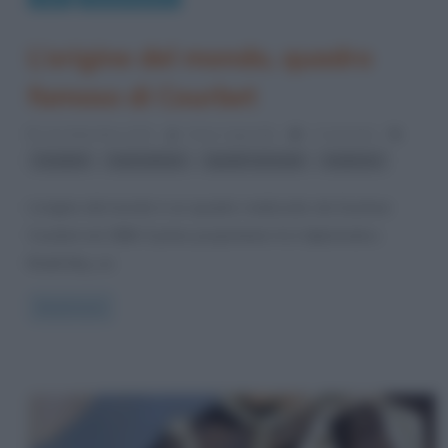
L’origine del mondo, quadro
famoso di Courbet
16 Settembre 2013
Fulvio Caporale
1 Comment
,
,
,
Courbet
nudi artistici
quadri sensuali
realismo
L’origine del mondo è un quadro realizzato da Gustave
Courbet nel 1866. Il primo proprietario fu il diplomatico
Khalil-Bey, un
Read more