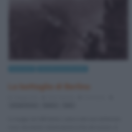
Eventi storici
Seconda Guerra Mondiale
La battaglia di Berlino
2 Maggio 2013
Fulvio Caporale
5 Comments
,
,
Armata Rossa
Berlino
hitler
Il 2 maggio del 1945 Berlino cadeva nelle mani dell’Armata
rossa, decretando simbolicamente la fine del nazismo, di