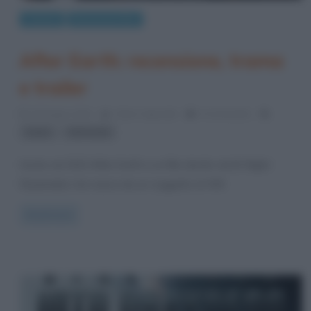
Cinema
Recensioni film
After Earth: recensione, trama
e trailer
29 Giugno 2013
Fulvio Caporale
0 Comments
,
trailer
Will Smith
Uscito nel 2013 After Earth è un film diretto da M. Night
Shyamalan che nasce da un soggetto di Will
Read more