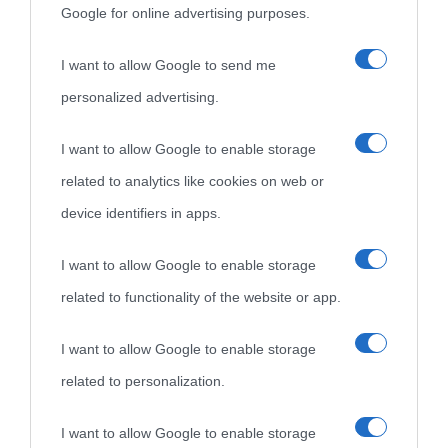
Google for online advertising purposes.
I want to allow Google to send me
personalized advertising.
«
La cultura è un ornamento nella buona sorte ma un rifugio
I want to allow Google to enable storage
nell'avversa.
» (Aristotele -
Frasi sulla cultura
)
related to analytics like cookies on web or
device identifiers in apps.
Biografie
Approfondisci
Servizi
I want to allow Google to enable storage
related to functionality of the website or app.
Biografie di
Ricorrenze
Mappa del sito
oggi
Onomastico
Privacy policy
I want to allow Google to enable storage
related to personalization.
Biografie più
Che giorno era?
Cookie policy
visitate
I want to allow Google to enable storage
Film biografici
Pubblicità