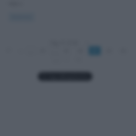
Hitler e
Read more
Pag. 41 di 58
«
1°
«
...
20
...
39
40
41
42
43
...
»
»|