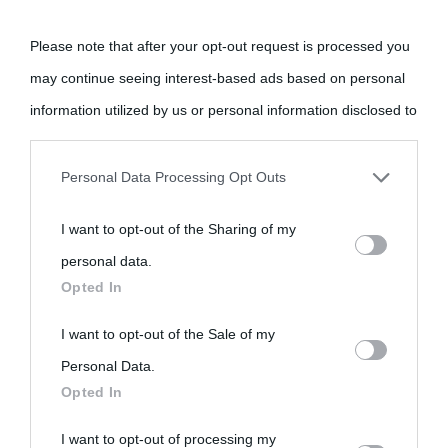
Please note that after your opt-out request is processed you
may continue seeing interest-based ads based on personal
information utilized by us or personal information disclosed to
third parties prior to your opt-out.
Personal Data Processing Opt Outs
You may separately opt-out of the further disclosure of your
I want to opt-out of the Sharing of my
personal information by third parties on the IAB’s list of
personal data.
downstream participants.
Opted In
This information may also be disclosed by us to third parties
I want to opt-out of the Sale of my
on the IAB’s List of Downstream Participants that may further
Personal Data.
Opted In
disclose it to other third parties.
I want to opt-out of processing my
Please note that this website/app uses one or more Google