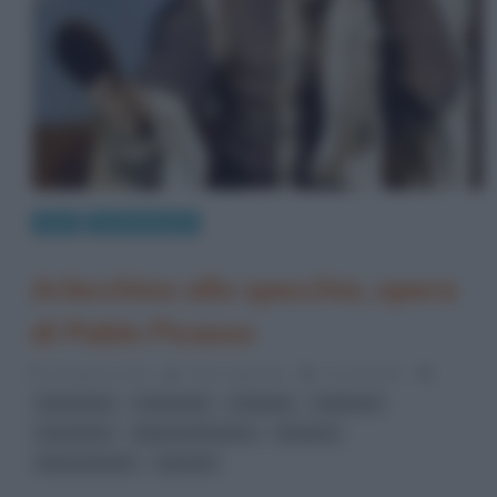
Arte
Quadri famosi
Arlecchino allo specchio, opera
di Pablo Picasso
16 Agosto 2013
Fulvio Caporale
4 Comments
,
,
,
,
Arlecchino
carnevale
Cocteau
Cubismo
,
,
,
maschere
Opere di Picasso
Picasso
,
Rinascimento
specchi