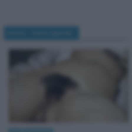
Autore:
Fulvio Caporale
Arte
Quadri famosi