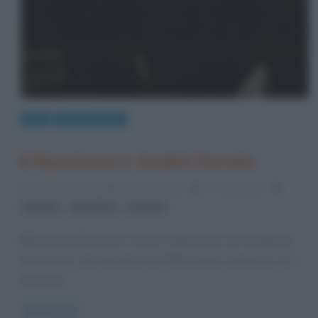
Arte
Quadri famosi
Il fauvismo e André Derain
10 Agosto 2013
Fulvio Caporale
27 Comments
,
,
Derain
fauvismo
Londra
All’inizio del XX secolo i fauves realizzarono un movimento
artistico fra i più innovatori del ‘900. Questo movimento era
destinato
Read more