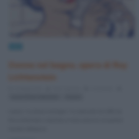
Arte
Donna nel bagno, opera di Roy
Lichtenstein
21 Maggio 2013
Fulvio Caporale
4 Comments
,
opere di Roy Lichtenstein
Pop Art
L’opera “La donna nel bagno” fu realizzata nel 1963 da
Roy Lichtenstein e riprende un tema amoroso di qualche
fumetto dell’epoca.