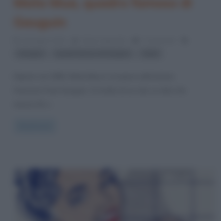
Mata Mua, quadro famoso di
Gauguin
10 Giugno 2013
Fulvio Caporale
1 Comment
,
,
Gauguin
quadri famosi di Gauguin
Tahiti
Dipinto nel 1892, Mata Mua è un’opera dell’artista
francese Paul Gauguin. Si tratta di un olio su tela che
misura 91 x
Read more