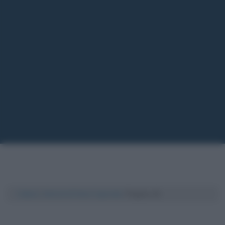
Cultura
/
Articoli di Fulvio Caporale
/
Pagina 41