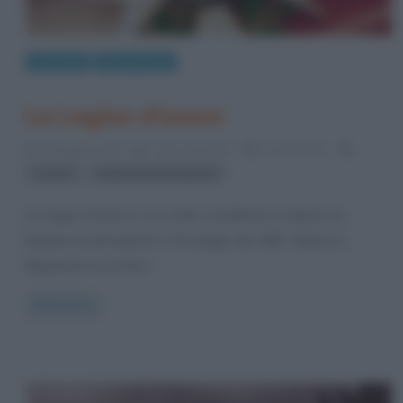
Curiosità
Eventi storici
La Legion d’onore
19 Maggio 2013
Fulvio Caporale
5 Comments
,
Francia
Napoleone Bonaparte
La Legion d’onore è un ordine cavalleresco istituito da
Napoleone Bonaparte il 19 maggio del 1802. All’epoca
Napoleone era Primo
Read more