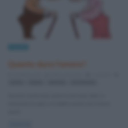
Curiosità
Quanto dura l’amore?
14 Febbraio 2014
Stefano Moraschini
1 Comment
,
,
,
amore
Cupido
fidanzati
san valentino
Secondo recenti studi, anche la ricerca più volte si è
interessata di capire e di stabilire quanto dura l’amore,
quanti
Read more