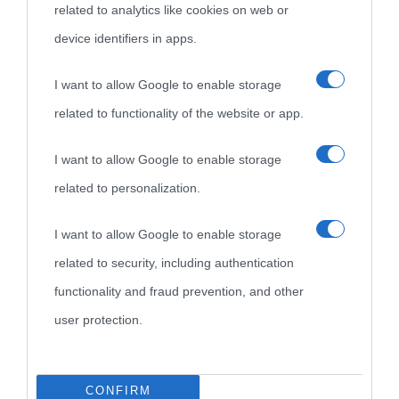
related to analytics like cookies on web or
device identifiers in apps.
Biografie
Approfondisci
Servizi
I want to allow Google to enable storage
Biografie di
Ricorrenze
Mappa del sito
related to functionality of the website or app.
oggi
Onomastico
Privacy policy
I want to allow Google to enable storage
related to personalization.
Biografie più
Che giorno era?
Cookie policy
visitate
I want to allow Google to enable storage
Film biografici
Pubblicità
related to security, including authentication
Indice dei nomi
Aforismi
Contatti
functionality and fraud prevention, and other
Categorie
user protection.
Temi
CONFIRM