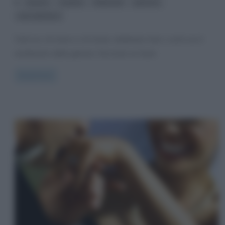
,
,
,
,
amore
Cupido
fidanzati
gelosia
san valentino
Tutti noi, chi meno e chi di più, dobbiamo fare i conti con il
sentimento della gelosia. Secondo un team
Read more