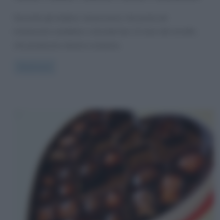
Secondo gli studiosi, nel processo che porta ad
innamorarsi sarebbero coinvolte ben 12 aree del cervello,
che producono diverse sostanze,
Read more