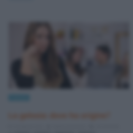
Curiosità
La gelosia: dove ha origine?
13 Febbraio 2014
Stefano Moraschini
10 Comments