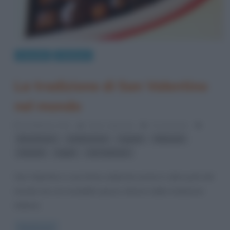
Curiosità
Tradizioni
La tradizione di San Valentino
nel mondo
8 Febbraio 2012
Fulvio Caporale
9 Comments
,
,
,
,
Baci famosi
celebrazioni
Cupido
fidanzati
,
,
miracoli
regali
san valentino
San Valentino è una festa celebrata anche in altre parti del
mondo ma con modalità spesso diverse dalla tradizione
italiana.
Read more