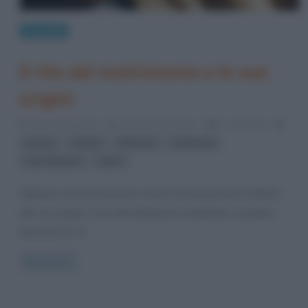
Curiosità
Il rito del matrimonio e le sue
origini
10 Febbraio 2014
Stefano Moraschini
1 Comment
,
,
,
,
amore
Cupido
fidanzati
matrimoni
,
san valentino
sposi
Sebbene ancora manchino chiare documentazioni relative
alle sue origini, il rito del matrimonio risalirebbe a quattro
mila anni fa, al
Read more