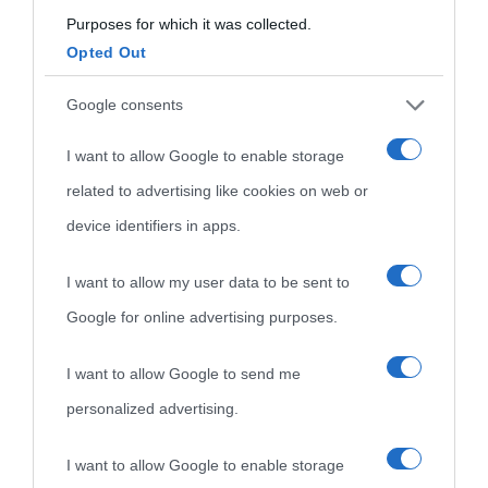
Purposes for which it was collected.
Opted Out
Cultura
Google consents
I want to allow Google to enable storage
Cultura è un blog del sito Biografieonline © 2012-2025 •
Nota:
related to advertising like cookies on web or
come Affiliato Amazon il sito ricava commissioni sugli acquisti
device identifiers in apps.
idonei.
I want to allow my user data to be sent to
Google for online advertising purposes.
I want to allow Google to send me
personalized advertising.
«
La cultura è un ornamento nella buona sorte ma un rifugio
I want to allow Google to enable storage
nell'avversa.
» (Aristotele -
Frasi sulla cultura
)