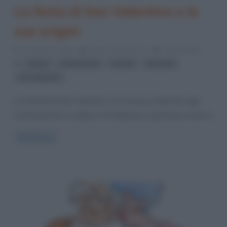
La festa di San Valentino e le
sue origini
14 Febbraio 2022
Stefano Moraschini
6 Comments
,
,
,
,
amore
celebrazioni
Cupido
fidanzati
san valentino
La festività di San Valentino, la ricorrenza dedicata agli
innamorati che si celebra il 14 febbraio in particolar modo in
Read more