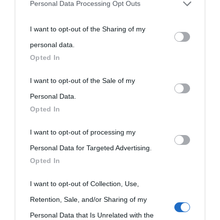
Personal Data Processing Opt Outs
You may separately opt-out of the further disclosure of your
I want to opt-out of the Sharing of my
personal information by third parties on the IAB’s list of
personal data.
downstream participants.
Opted In
This information may also be disclosed by us to third parties
I want to opt-out of the Sale of my
on the IAB’s List of Downstream Participants that may further
Personal Data.
Opted In
disclose it to other third parties.
I want to opt-out of processing my
Please note that this website/app uses one or more Google
Personal Data for Targeted Advertising.
services and may gather and store information including but
Opted In
not limited to your visit or usage behaviour. You may click to
grant or deny consent to Google and its third-party tags to
I want to opt-out of Collection, Use,
use your data for below specified purposes in below Google
Retention, Sale, and/or Sharing of my
consent section.
Personal Data that Is Unrelated with the