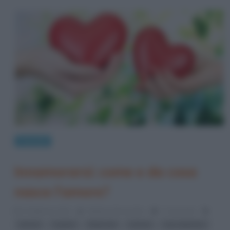
Curiosità
Innamorarsi: come e da cosa
nasce l’amore?
5 Febbraio 2014
Stefano Moraschini
1 Comment
,
,
,
,
amore
Cupido
fidanzati
ormoni
san valentino