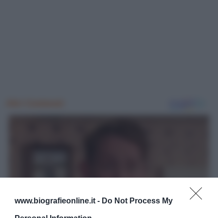
www.biografieonline.it -
Do Not Process My