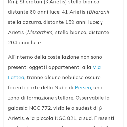
Km); Sheratan (β Arietis) stella bianca,
distante 60 anni luce; 41 Arietis (
Bharani
)
stella azzurra, distante 159 anni luce; γ
Arietis (
Mesarthim
) stella bianca, distante
204 anni luce.
All’interno della costellazione non sono
presenti oggetti appartenenti alla
Via
Lattea
, tranne alcune nebulose oscure
facenti parte della Nube di
Perseo
, una
zona di formazione stellare. Osservabile la
galassia NGC 772, visibile a sudest di β
Arietis, e la piccola NGC 821, a sud. Presenti