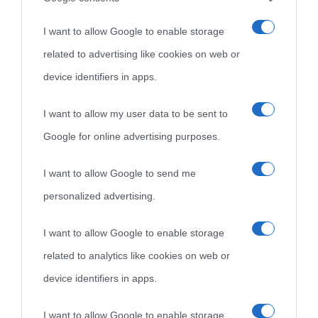
e analisi
I want to allow Google to enable storage
Espressionismo
related to advertising like cookies on web or
device identifiers in apps.
Il lupo della steppa (romanzo di Hermann Hesse):
riassunto
I want to allow my user data to be sent to
Google for online advertising purposes.
Una vita, il primo romanzo di Italo Svevo:
riassunto, analisi e commento
I want to allow Google to send me
personalized advertising.
A mia moglie, analisi della poesia di Umberto
Saba
I want to allow Google to enable storage
La luna e i falò (di Cesare Pavese): riassunto
related to analytics like cookies on web or
device identifiers in apps.
Martin Eden, romanzo di Jack London: riassunto e
commento
I want to allow Google to enable storage