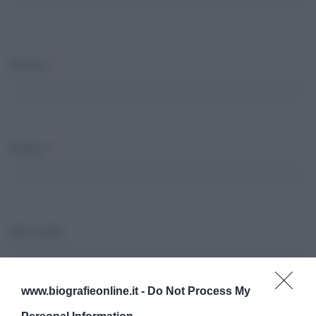
Nome
*
Email
*
Sito web
www.biografieonline.it -
Do Not Process My