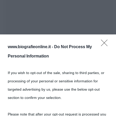
www.biografieonline.it -
Do Not Process My
Personal Information
If you wish to opt-out of the sale, sharing to third parties, or
processing of your personal or sensitive information for
targeted advertising by us, please use the below opt-out
section to confirm your selection.
Please note that after your opt-out request is processed you