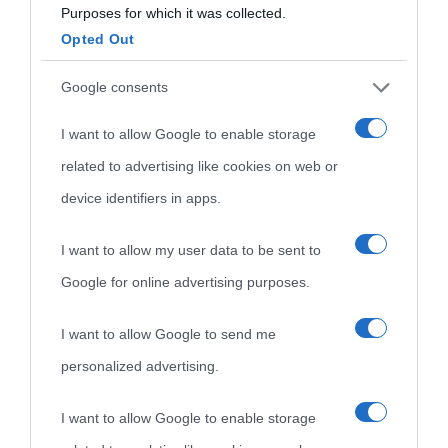
Purposes for which it was collected.
Opted Out
Cultura
Google consents
I want to allow Google to enable storage
Cultura è un blog del sito Biografieonline © 2012-2025 •
Nota:
related to advertising like cookies on web or
come Affiliato Amazon il sito ricava commissioni sugli acquisti
device identifiers in apps.
idonei.
I want to allow my user data to be sent to
Google for online advertising purposes.
I want to allow Google to send me
personalized advertising.
«
La cultura è un ornamento nella buona sorte ma un rifugio
I want to allow Google to enable storage
nell'avversa.
» (Aristotele -
Frasi sulla cultura
)