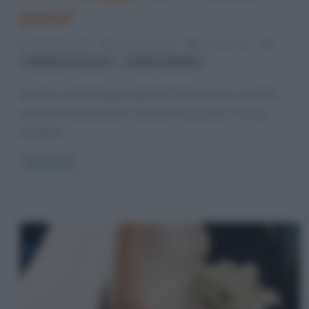
poeta”
19 Maggio 2021
Cristiana Lenoci
0 Comments
,
Gabriele D'Annunzio
Sergio Castellitto
Il poeta e drammaturgo Gabriele D’Annunzio ha suscitato
profonda ammirazione in vita per le sue opere e la sua
creatività.
Read more