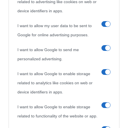
related to advertising like cookies on web or
come Affiliato Amazon il sito ricava commissioni sugli acquisti
device identifiers in apps.
idonei.
I want to allow my user data to be sent to
Google for online advertising purposes.
I want to allow Google to send me
personalized advertising.
«
La cultura è un ornamento nella buona sorte ma un rifugio
I want to allow Google to enable storage
nell'avversa.
» (Aristotele -
Frasi sulla cultura
)
related to analytics like cookies on web or
device identifiers in apps.
Biografie
Approfondisci
Servizi
I want to allow Google to enable storage
related to functionality of the website or app.
Biografie di
Ricorrenze
Mappa del sito
oggi