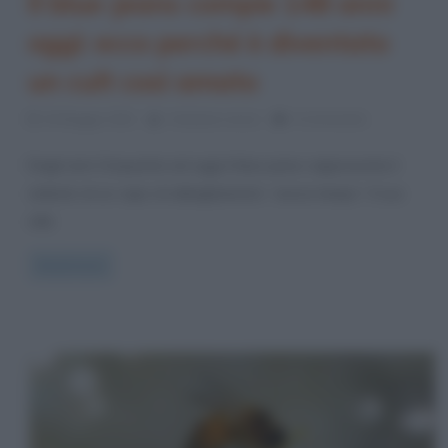
Il blue-jeans compie 148 anni
oggi: ecco perché è diventato
un cult così amato
20 Maggio 2021
Cristiana Lenoci
0 Comments
Dagli anni Cinquanta ad oggi il blue-jeans rappresenta il
simbolo di un capo di abbigliamento “senza tempo”. Il suo
stile
Read more