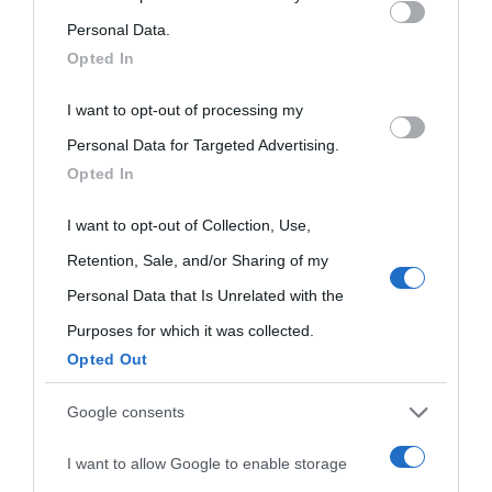
on the IAB’s List of Downstream Participants that may further
Personal Data.
Opted In
disclose it to other third parties.
I want to opt-out of processing my
Please note that this website/app uses one or more Google
Personal Data for Targeted Advertising.
services and may gather and store information including but
Opted In
not limited to your visit or usage behaviour. You may click to
grant or deny consent to Google and its third-party tags to
I want to opt-out of Collection, Use,
use your data for below specified purposes in below Google
Retention, Sale, and/or Sharing of my
consent section.
Personal Data that Is Unrelated with the
Purposes for which it was collected.
Opted Out
Cultura
Google consents
I want to allow Google to enable storage
Cultura è un blog del sito Biografieonline © 2012-2025 •
Nota: