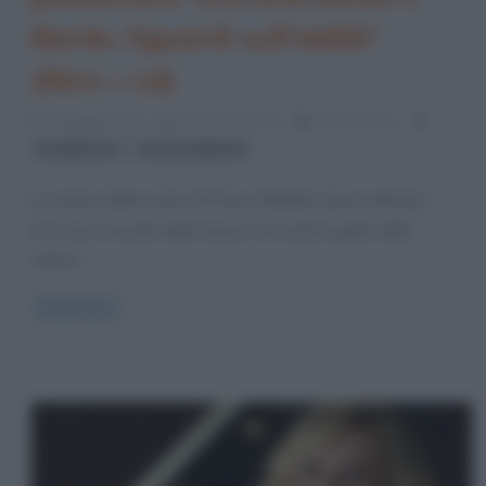
Bardo. Sguardi sull’aldilà”
(libro + cd)
18 Maggio 2021
Cristiana Lenoci
0 Comments
,
buddhismo
Franco Battiato
La notizia della morte di Franco Battiato lascia attonito
non solo il mondo della musica, ma anche quello della
cultura
Read more