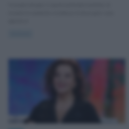
C’è proprio bisogno, in questo particolare momento, di
riscoprire la semplicità e la bellezza di alcuni gesti, come
appunto le
Read more