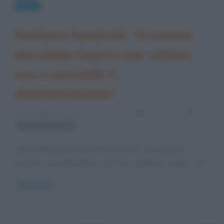
News
Stefania Sandrelli: “Il cinema
dovrebbe riaprire per ultimo,
non è possibile il
distanziamento”
17 Maggio 2021
Cristiana Lenoci
1 Comment
Stefania Sandrelli
“Nonostante sia la mia prima passione, ritengo che il
cinema è una delle ultime cose che si debbano riaprire”, ha
Read more