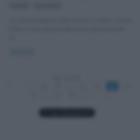
,
Crudelia
Emma Stone
Uno dei personaggi più cattivi di sempre, la celebre Crudelia
De Mon, è la protagonista della nuova pellicola prodotta
da
Read more
Pag. 54 di 84
«
1°
«
...
20
40
...
52
53
54
55
56
...
60
80
...
»
»|