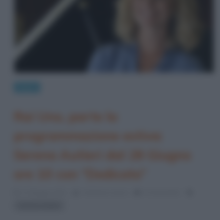
News
Rai Uno, parte la
programmazione estiva:
Serena Autieri dal 28 Giugno
ore 10 con “Dedicato”
17 Maggio 2021
Cristiana Lenoci
0 Comments
Serena Autieri