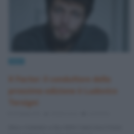
News
X Factor: il conduttore della
prossima edizione è Ludovico
Tersigni
20 Maggio 2021
Cristiana Lenoci
0 Comments
Atteso a Settembre su Sky e NOW, il talent show X Factor