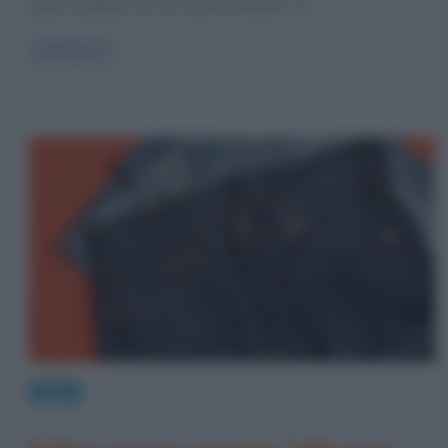
aprirà i battenti con un nuovo frontman. Si
Read more
News