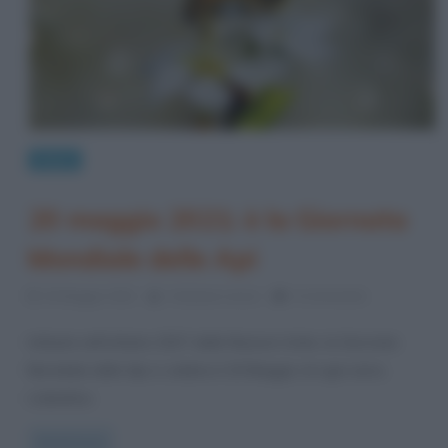
News
20 maggio 2021: è la Giornata
Mondiale delle Api
20 Maggio 2021
Cristiana Lenoci
0 Comments
Istituita nell’ottobre 2017 dalle Nazioni Unite, la Giornata
Mondiale delle Api si celebra il 20 Maggio di ogni anno.
L’obiettivo
Read more