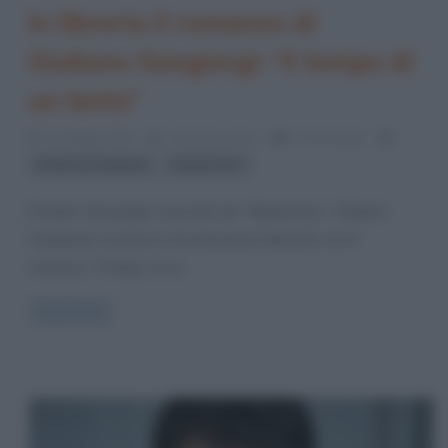
In libreria il romanzo di
Giuliano Sangiorgi: “Il tempo di
un lento”
21 Maggio 2021
Cristiana Lenoci
0 Comments
,
Giuliano Sangiorgi
Negramaro
Il leader del gruppo musicale dei “Negramaro”, Giuliano
Sangiorgi, esordisce nel panorama letterario con il
romanzo “Il tempo di un
Read more