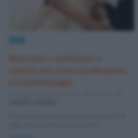
News
Ripartono i matrimoni e
spunta una nuova professione:
il Covid Manager
18 Maggio 2021
Cristiana Lenoci
0 Comments
,
Covid-19
matrimoni
C’è una data di ripresa anche per le cerimonie nuziali: il 15
Giugno 2021. I banchetti e le feste dovranno