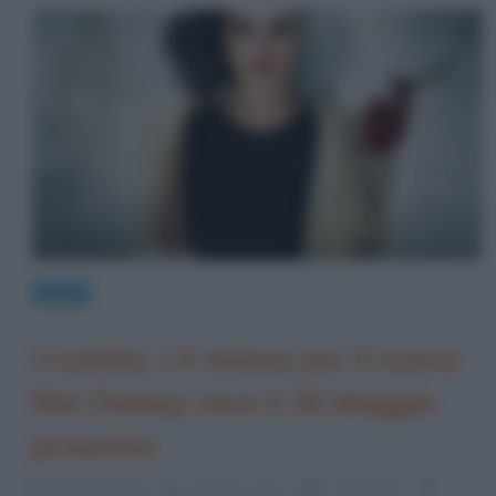
News
Crudelia, c’è attesa per il nuovo
film Disney: esce il 26 Maggio
prossimo
16 Maggio 2021
Cristiana Lenoci
0 Comments