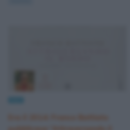
Read more
News
Era il 2014: Franco Battiato
pubblicava “Attraversando il