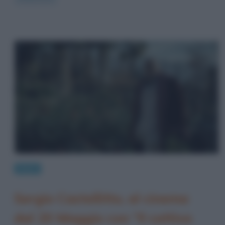
News
Sergio Castellitto, al cinema
dal 20 Maggio con “Il cattivo