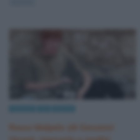
Read more
Letteratura
Libri
Riassunti
Rosso Malpelo (di Giovanni
Verga): riassunto e analisi