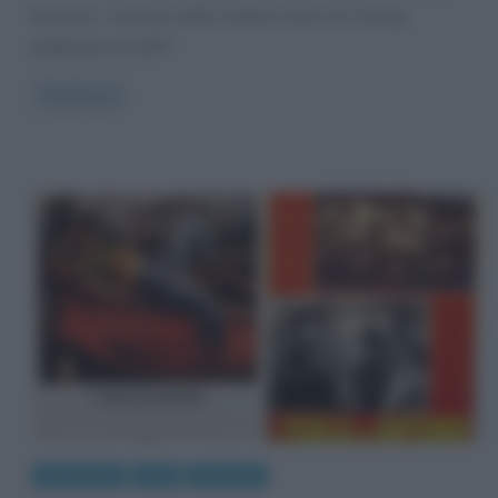
Karenina”, romanzo dello scrittore russo Lev Tolstoj,
pubblicato nel 1877.
Read more
Letteratura
Libri
Riassunti