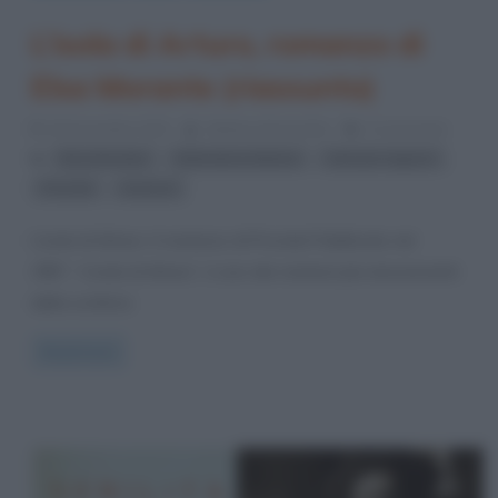
L’isola di Arturo, romanzo di
Elsa Morante (riassunto)
26 Novembre 2013
Stefano Moraschini
5 Comments
,
,
,
Elsa Morante
letteratura italiana
Libri per ragazzi
,
Procida
romanzi
L’isola di Arturo: il romanzo di Procida Pubblicato nel
1957, “L’isola di Arturo”, è uno dei romanzi più emozionanti
della scrittrice
Read more