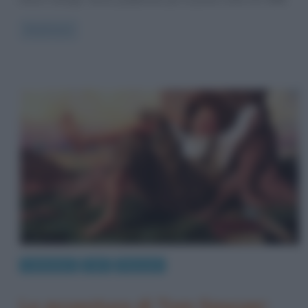
Read more
Letteratura
Libri
Riassunti
Le avventure di Tom Sawyer: