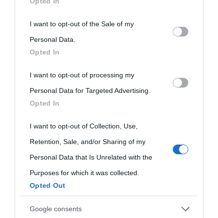
Opted In
This information may also be disclosed by us to third parties
I want to opt-out of the Sale of my
on the IAB’s List of Downstream Participants that may further
Personal Data.
Opted In
disclose it to other third parties.
I want to opt-out of processing my
Please note that this website/app uses one or more Google
Personal Data for Targeted Advertising.
services and may gather and store information including but
Opted In
not limited to your visit or usage behaviour. You may click to
grant or deny consent to Google and its third-party tags to
I want to opt-out of Collection, Use,
use your data for below specified purposes in below Google
Retention, Sale, and/or Sharing of my
consent section.
Personal Data that Is Unrelated with the
Purposes for which it was collected.
Opted Out
Cultura
Google consents