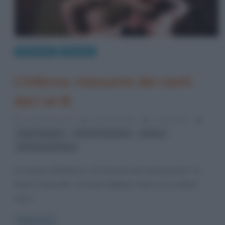
Letteratura
Riassunti
L’Inferno: riassunto dei canti
dal I al IX
11 Dicembre 2013
Serena Marotta
7 Comments
,
,
,
Dante Alighieri
Divina Commedia
Inferno
letteratura italiana
La cantica dell’Inferno, che fa parte del vasto poema “La
divina Commedia“, di Dante Alighieri, inizia con il celebre
verso:
Read more