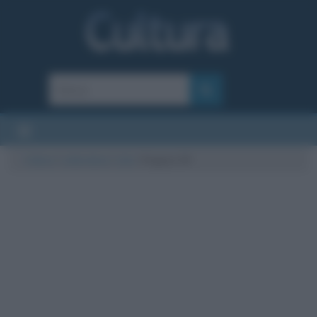
Cultura
/
Letteratura
/
Libri
/
Pagina 39