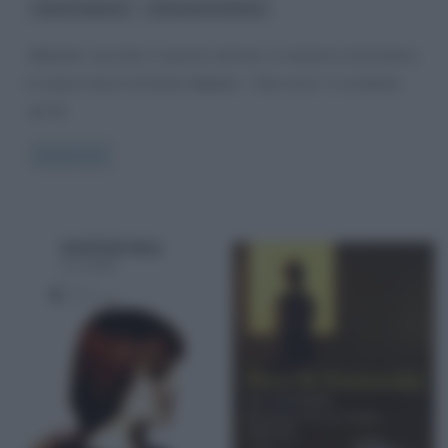
,
Dante Alighieri
letteratura italiana
Abbiamo raccolto in questo articolo, in maniera schematica,
le opere minori di Dante Alighieri. “Vita nova” è costituita
da 42
Read more