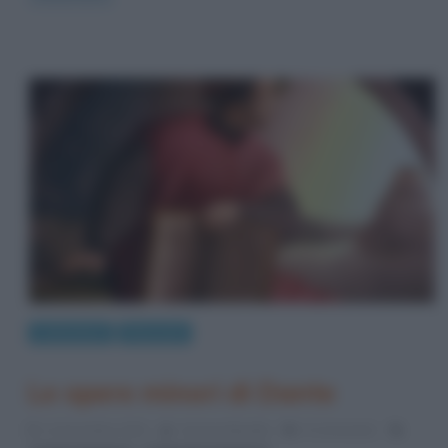
Letteratura
Riassunti
Le opere minori di Dante
11 Dicembre 2013
Serena Marotta
5 Comments