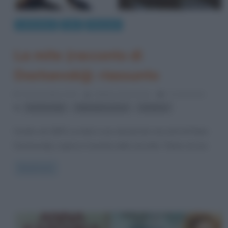
Letteratura
Libri
Riassunti
La mite (racconto di
Dostoevskij): riassunto
30 Novembre 2013
Stefano Moraschini
0 Comments
,
,
Dostoevskij
letteratura russa
romanzo
Scritto nel 1876, La mite è uno dei più bei racconti di Fëdor
Dostoevskij. L’opera è inserita nella raccolta “Diario di uno
Read more