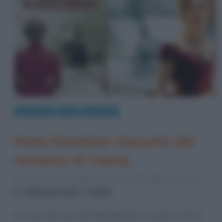
Letteratura
Libri
Riassunti
Anna Karenina: riassunto del
romanzo di Tolstoj
28 Novembre 2013
Stefano Moraschini
5 Comments
,
letteratura russa
Tolstoj
Uno dei classici più letti della letteratura europea è “Anna