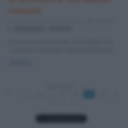
riassunto
20 Novembre 2013
Stefano Moraschini
8 Comments
,
Libri per ragazzi
Mark Twain
Un romanzo accattivante è il libro scritto da Mark Twain,
“Le avventure di Tom Sawyer”. Il libro fu pubblicato dallo
Read more
Pag. 39 di 47
«
1°
«
...
20
...
37
38
39
40
41
...
»
»|