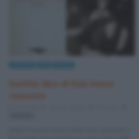
Letteratura
Libri
Riassunti
Senilità, libro di Italo Svevo:
riassunto
22 Novembre 2013
Fulvio Caporale
2 Comments
Italo Svevo
Senilità è il secondo romanzo di Italo Svevo, pseudonimo di
Ettore Samigli. Venne pubblicato per la prima volta nel 1898