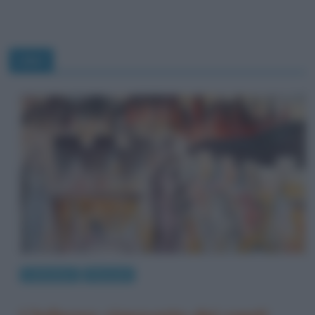
Libri
Letteratura
Riassunti