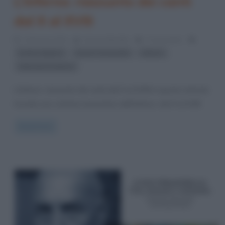
L’Inferno: riassunto dei canti
dal X al XVIII
1 Gennaio 2014
Serena Marotta
3 Comments
,
,
,
Dante Alighieri
Divina Commedia
Inferno
letteratura italiana
L’Inferno: riassunto dei canti dal X al XVIII In questo articolo
trovate uno schema riassuntivo dell’Inferno, dal X al XVIII
Read more