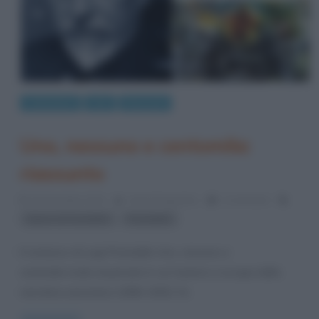
Letteratura
Libri
Riassunti
Uno, nessuno e centomila:
riassunto
20 Dicembre 2013
Anna D'Agostino
1 Comment
,
Opere di Pirandello
Pirandello
Il romanzo di Luigi Pirandello Uno, nessuno e
centomila risale al periodo in cui l’autore si occupa della
narrativa umoristica (1904-1915). Fa