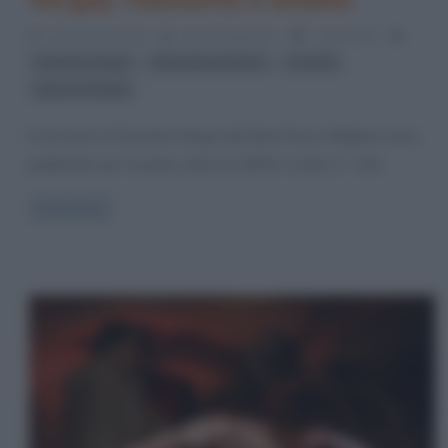
11 Dicembre 2013
Anna D'Agostino
1 Comment
,
,
,
Giovanni Verga
letteratura italiana
novelle
opere di Verga
Il racconto di Giovanni Verga dal titolo Rosso Malpelo viene
pubblicato per la prima volta nel 1878 e riunito in “Vita
Read more