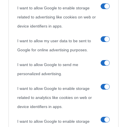
I want to allow Google to enable storage
Cultura è un blog del sito Biografieonline © 2012-2025 •
Nota:
related to advertising like cookies on web or
come Affiliato Amazon il sito ricava commissioni sugli acquisti
device identifiers in apps.
idonei.
I want to allow my user data to be sent to
Google for online advertising purposes.
I want to allow Google to send me
personalized advertising.
«
La cultura è un ornamento nella buona sorte ma un rifugio
I want to allow Google to enable storage
nell'avversa.
» (Aristotele -
Frasi sulla cultura
)
related to analytics like cookies on web or
device identifiers in apps.
Biografie
Approfondisci
Servizi
I want to allow Google to enable storage