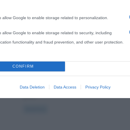
o allow Google to enable storage related to personalization.
Letteratura
Libri
Riassunti
ti:
o allow Google to enable storage related to security, including
L’immortalità, romanzo di
cation functionality and fraud prevention, and other user protection.
Milan Kundera (riassunto)
ents
20 Maggio 2016
Stefano Moraschini
0 Comments
,
,
,
CONFIRM
amore
immortalità
Kundera
romanzi
rse
Uno dei libri più significativi scritti da Milan Kundera è
a
Data Deletion
Data Access
Privacy Policy
“L’immortalità“. Il romanzo non si può inquadrare in un
genere
Read more