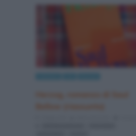
Letteratura
Libri
Riassunti
Herzog, romanzo di Saul
Bellow (riassunto)
7 Maggio 2016
Stefano Moraschini
0 Comme
,
,
letteratura americana
Premi Nobel
,
premi pulitzer
romanzi