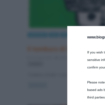
Letteratura
Libri
Riassunti
www.biogra
Il tamburo di latta, libro 
If you wish 
20 Giugno 2016
Stefano Moraschini
0 Comm
sensitive in
romanzi
confirm your
“Il tamburo di latta” è uno dei romanzi più importa
Please note
Read more
based ads b
third parties