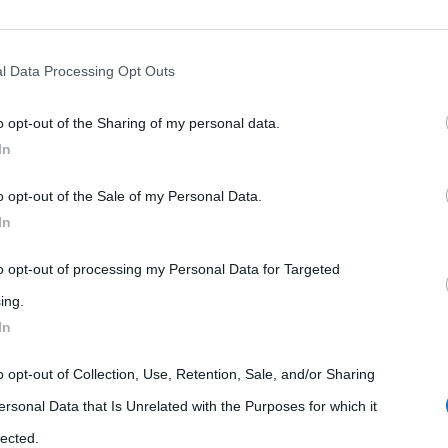
rately opt-out of the further disclosure of your personal information by
he IAB’s list of downstream participants.
l Data Processing Opt Outs
o opt-out of the Sharing of my personal data.
tion may also be disclosed by us to third parties on the IAB’s List of 
In
 that may further disclose it to other third parties.
o opt-out of the Sale of my Personal Data.
 that this website/app uses one or more Google services and may gath
In
including but not limited to your visit or usage behaviour. You may click 
Letteratura
Libri
Riassunti
 to Google and its third-party tags to use your data for below specifi
to opt-out of processing my Personal Data for Targeted
ogle consent section.
ing.
Cavalleria rusticana, novella
In
nzo
di Verga (riassunto)
o opt-out of Collection, Use, Retention, Sale, and/or Sharing
5 Giugno 2016
Stefano Moraschini
2 Comments
ersonal Data that Is Unrelated with the Purposes for which it
nts
,
,
,
Cavalleria Rusticana
gelosia
Giovanni Verga
lected.