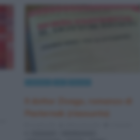
Letteratura
Libri
Riassunti
Il dottor Zivago, romanzo di
Pasternak (riassunto)
nts
30 Aprile 2016
Stefano Moraschini
1 Comment
,
,
comunismo
letteratura russa