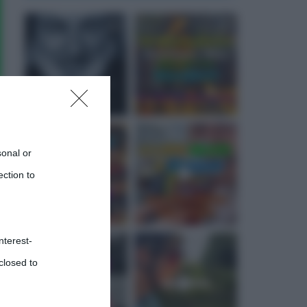
sonal or
ection to
nterest-
closed to