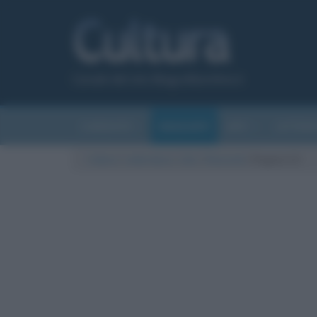
Canale del sito Biografieonline.it
CURIOSITÀ
RIASSUNTI
ARTI
LETTER
Cultura
/
Letteratura
/
Libri
/
Riassunti
/
Pagina 13