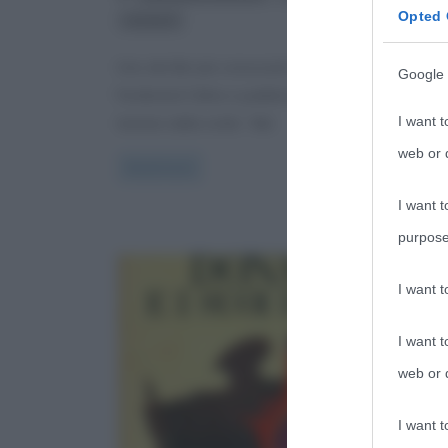
Opted 
romanzi
Uno dei libri più conosciuti dello scrittore Louis-
Google 
Ferdinand Céline e pubblicato nel 1932 è “Viaggio 
I want t
termine della notte“. Nel
web or d
Read more
I want t
purpose
I want 
I want t
web or d
I want t