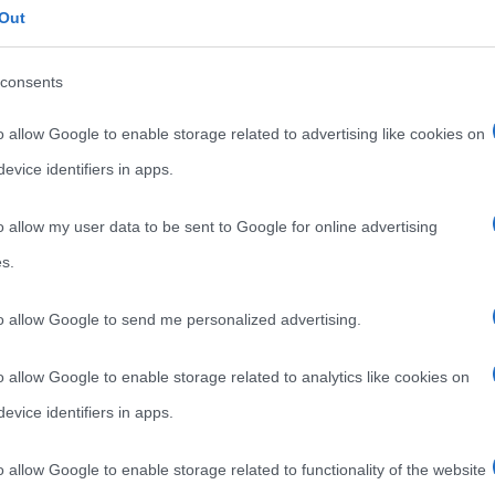
,
,
,
novelle
opere di Verga
Turiddu
verismo
Out
Uno dei testi più significativi scritto da Giovanni Verga
consents
è “Cavalleria rusticana“, appartenente alla prima
al
raccolta di novelle intitolata “Vita
o allow Google to enable storage related to advertising like cookies on
Read more
evice identifiers in apps.
o allow my user data to be sent to Google for online advertising
s.
to allow Google to send me personalized advertising.
o allow Google to enable storage related to analytics like cookies on
evice identifiers in apps.
o allow Google to enable storage related to functionality of the website