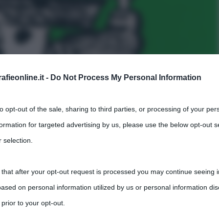
fieonline.it -
Do Not Process My Personal Information
di Günter Grass (riassunto)
to opt-out of the sale, sharing to third parties, or processing of your per
,
,
,
ents
Germania
Günter Grass
letteratura tedesca
formation for targeted advertising by us, please use the below opt-out s
 selection.
nti scritto da Günter Grass. L’opera è stata pubblicata nel 1959
 that after your opt-out request is processed you may continue seeing i
ased on personal information utilized by us or personal information dis
 prior to your opt-out.