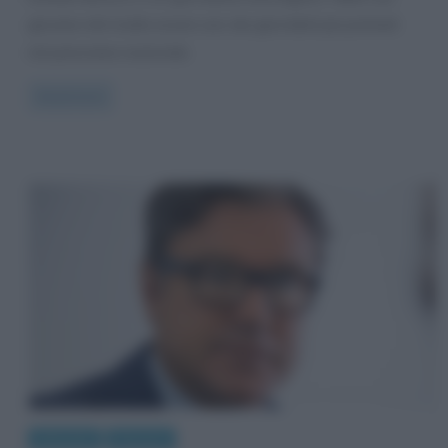
giovane età risulta essere uno dei giornalisti più premiati
nel panorama nazionale.
Read more
Interviste
Persone