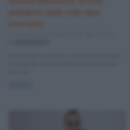
Simona Bianchera, artista
poliedrica dalle mille idee:
intervista
15 Febbraio 2024
Stefano Moraschini
0 Comments
Simona Bianchera
Simona Bianchera è un’artista e scrittrice italiana originaria
di Chiavari (GE). Sul sito principale pubblichiamo da diversi
anni la sua
Read more