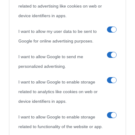
related to advertising like cookies on web or
come Affiliato Amazon il sito ricava commissioni sugli acquisti
device identifiers in apps.
idonei.
I want to allow my user data to be sent to
Google for online advertising purposes.
I want to allow Google to send me
personalized advertising.
«
La cultura è un ornamento nella buona sorte ma un rifugio
I want to allow Google to enable storage
nell'avversa.
» (Aristotele -
Frasi sulla cultura
)
related to analytics like cookies on web or
device identifiers in apps.
Biografie
Approfondisci
Servizi
I want to allow Google to enable storage
Biografie di
Ricorrenze
Mappa del sito
related to functionality of the website or app.