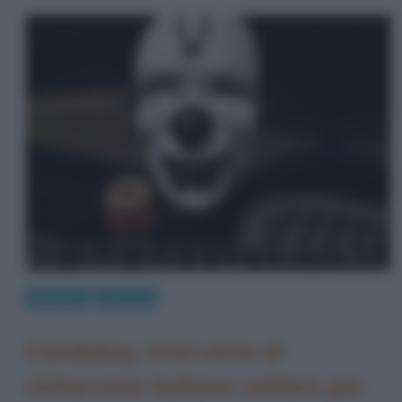
Interviste
Persone
Candyboy, intervista al
chitarrista italiano celebre per