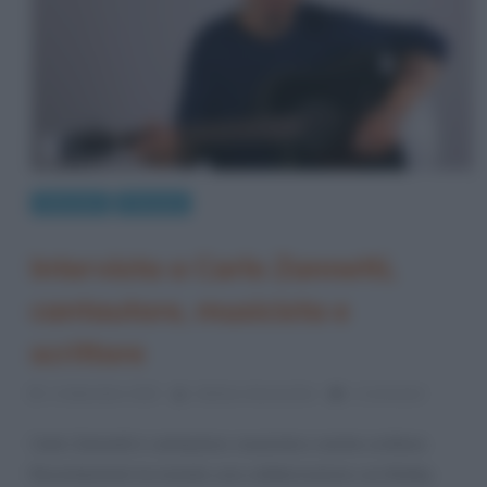
Interviste
Persone
Intervista a Carlo Zannetti,
cantautore, musicista e
scrittore
1 Settembre 2023
Stefano Moraschini
1 Comment
Carlo Zannetti è cantautore, musicista e anche scrittore.
Recentemente ha iniziato una collaborazione con Bobby