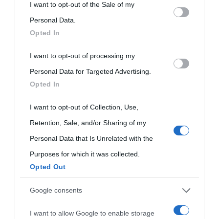
This information may also be disclosed by us to third parties
I want to opt-out of the Sale of my
on the IAB’s List of Downstream Participants that may further
Personal Data.
Opted In
disclose it to other third parties.
I want to opt-out of processing my
Please note that this website/app uses one or more Google
Personal Data for Targeted Advertising.
services and may gather and store information including but
Opted In
not limited to your visit or usage behaviour. You may click to
grant or deny consent to Google and its third-party tags to
I want to opt-out of Collection, Use,
use your data for below specified purposes in below Google
Retention, Sale, and/or Sharing of my
consent section.
Personal Data that Is Unrelated with the
Purposes for which it was collected.
Opted Out
Cultura
Google consents
I want to allow Google to enable storage
Cultura è un blog del sito Biografieonline © 2012-2025 •
Nota: