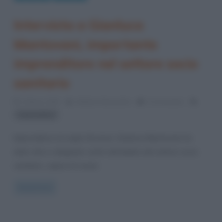
Intervista a Gianluca
Mantovani, importante
imprenditore nel settore socio
sanitario
2 Marzo 2020
Stefano Moraschini
0 Comments
imprenditori
Imprenditore di origini ferraresi, Gianluca Mantovani ha
dato vita e sviluppato centri nell’ambito del settore socio
sanitario, capaci di creare
Read more