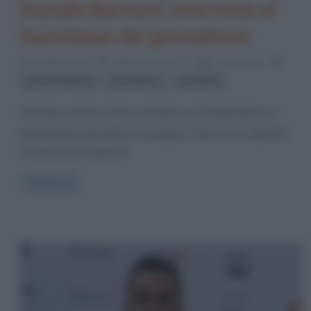
Daniele Bartocci: intervista al
fuoriclasse del giornalismo
1 Ottobre 2020
Stefano Moraschini
0 Comments
,
,
Daniele Bartocci
giornalismo
giornalisti
Un’estate di festa a Forte dei Marmi per Daniele Bartocci,
pluripremiato giornalista marchigiano. Dopo aver registrato
un importante triplete di
Read more