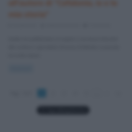
all’autore di “Cefalonia, io e la
mia storia”
15 Aprile 2017
Stefano Moraschini
0 Comments
Quella che pubblichiamo di seguito è una breve intervista
allo scrittore e giornalista Vincenzo Di Michele. In passato
ha scritto diversi
Read more
Pag. 1 di 9
1
2
3
4
5
...
»
»|