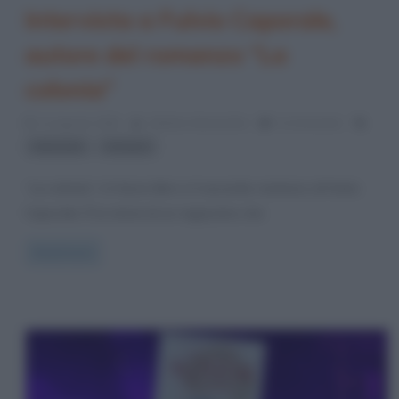
Intervista a Fulvio Caporale,
autore del romanzo “La
colonia”
11 Agosto 2025
Stefano Moraschini
0 Comments
,
intervista
romanzi
“La colonia” è il terzo libro e il secondo romanzo di Fulvio
Caporale. È la storia di un ragazzino che
Read more