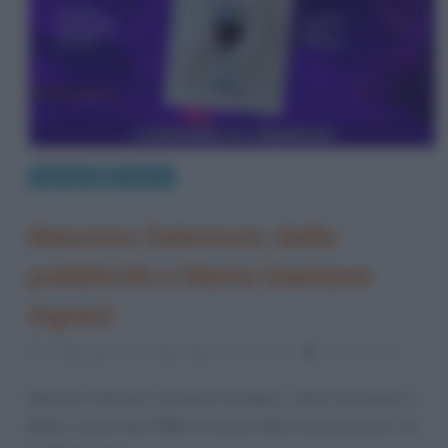
Interviste
Persone
Massimo Salomoni: dalla
pubblicità a Maria Gaetana
Agnesi
5 Settembre 2024
Stefano Moraschini
0 Comments
Massimo Salomoni, brianzolo d’origine e attivo da sempre a
Milano, lavora dal 1988 nel mondo della comunicazione. Ha