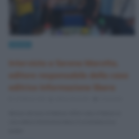
Interviste
Intervista a Serena Marotta,
editore responsabile della casa
editrice Informazione libera
10 Febbraio 2018
Stefano Moraschini
0 Comments
All’inizio del mese di febbraio 2018 è nata a Palermo la
casa editrice Informazione libera. È un’iniziativa di un
gruppo