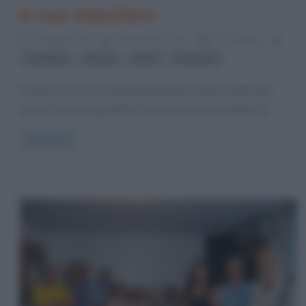
le sue maschere
22 Maggio 2019
Stefano Moraschini
0 Comments
,
,
,
Candyboy
chitarra
horror
maschere
In Italia non è noto al grande pubblico quanto negli USA.
Ha una tecnica sopraffina e una produzione artistica di
Read more