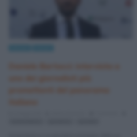
Interviste
Persone
Daniele Bartocci: intervista a
uno dei giornalisti più
promettenti del panorama
italiano
22 Maggio 2020
Stefano Moraschini
0 Comments
,
,
Daniele Bartocci
giornalismo
giornalisti
Daniele Bartocci è un giornalista marchigiano. Nella sua