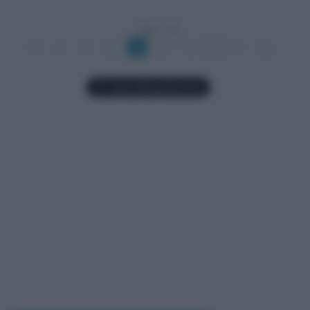
Pag. 3 di
9
«
1
2
3
4
5
...
»
»|