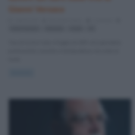
Gianni Versace
1 Agosto 2013
Alessandro Galano
1 Comment
,
,
,
Gianni Versace
intervista
moda
Tv
Tony di Corcia è nato a Foggia nel 1975, ed è giornalista
professionista. Laureato in Giurisprudenza. Ha scritto di
moda
Read more