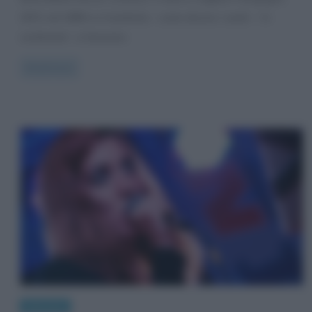
1972; nel 1989 si è trasferita – come dicono i sardi – “in
continente”, a Genzano
Read more
Interviste