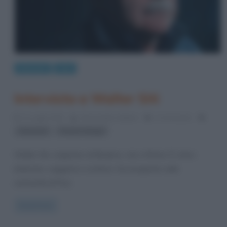
Interviste
Libri
Intervista a Walter Siti
31 Luglio 2013
Alessandro Galano
3 Comments
,
intervista
Premio Strega
Walter Siti, originario di Modena, vive a Roma. È critico
letterario, saggista e scrittore. Ha insegnato nelle
università di Pisa,
Read more