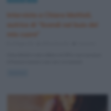
Interviste
Libri
Intervista a Chiara Mattioli,
autrice di “Scendi nel buio del
mio cuore”
20 Maggio 2015
Stefano Moraschini
0 Comments
Chiara Mattioli è nata a Milano nel 1974 e vive in provincia
di Piacenza assieme a due cani e un musicista.
Read more