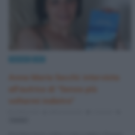
Interviste
Libri
Anna Maria Secchi: intervista
all’autrice di “Senza più
voltarmi indietro”
8 Ottobre 2014
Stefano Moraschini
1 Comment
romanzi
Anna Maria Secchi, scrittrice, è nata a Cagliari il 18 giugno