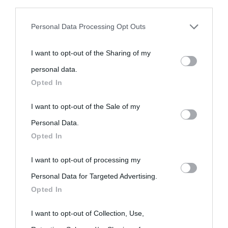
third parties prior to your opt-out.
Personal Data Processing Opt Outs
You may separately opt-out of the further disclosure of your
I want to opt-out of the Sharing of my
personal information by third parties on the IAB’s list of
personal data.
downstream participants.
Opted In
This information may also be disclosed by us to third parties
I want to opt-out of the Sale of my
on the IAB’s List of Downstream Participants that may further
Personal Data.
Opted In
disclose it to other third parties.
I want to opt-out of processing my
Please note that this website/app uses one or more Google
Personal Data for Targeted Advertising.
services and may gather and store information including but
Opted In
not limited to your visit or usage behaviour. You may click to
grant or deny consent to Google and its third-party tags to
I want to opt-out of Collection, Use,
use your data for below specified purposes in below Google