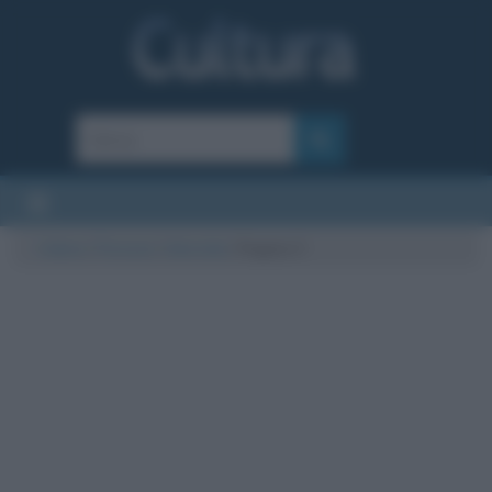
Cultura
/
Persone
/
Interviste
/
Pagina 3