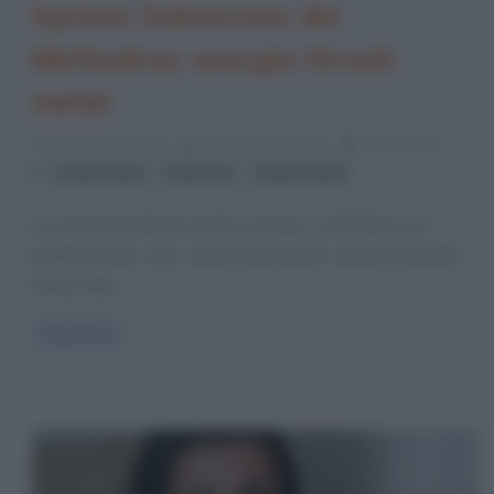
System Subversion dei
Methedras: energia thrash
metal
25 Novembre 2014
Stefano Moraschini
0 Comments
,
,
heavy metal
intervista
thrash metal
La scena musicale ha nicchie ovunque. La fantasia e la
qualità italiane sono capaci di pervadere ognuna di queste
nicchie. Non
Read more