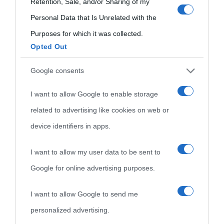
Retention, Sale, and/or Sharing of my
consent section.
Personal Data that Is Unrelated with the
Purposes for which it was collected.
Opted Out
Cultura
Google consents
I want to allow Google to enable storage
Cultura è un blog del sito Biografieonline © 2012-2025 •
Nota:
related to advertising like cookies on web or
come Affiliato Amazon il sito ricava commissioni sugli acquisti
device identifiers in apps.
idonei.
I want to allow my user data to be sent to
Google for online advertising purposes.
I want to allow Google to send me
personalized advertising.
«
La cultura è un ornamento nella buona sorte ma un rifugio