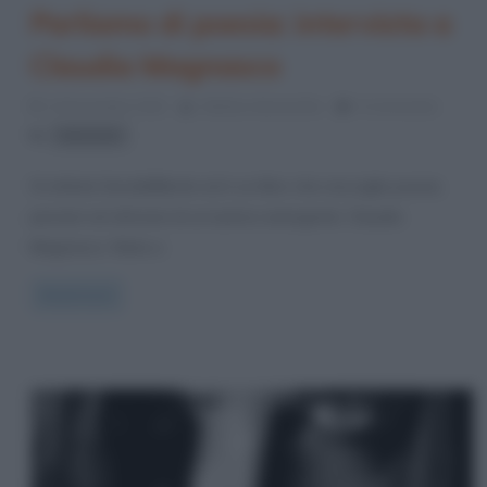
Parliamo di poesia: intervista a
Claudia Magnasco
14 Novembre 2013
Stefano Moraschini
0 Comments
intervista
Si intitola SensibilMente ed è un libro che raccoglie poesie,
pensieri ed aforismi di un’autrice emergente: Claudia
Magnasco. Nata a
Read more