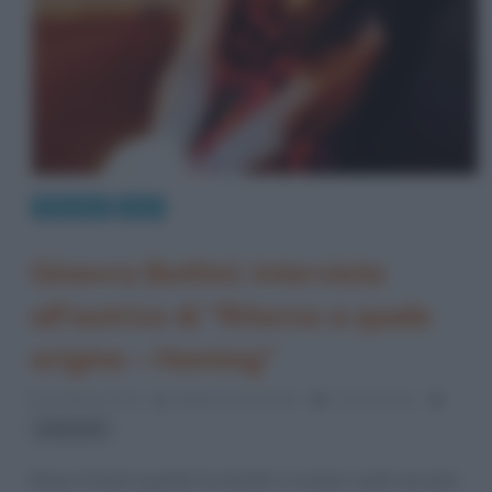
Interviste
Libri
Ginevra Bottini: intervista
all’autrice di “Ritorno a quale
origine – Homing”
20 Marzo 2015
Stefano Moraschini
0 Comments
intervista
Aveva 19 anni quando ha iniziato a scrivere i primi racconti,