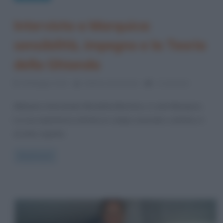
Intervista a Marquica:
sensibilità, impegno e la Teoria
della Ghianda
28 Maggio 2014
Stefano Moraschini
1 Comment
Abbiamo intervistato Nicoletta Marchica, in arte Marquica.
La sua esperienza artistica in campo musicale e artistico è
di tutto rispetto
Read more