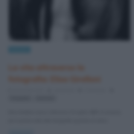
Interviste
La vita attraverso la
fotografia: Elisa Girelloni
6 Novembre 2013
Laura Bondi
3 Comments
,
fotografia
intervista
Elisa Girelloni nasce a Brescia il 15 aprile 1983. Si avvicina
per la prima volta alla fotografia quando un amico
Read more