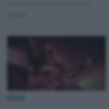
ma fino ad oggi le era sempre mancato il coraggio di
Read more
Interviste