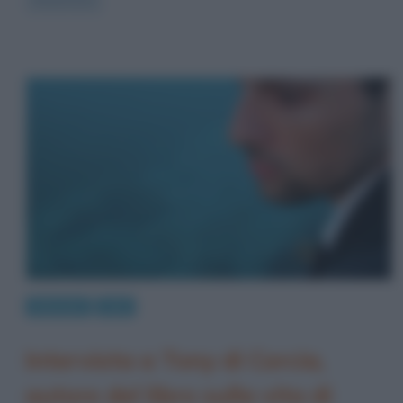
Interviste
Libri
Intervista a Tony di Corcia,
autore del libro sulla vita di