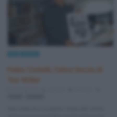
Arte
Interviste
Fabio Civitelli, l’altra faccia di
Tex Willer
10 Dicembre 2013
Laura Bondi
0 Comments
,
fumetti
fumettisti
Fabio Civitelli nasce a Lucignano il 9 aprile 1955. Durante
l’ultimo anno di Liceo Scientifico, nel 1974, ottiene il primo