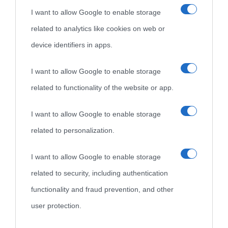
I want to allow Google to enable storage
nell'avversa.
» (Aristotele -
Frasi sulla cultura
)
related to analytics like cookies on web or
device identifiers in apps.
Biografie
Approfondisci
Servizi
I want to allow Google to enable storage
Biografie di
Ricorrenze
Mappa del sito
related to functionality of the website or app.
oggi
Onomastico
Privacy policy
I want to allow Google to enable storage
related to personalization.
Biografie più
Che giorno era?
Cookie policy
visitate
I want to allow Google to enable storage
Film biografici
Pubblicità
related to security, including authentication
Indice dei nomi
Aforismi
Contatti
functionality and fraud prevention, and other
Categorie
user protection.
Temi