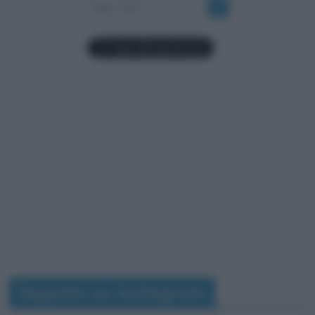
Pag. 2 di 2
«
1
2
Seguimi su Instagram