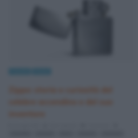
Curiosità
Design
Zippo: storia e curiosità del
celebre accendino e del suo
inventore
28 Luglio 2020
Fulvio Caporale
0 Comments
,
,
,
,
accendini
Aziende
fuoco
inventori
invenzioni