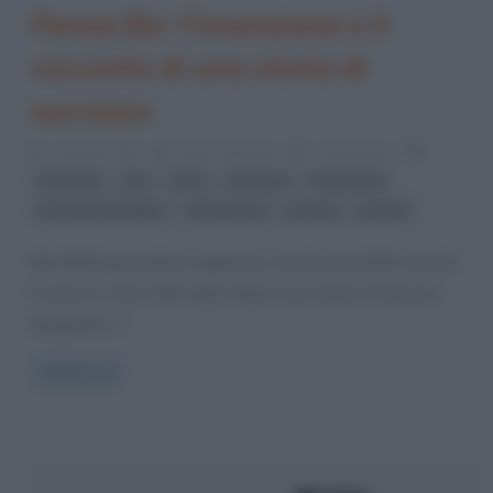
Penna Bic: l’invenzione e il
racconto di una storia di
successo
1 Agosto 2020
Fulvio Caporale
2 Comments
,
,
,
,
,
Aziende
bic
biro
inventori
invenzioni
,
,
,
László József Bíró
Marcel Bich
penna
penne
Nel 1938 il giornalista ungherese László József Bíró inventò
la penna a sfera. Bíró ebbe l’idea osservando l’inchiostro
tipografico, il
Read more