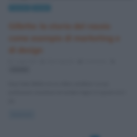
Curiosità
Design
Gillette: la storia del rasoio
come esempio di marketing e
di design
2 Luglio 2020
Fulvio Caporale
0 Comments
Aziende
King Camp Gillette era un ottimo venditore. La sua
professione consisteva nel vendere tappi e in questo era il
più
Read more