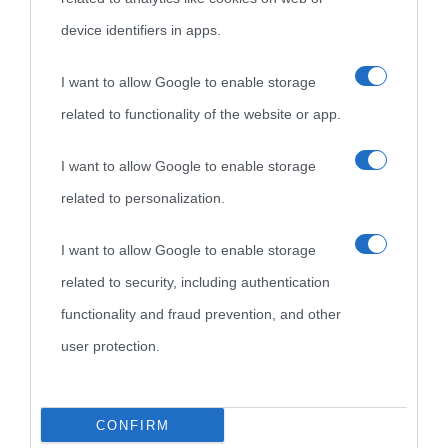
device identifiers in apps.
Biografie
Approfondisci
Servizi
I want to allow Google to enable storage
Biografie di
Ricorrenze
Mappa del sito
related to functionality of the website or app.
oggi
Onomastico
Privacy policy
I want to allow Google to enable storage
related to personalization.
Biografie più
Che giorno era?
Cookie policy
visitate
I want to allow Google to enable storage
Film biografici
Pubblicità
related to security, including authentication
Indice dei nomi
Aforismi
Contatti
functionality and fraud prevention, and other
Categorie
user protection.
Temi
CONFIRM