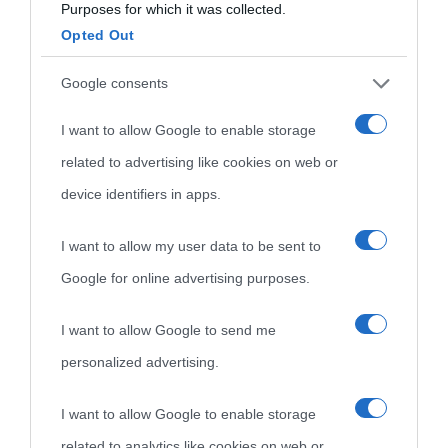
Purposes for which it was collected.
Opted Out
Cultura
Google consents
I want to allow Google to enable storage
Cultura è un blog del sito Biografieonline © 2012-2025 •
Nota:
related to advertising like cookies on web or
come Affiliato Amazon il sito ricava commissioni sugli acquisti
device identifiers in apps.
idonei.
I want to allow my user data to be sent to
Google for online advertising purposes.
I want to allow Google to send me
personalized advertising.
«
La cultura è un ornamento nella buona sorte ma un rifugio
I want to allow Google to enable storage
nell'avversa.
» (Aristotele -
Frasi sulla cultura
)
related to analytics like cookies on web or