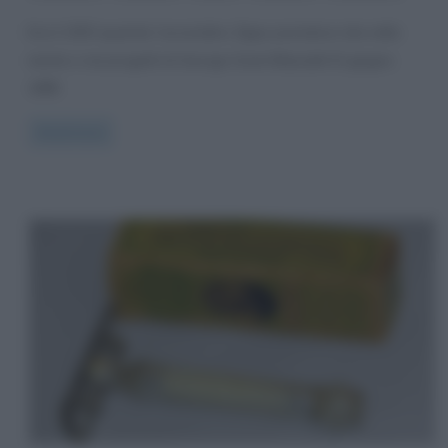
Era il 1933 quando l’accendino Zippo prendeva vita nella
mente e nei progetti di George Grant Blaisdell (5 giugno
1895
Read more