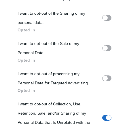
You may separately opt-out of the further disclosure of your
I want to opt-out of the Sharing of my
personal information by third parties on the IAB’s list of
personal data.
downstream participants.
Opted In
This information may also be disclosed by us to third parties
I want to opt-out of the Sale of my
on the IAB’s List of Downstream Participants that may further
Personal Data.
Opted In
disclose it to other third parties.
I want to opt-out of processing my
Please note that this website/app uses one or more Google
Personal Data for Targeted Advertising.
services and may gather and store information including but
Opted In
not limited to your visit or usage behaviour. You may click to
grant or deny consent to Google and its third-party tags to
I want to opt-out of Collection, Use,
use your data for below specified purposes in below Google
Retention, Sale, and/or Sharing of my
consent section.
Personal Data that Is Unrelated with the