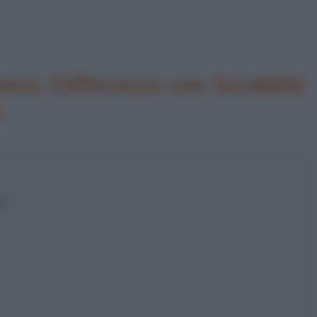
ioco. Differenze con Scrabble
.
la