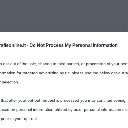
fieonline.it -
Do Not Process My Personal Information
 gioco di parole in scatola
to opt-out of the sale, sharing to third parties, or processing of your per
pprezzati e diffusi, e non solo tra i giovani. Tra i più
formation for targeted advertising by us, please use the below opt-out s
i
, il
Risiko
e lo
Scarabeo
. Quest’ultimo, forse di
 selection.
con l’ausilio di un tabellone a scacchiera sul quale i
 that after your opt-out request is processed you may continue seeing i
ole di senso compiuto mettendo insieme le lettere
ased on personal information utilized by us or personal information dis
 prior to your opt-out.