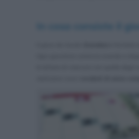
In cosa consiste il gi
Il gioco da tavolo
Scarabeo
è formato d
Ogni giocatore comincia avendo a disposi
le lettere di ciascuno con quelle degli
realizzare nuovi
vocaboli di senso com