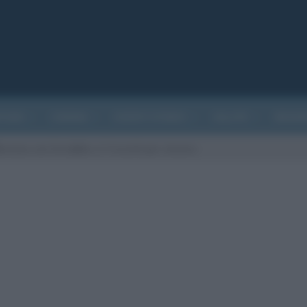
ATURA
CINEMA
EVENTI STORICI
SALUTE
BIOGR
ferenze con Scrabble e 3 trucchi per vincere.