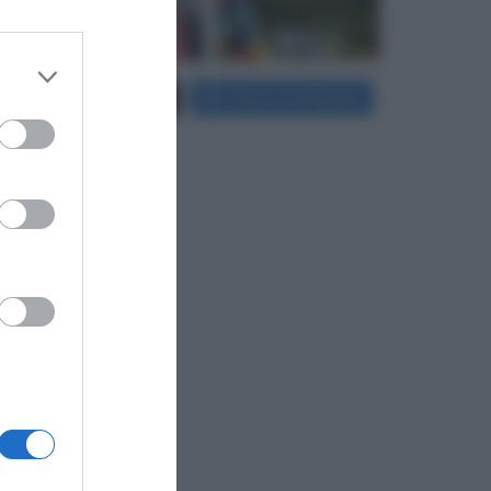
 third
Carica più foto...
Segui su Instagram
Downstream
er and store
to grant or
ed purposes