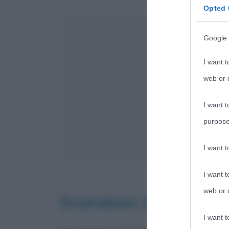
Opted 
Google 
I want t
web or d
I want t
purpose
I want 
I want t
web or d
Scarabeo: le origini
I want t