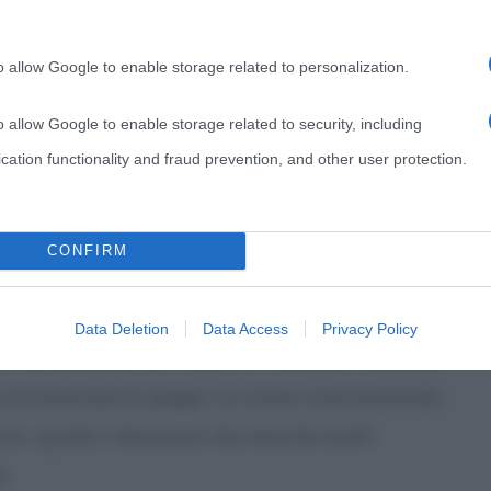
938, grazie ad un appassionato di questo genere di
ts
. Ma bisogna aspettare il 1948 per trovare la
o allow Google to enable storage related to personalization.
 grazie a
James Brunot
, che iniziò a produrre lo
o allow Google to enable storage related to security, including
cation functionality and fraud prevention, and other user protection.
 a decollare, e la licenza del gioco fu ceduta in
La “paternità” italiana si attribuisce ad
Aldo
CONFIRM
nta.
ditrice Giochi. In America esisteva un gioco simile,
Data Deletion
Data Access
Privacy Policy
un contenzioso tra Pasetti e i fondatori del gioco
 connazionale di plagio. La causa internazionale
to i giudici rilevarono che, benché simili
i.