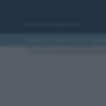
Canale del sito Biografieonline.it
CURIOSITÀ
RIASSUNTI
ARTI
LETTER
Cultura
/
Curiosità
/
Scarabeo: storia del gioco. Dif