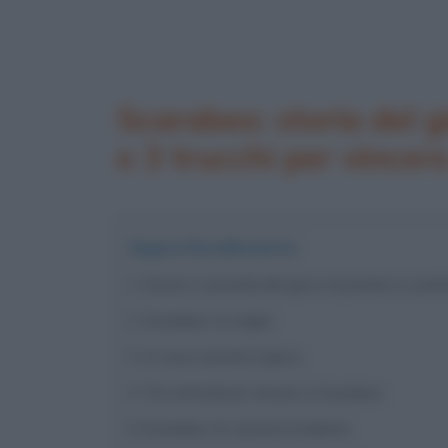
Scarabeo: storia del g
e 3 trucchi per vincere
Approfondimento
Storia e curiosità del gioco di parole in scato
Scarabeo: le origini
In cosa consiste il gioco
Tre metodi per vincere a Scarabeo
Scarabeo: le versioni moderne