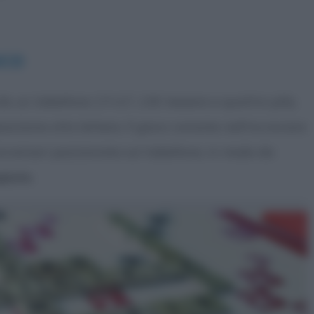
oco
a un tabellone 17×17, 130 tessere e quattro jolly.
zione otto lettere. Il gioco consiste nell’incrociare
 avversari posizionate sul tabellone, in modo da
piuto
.