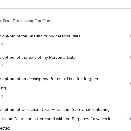
rately opt-out of the further disclosure of your personal information by
he IAB’s list of downstream participants.
l Data Processing Opt Outs
o opt-out of the Sharing of my personal data.
tion may also be disclosed by us to third parties on the IAB’s List of 
In
 that may further disclose it to other third parties.
o opt-out of the Sale of my Personal Data.
 that this website/app uses one or more Google services and may gath
In
including but not limited to your visit or usage behaviour. You may click 
 to Google and its third-party tags to use your data for below specifi
to opt-out of processing my Personal Data for Targeted
ogle consent section.
ing.
In
o opt-out of Collection, Use, Retention, Sale, and/or Sharing
ersonal Data that Is Unrelated with the Purposes for which it
0. Lo slogan: “Piace ai ragazzi, appassiona gli adulti.”
lected.