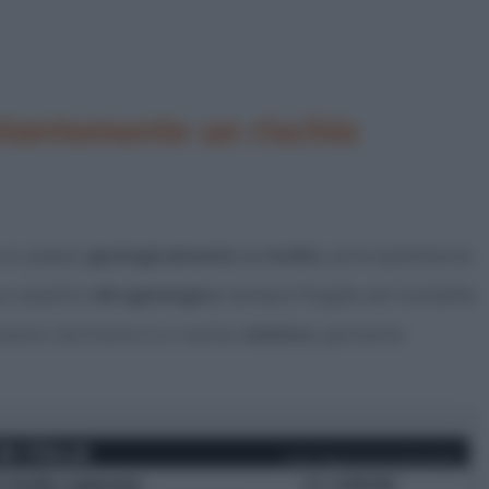
ostantemente un rischio
a un paese
geologicamente a rischio
, principalmente
suo assetto
idrogeologico
sempre fragile ed instabile;
stro territorio è a rischio
sismico
, pertanto