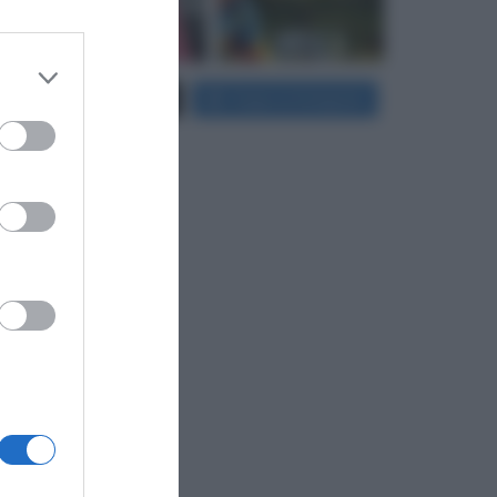
 third
Carica più foto...
Segui su Instagram
Downstream
er and store
to grant or
ed purposes