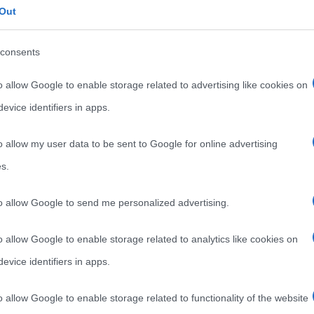
Out
teatro di scontro tra la placca africana e quella
iù il nostro territorio soggetto a fenomeni sismici.
consents
erciò in un contesto molto dinamico dal punto di vista
o allow Google to enable storage related to advertising like cookies on
che si manifestano sotto forma di devastanti
evice identifiers in apps.
o allow my user data to be sent to Google for online advertising
idrogeologico
, uno dei rischi principali che ci
s.
draulico
; con tale termine si fa riferimento ai rischi,
orici estremi che inducono a tipologie di dissesto tra
to allow Google to send me personalized advertising.
 frane ed esondazioni.
o allow Google to enable storage related to analytics like cookies on
evice identifiers in apps.
o allow Google to enable storage related to functionality of the website