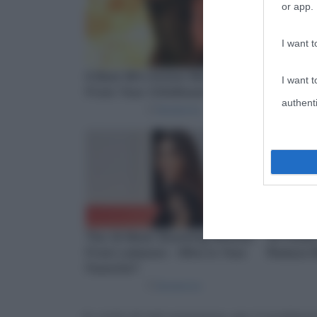
or app.
I want t
I want t
authenti
In virtù di tali premesse, per il problem