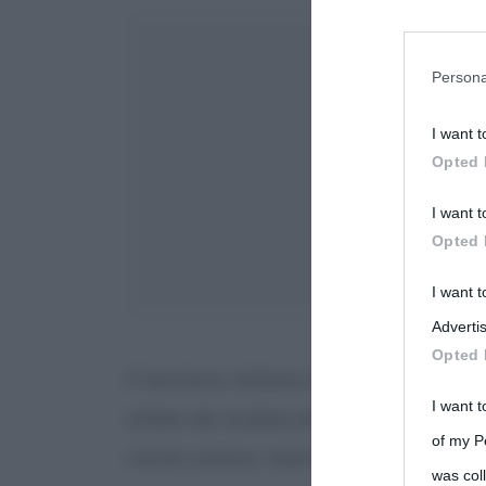
You may sepa
parties on t
Persona
I want t
This informa
Opted 
Participants
I want t
Please note
Opted 
information 
deny consent
I want 
in below Go
Advertis
Opted 
Il territorio italiano è attraversato da
I want t
stilato da studiosi di sismologia ben i
of my P
rischio sismico, mentre ben sei milioni 
was col