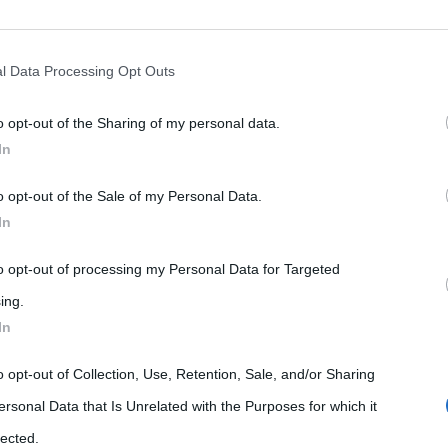
rately opt-out of the further disclosure of your personal information by
he IAB’s list of downstream participants.
l Data Processing Opt Outs
o opt-out of the Sharing of my personal data.
tion may also be disclosed by us to third parties on the IAB’s List of 
In
 that may further disclose it to other third parties.
o opt-out of the Sale of my Personal Data.
 that this website/app uses one or more Google services and may gath
In
including but not limited to your visit or usage behaviour. You may click 
 to Google and its third-party tags to use your data for below specifi
to opt-out of processing my Personal Data for Targeted
ogle consent section.
ing.
In
 diverse faglie attive e secondo un recente rapporto
o opt-out of Collection, Use, Retention, Sale, and/or Sharing
l 36% della popolazione italiana vive in zone a
ersonal Data that Is Unrelated with the Purposes for which it
italiani vivono in zone ad alto rischio idrogeologico.
lected.