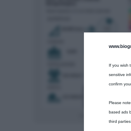
www.biogra
If you wish 
sensitive in
confirm your
Please note
based ads b
rischio idrogeologic
L’Italia e il
third parties