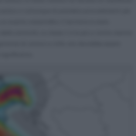
a sismico o comunque di prendere provvedimenti per
 un evento catastrofico. Il territorio è stato
 della sismicità. La classe 1 è la più a rischio mentre
gioranza di comuni e città, non dovrebbe essere
significativo.