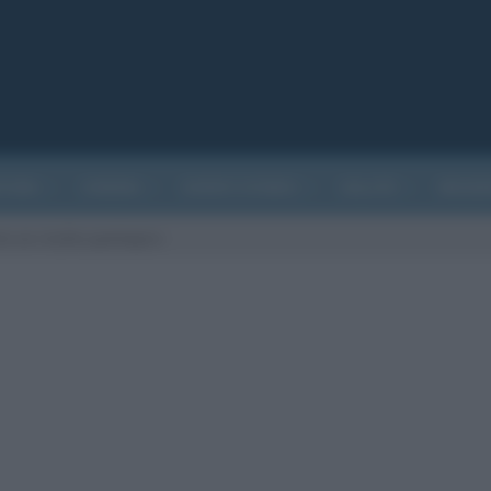
ATURA
CINEMA
EVENTI STORICI
SALUTE
BIOGR
te un rischio geologico