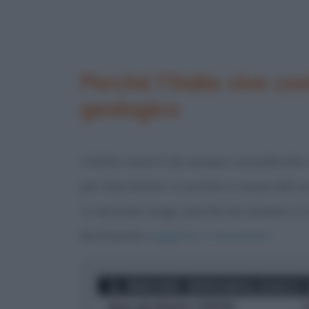
Perché l’Italia vive c
geologico
L’Italia viene è da sempre considerat
per due fattori: in primis a causa del 
in secondo luogo, perché da sempre il no
facilmente
soggetto a terremoti
.