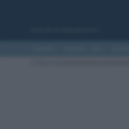
Canale del sito Biografieonline.it
CURIOSITÀ
RIASSUNTI
ARTI
LETTER
Cultura
/
Luoghi
/
Perché l’Italia vive costantemen