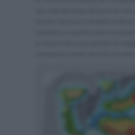
ogni area del paese dal punto di vist
limitare i danni se si dovesse verificare
classificato in quattro classi a seconda
la classe 4, dove sono presenti la mag
sottoposta a scosse telluriche di livello 