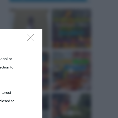
sonal or
ection to
nterest-
closed to