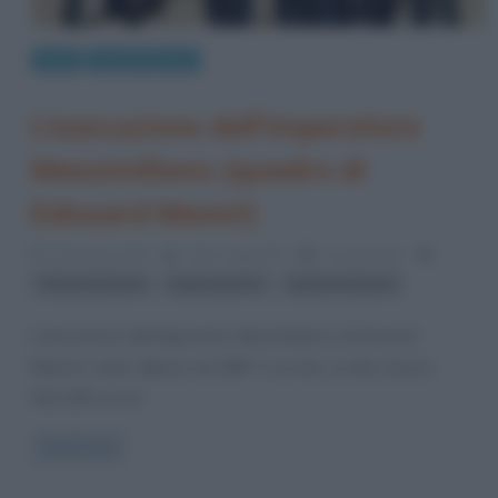
Arte
Quadri famosi
L’esecuzione dell’imperatore
Massimiliano (quadro di
Edouard Manet)
6 Gennaio 2013
Fulvio Caporale
0 Comments
,
,
Edouard Manet
Napoleone III
quadri di Manet
L’esecuzione dell’imperatore Massimiliano di Edouard
Manet è stato dipinto nel 1867, è un olio su tela, misura
252×305 cm ed
Read more