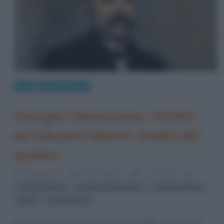
Arte
Quadri famosi
Georges Clemenceau, ritratto
da Edouard Manet: analisi del
quadro
3 Maggio 2017
Fulvio Caporale
0 Comments
,
,
,
Edouard Manet
Georges Clemenceau
quadri di Manet
,
ritratti
ritratti famosi