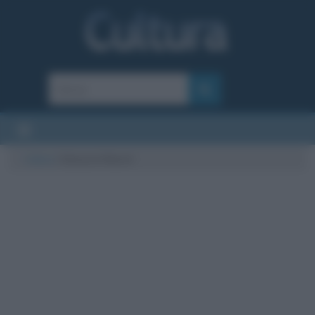
Cultura
/
Edouard Manet