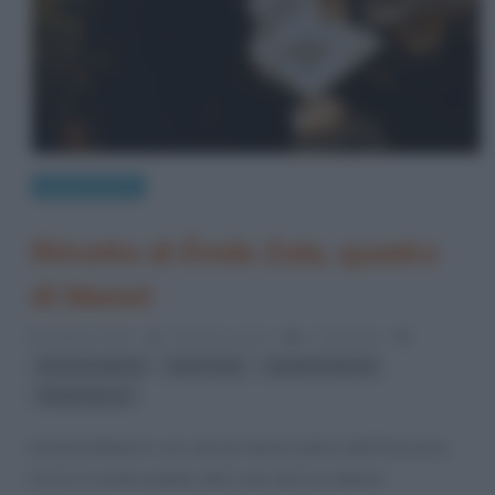
Quadri famosi
Ritratto di Émile Zola, quadro
di Manet
8 Marzo 2017
Cristiana Lenoci
1 Comment
,
,
,
Edouard Manet
Emile Zola
quadri di Manet
ritratti famosi
Edouard Manet è uno dei più famosi pittori dell’Ottocento.
Di lui si è molto parlato. Non solo del suo talento