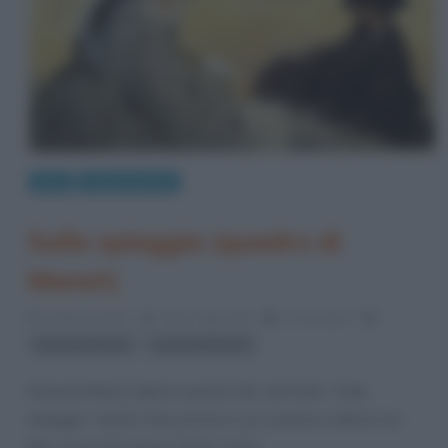
Arte
Quadri famosi
Sulla spiaggia (quadro di
Manet)
24 Marzo 2015
Fulvio Caporale
1 Comment
,
Edouard Manet
quadri di Manet
Edouard Manet dipinse questa tela, dal titolo “Sulla
spiaggia” mentre trascorreva le sue vacanze a Berck-sur-
Mer, un piccolo paese situato vicino