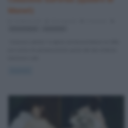
Manet)
11 Febbraio 2015
Fulvio Caporale
4 Comments
,
Edouard Manet
nudi artistici
“Colazione sull’erba” fu dipinto da Edouard Manet nel 1863,
poco prima che gli impressionisti, grazie alle idee di Monet,
balzassero sulla
Read more