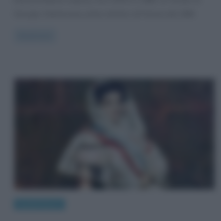
Edouard Manet realizza, fra il 1879 e il 1880, un ritratto di
Georges Clemenceau, primo ministro di Francia dal 1906
Read more
Quadri famosi