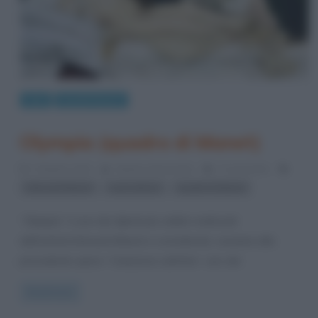
Arte
Quadri famosi
Olympia (quadro di Manet)
3 Ottobre 2014
Stefano Moraschini
3 Comments
,
,
Edouard Manet
nudi artistici
quadri di Manet
“Olympia” è uno dei dipinti più celebri realizzati
dall’artista Edouard Manet e considerato, assieme alla
precedente opera “Colazione sull’erba”, uno dei
Read more