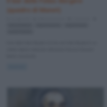
Il bar delle Folies-Bergère
(quadro di Manet)
13 Luglio 2023
Stefano Moraschini
2 Comments
,
,
,
Edouard Manet
impressionismo
impressionisti
quadri di Manet
Il bar delle Folies-Bergère (Le bar aux Folies Bergère) è un
celebre dipinto realizzato dall’artista francese Edouard
Manet, nel periodo
Read more