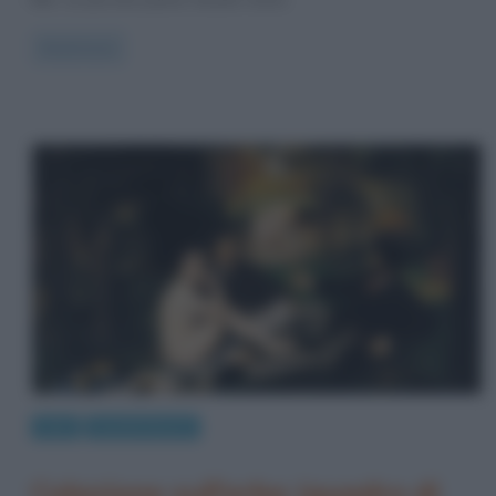
Read more
Arte
Quadri famosi
Colazione sull’erba (quadro di