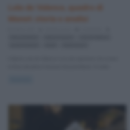
Lola de Valence, quadro di
Manet: storia e analisi
9 Marzo 2017
Cristiana Lenoci
0 Comments
,
,
,
Edouard Manet
impressionismo
Lola de Valence
,
,
quadri di Manet
ritratti
ritratti famosi
Il dipinto Lola de Valence è uno dei capolavori che recano
la firma del pittore francese Edouard Manet. Si tratta
Read more