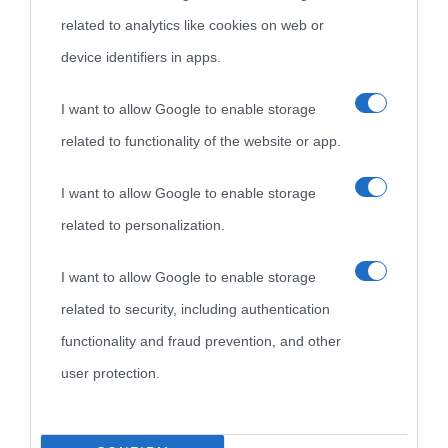
related to analytics like cookies on web or
device identifiers in apps.
Biografie
Approfondisci
Servizi
I want to allow Google to enable storage
related to functionality of the website or app.
Biografie di
Ricorrenze
Mappa del sito
oggi
Onomastico
Privacy policy
I want to allow Google to enable storage
related to personalization.
Biografie più
Che giorno era?
Cookie policy
visitate
I want to allow Google to enable storage
Film biografici
Pubblicità
related to security, including authentication
Indice dei nomi
Aforismi
Contatti
functionality and fraud prevention, and other
Categorie
user protection.
Temi