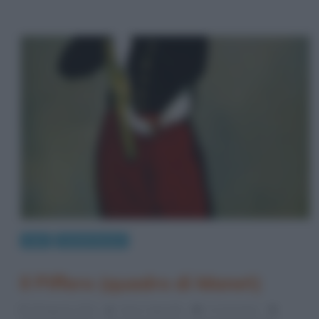
Arte
Quadri famosi
Il Piffero (quadro di Manet)
28 Agosto 2014
Fulvio Caporale
0 Comments