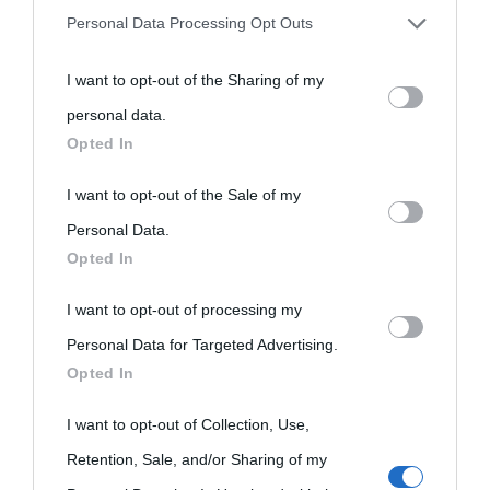
Personal Data Processing Opt Outs
You may separately opt-out of the further disclosure of your
I want to opt-out of the Sharing of my
personal information by third parties on the IAB’s list of
personal data.
downstream participants.
Opted In
This information may also be disclosed by us to third parties
I want to opt-out of the Sale of my
on the IAB’s List of Downstream Participants that may further
Personal Data.
Opted In
disclose it to other third parties.
I want to opt-out of processing my
Please note that this website/app uses one or more Google
Personal Data for Targeted Advertising.
services and may gather and store information including but
Opted In
not limited to your visit or usage behaviour. You may click to
grant or deny consent to Google and its third-party tags to
I want to opt-out of Collection, Use,
use your data for below specified purposes in below Google
Retention, Sale, and/or Sharing of my