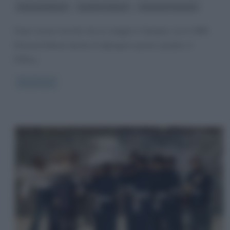
,
,
Edouard Manet
quadri di Manet
strumenti musicali
Dopo essere tornato da un viaggio in Spagna, era il 1865,
Edouard Manet decise di dipingere questo quadro: Il
Piffero,
Read more