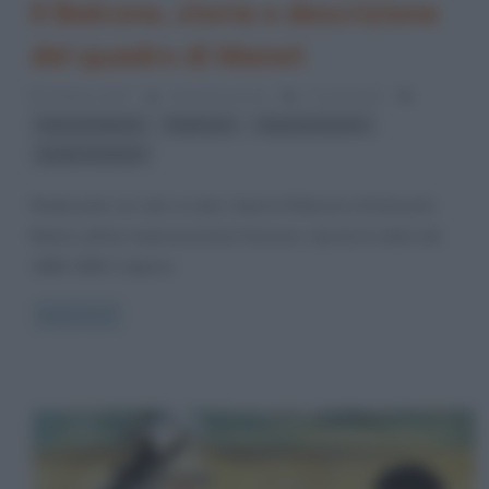
Il Balcone, storia e descrizione
del quadro di Manet
6 Marzo 2017
Cristiana Lenoci
2 Comments
,
,
,
Edouard Manet
Il Balcone
impressionismo
quadri di Manet
Realizzata con olio su tela, l’opera Il Balcone di Edouard
Manet, pittore impressionista francese, riporta la data del
1868-1869. Il dipinto
Read more