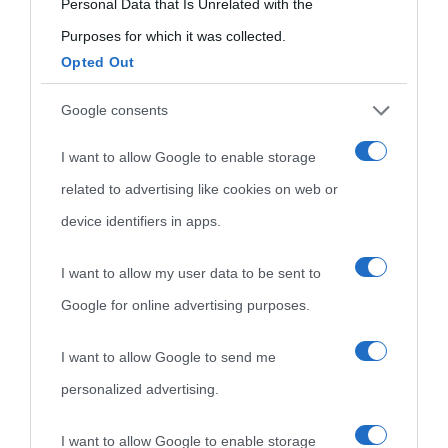
consent section.
Personal Data that Is Unrelated with the
Purposes for which it was collected.
Opted Out
Cultura
Google consents
I want to allow Google to enable storage
Cultura è un blog del sito Biografieonline © 2012-2025 •
Nota:
related to advertising like cookies on web or
come Affiliato Amazon il sito ricava commissioni sugli acquisti
device identifiers in apps.
idonei.
I want to allow my user data to be sent to
Google for online advertising purposes.
I want to allow Google to send me
personalized advertising.
«
La cultura è un ornamento nella buona sorte ma un rifugio
I want to allow Google to enable storage
nell'avversa.
» (Aristotele -
Frasi sulla cultura
)