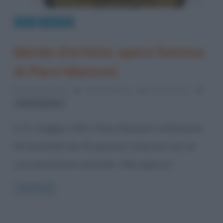
Arte
Curiosità
Merda d’artista: opera famosa
di Piero Manzoni
30 Maggio 2013
Anna D'Agostino
19 Comments
Piero Manzoni
Il 21 maggio 1961 Piero Manzoni confezionò
90 barattoli da 30 grammi ciascuno con la
sua secrezione naturale. Tale opera è
Read more