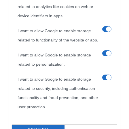
related to analytics like cookies on web or
device identifiers in apps.
Biografie
Approfondisci
Servizi
I want to allow Google to enable storage
Biografie di
Ricorrenze
Mappa del sito
related to functionality of the website or app.
oggi
Onomastico
Privacy policy
I want to allow Google to enable storage
related to personalization.
Biografie più
Che giorno era?
Cookie policy
visitate
I want to allow Google to enable storage
Film biografici
Pubblicità
related to security, including authentication
Indice dei nomi
Aforismi
Contatti
functionality and fraud prevention, and other
Categorie
user protection.
Temi