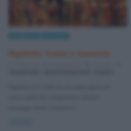
Arte
Musica
Opere liriche
Rigoletto, trama e riassunto
31 Maggio 2013
Stefano Moraschini
6 Comments
,
,
Giuseppe Verdi
Opere di Giuseppe Verdi
tragedie
Rigoletto è il titolo di una delle opere più
note e belle del compositore italiano
Giuseppe Verdi. Il libretto è
Read more