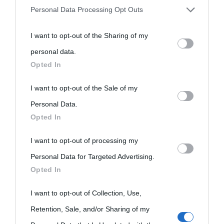
Personal Data Processing Opt Outs
You may separately opt-out of the further disclosure of your
I want to opt-out of the Sharing of my
personal information by third parties on the IAB’s list of
personal data.
downstream participants.
Opted In
This information may also be disclosed by us to third parties
I want to opt-out of the Sale of my
on the IAB’s List of Downstream Participants that may further
Personal Data.
Opted In
disclose it to other third parties.
I want to opt-out of processing my
Please note that this website/app uses one or more Google
Personal Data for Targeted Advertising.
services and may gather and store information including but
Opted In
not limited to your visit or usage behaviour. You may click to
grant or deny consent to Google and its third-party tags to
I want to opt-out of Collection, Use,
use your data for below specified purposes in below Google
Retention, Sale, and/or Sharing of my
consent section.