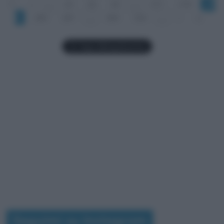
1°
«
...
20
40
60
...
277
278
27
9
280
281
...
300
320
...
»
»|
Seguimi su Instagram