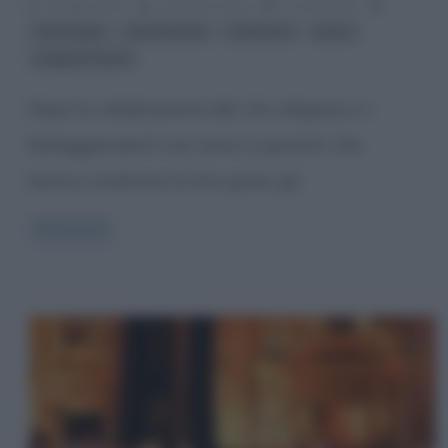
3 Giugno 2013
Cristiana Lenoci
3 Comments
,
,
,
,
etimologia
luna di miele
matrimoni
sposi
viaggi di nozze
Dopo la celebrazione del rito religioso e i
festeggiamenti con amici e parenti che
hanno condiviso la loro gioia, gli
Read more