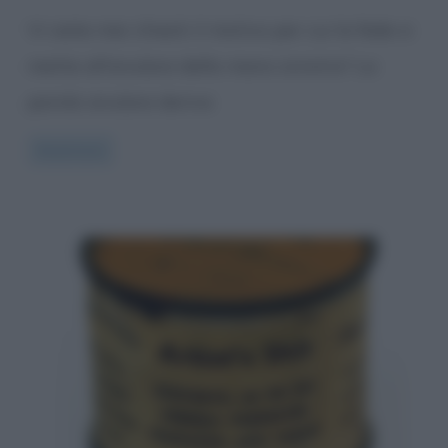
Vi siete mai chiesti il motivo per cui la fede si
mette all’anulare della mano sinistra? La
parola anulare deriva
Read more