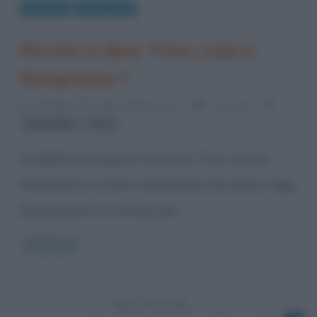
Curiosità
Modi di dire
Perché si dice: Tizio, Caio e
Sempronio ?
24 Maggio 2013
Cristiana Lenoci
1 Comment
,
etimologia
nomi
Il sodalizio di questi tre nomi Tizio, Caio e
Sempronio è ormai consolidato da secoli. Oggi
l’espressione si utilizza per
Read more
Pag. 279 di 336
«