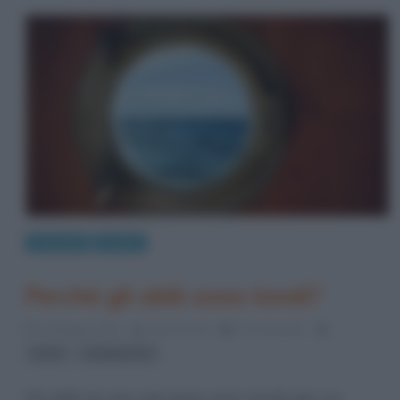
Curiosità
Perché
Perché gli oblò sono tondi?
30 Maggio 2013
Gloria Scott
0 Comments
,
aerei
navigazione
Gli oblò di navi ed aerei sono tondi per un