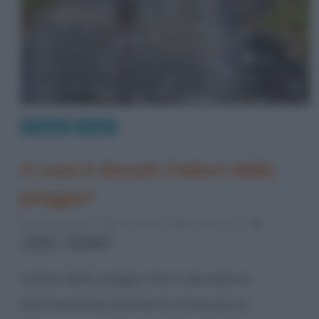
Curiosità
Perché
A cosa è dovuto l’odore della
pioggia?
31 Maggio 2013
Gloria Scott
5 Comments
,
odore
pioggia
L’odore della pioggia che si percepisce
distintamente quando le prime gocce