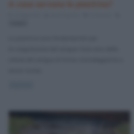
A cosa servono le piastrine?
31 Maggio 2013
Anna D'Agostino
5 Comments
sangue
Le piastrine sono fondamentali per
la coagulazione del sangue. Esse sono delle
cellule del sangue di forma rotondeggiante e
senza nucleo,
Read more