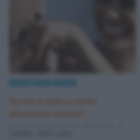
Curiosità
Perché
Tradizioni
Perché la fede si mette
all’anulare sinistro?
30 Maggio 2013
Cristiana Lenoci
8 Comments
,
,
matrimoni
spose
sposi