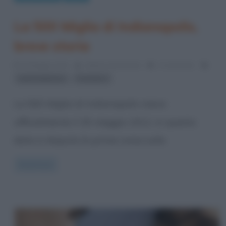
La 500 Miglia di Indianapolis,
breve storia
30 Maggio 2013
Stefano Moraschini
2 Comments
,
automobilismo
Formula 1
La 500 Miglia di Indianapolis nasce
ufficialmente il 30 maggio 1911: in questa
data si disputa la prima corsa sulla
Read more