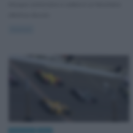
d’acqua cominciano a cadere è un fenomeno
olfattivo dovuto
Read more
Eventi storici
Sport