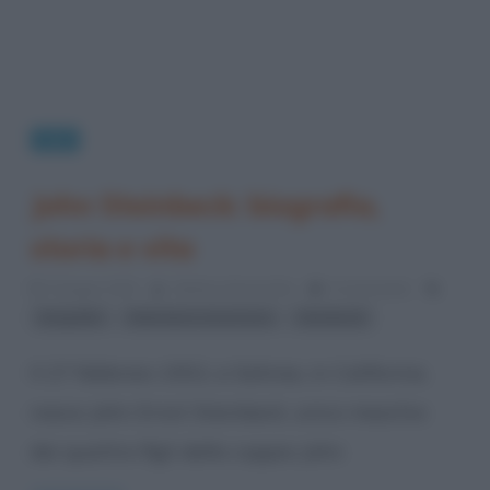
Libri
John Steinbeck: biografia,
storia e vita
5 Giugno 2013
Stefano Moraschini
0 Comments
,
,
biografie
letteratura americana
Steinbeck
Il 27 febbraio 1902, a Salinas, in California,
nasce John Ernst Steinbeck, unico maschio
dei quattro figli della coppia John