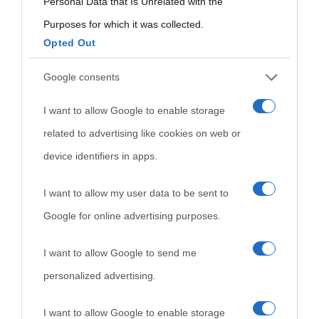
Personal Data that Is Unrelated with the
Purposes for which it was collected.
Opted Out
Cultura
Google consents
I want to allow Google to enable storage
Cultura è un blog del sito Biografieonline © 2012-2025 •
Nota:
related to advertising like cookies on web or
come Affiliato Amazon il sito ricava commissioni sugli acquisti
device identifiers in apps.
idonei.
I want to allow my user data to be sent to
Google for online advertising purposes.
I want to allow Google to send me
personalized advertising.
«
La cultura è un ornamento nella buona sorte ma un rifugio
I want to allow Google to enable storage
nell'avversa.
» (Aristotele -
Frasi sulla cultura
)