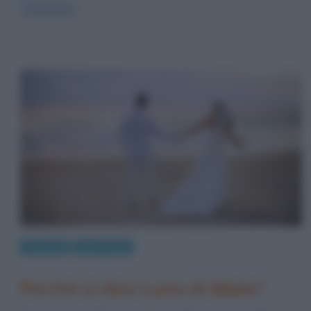
Read more
Curiosità
Modi di dire
Perché si dice Luna di Miele?