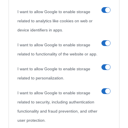
«
La cultura è un ornamento nella buona sorte ma un rifugio
I want to allow Google to enable storage
nell'avversa.
» (Aristotele -
Frasi sulla cultura
)
related to analytics like cookies on web or
device identifiers in apps.
Biografie
Approfondisci
Servizi
I want to allow Google to enable storage
Biografie di
Ricorrenze
Mappa del sito
related to functionality of the website or app.
oggi
Onomastico
Privacy policy
I want to allow Google to enable storage
related to personalization.
Biografie più
Che giorno era?
Cookie policy
visitate
I want to allow Google to enable storage
Film biografici
Pubblicità
related to security, including authentication
Indice dei nomi
Aforismi
Contatti
functionality and fraud prevention, and other
Categorie
user protection.