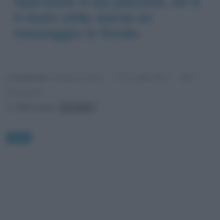
Speriamo ti sia piaciuto. Se ti
è stato utile, lascia un
messaggio in fondo.
Scritto da:
Cristiana Lenoci
0
9 Luglio 2021
Commenti
Riferimenti:
Lino Banfi
News