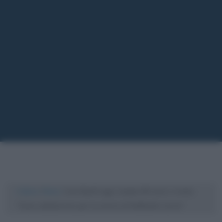
Cultura
/
News
/
Lino Banfi oggi compie 85 anni e rivela:
“Sono addolorato per la morte di Raffaella Carrà”