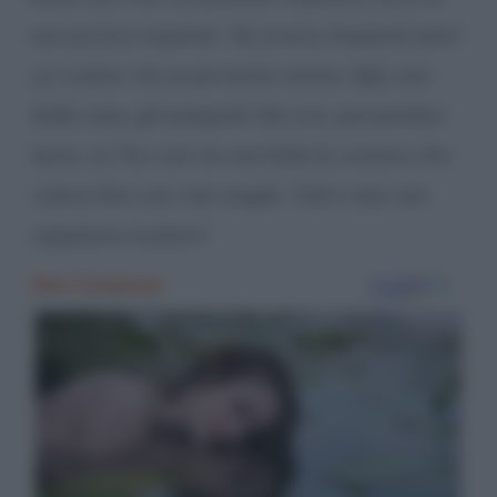
sua pronta risposta: “
Se avessi rimpianti sarei
un cretino. Ho avuto tanto: amore, figli, una
bella casa, gli autografi. Ma uno, pensandoci
bene, ce l’ho: non ho mai fatto le crociere che
volevo fare con mia moglie. Tutti e due non
sappiamo nuotare”.