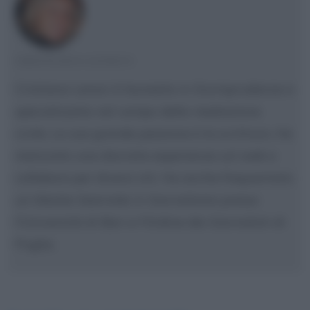
CRISTIANA LENOCI
Cristiana Lenoci è laureata in Giurisprudenza e
specializzata nel campo della mediazione
civile. La sua grande passione è la scrittura. Ha
maturato una discreta esperienza sul web e
collabora per diversi siti. Ha anche frequentato
un Master biennale in Giornalismo presso
l'Università di Bari e l'Ordine dei Giornalisti di
Puglia.