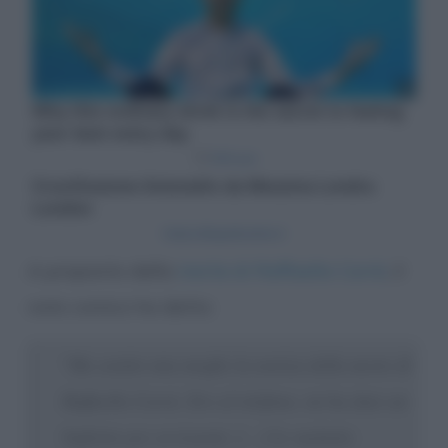
A proposito della
morte di Raffaella Carrà
, il
noto comico ha detto:
“
Ha sentito mia moglie la notizia della morte di
Raffaella Carrà. Ero al telefono, mi ha dato un
biglietto per avvisarmi. […] Le malattie