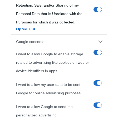
use your data for below specified purposes in below Google
Retention, Sale, and/or Sharing of my
consent section.
Personal Data that Is Unrelated with the
Purposes for which it was collected.
Opted Out
Cultura
Google consents
I want to allow Google to enable storage
Cultura è un blog del sito Biografieonline © 2012-2025 •
Nota:
related to advertising like cookies on web or
come Affiliato Amazon il sito ricava commissioni sugli acquisti
device identifiers in apps.
idonei.
I want to allow my user data to be sent to
Google for online advertising purposes.
I want to allow Google to send me
personalized advertising.