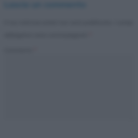
Lascia un commento
Il tuo indirizzo email non sarà pubblicato.
I campi
obbligatori sono contrassegnati
*
Commento
*