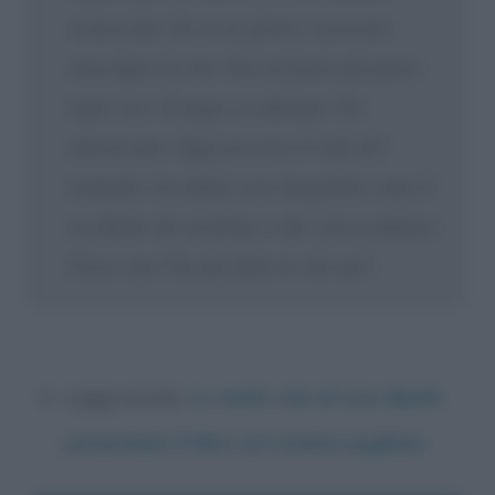
sconosciute che in un giorno ci possono
stravolgere la vita. Non mi fanno più paura
tante cose. Il tempo accidentato l’ho
attraversato. Oggi percorro il viale del
tramonto. Accadono cose inaspettate come il
vecchietto che mi ferma e ride ‘porca puttena’.
Forse, non l’ha mai detto in vita sua
“.
Leggi anche:
Le molte vite di Lino Banfi;
presentato il libro sul comico pugliese