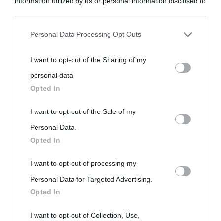
information utilized by us or personal information disclosed to
third parties prior to your opt-out.
Personal Data Processing Opt Outs
You may separately opt-out of the further disclosure of your
I want to opt-out of the Sharing of my
personal information by third parties on the IAB’s list of
personal data.
downstream participants.
Opted In
This information may also be disclosed by us to third parties
I want to opt-out of the Sale of my
on the IAB’s List of Downstream Participants that may further
Personal Data.
Opted In
disclose it to other third parties.
I want to opt-out of processing my
Please note that this website/app uses one or more Google
Personal Data for Targeted Advertising.
services and may gather and store information including but
Opted In
not limited to your visit or usage behaviour. You may click to
grant or deny consent to Google and its third-party tags to
I want to opt-out of Collection, Use,