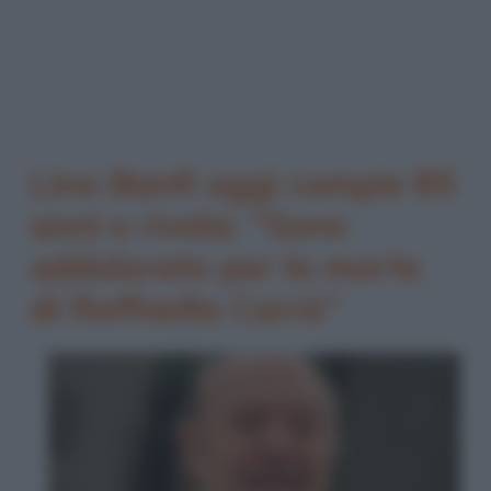
Lino Banfi oggi compie 85
anni e rivela: “Sono
addolorato per la morte
di Raffaella Carrà”