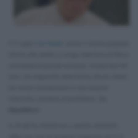
Il 9 Luglio
Lino Banfi,
comico e attore pugliese
che ha alle spalle un lungo repertorio di film e
commedie di grande successo, compie ben 85
anni. Un traguardo importante, che lui stesso
ha voluto commentare in una recente
intervista concessa al quotidiano “
La
Repubblica
”.
A chi gli ha chiesto se in questo momento
della sua vita ha qualche rimpianto, ecco la