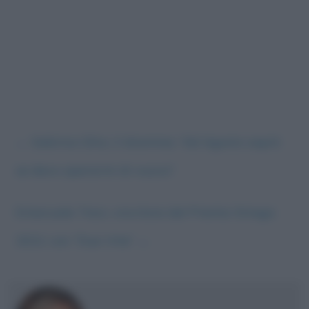
←
Sabrina Ghio, il dramma: “Ad Agosto saprò
se devo operarmi di nuovo”
Emanuele Trevi, vincitore del Premio Strega
2021 con “Due Vite”
→