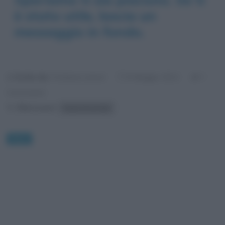
è stato utile, lascia un
messaggio in fondo.
Scritto da:
Cristiana Lenoci
1
8 Maggio 2021
Commento
Riferimenti:
Kasia Smutniak
News