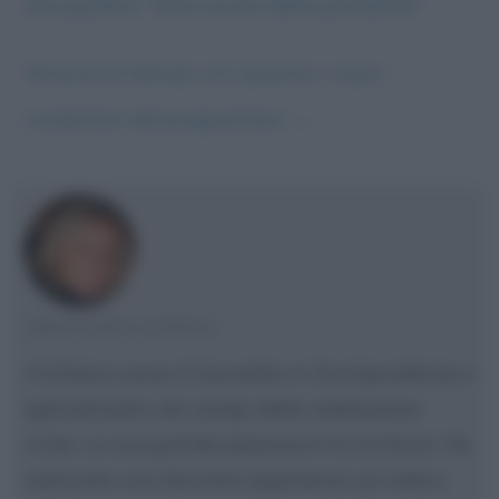
discografico: “Nato prima della pandemia”
Striscia la Notizia: chi saranno i nuovi
conduttori del programma?
→
CRISTIANA LENOCI
Cristiana Lenoci è laureata in Giurisprudenza e
specializzata nel campo della mediazione
civile. La sua grande passione è la scrittura. Ha
maturato una discreta esperienza sul web e