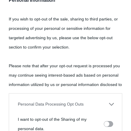
Personal Information
If you wish to opt-out of the sale, sharing to third parties, or
processing of your personal or sensitive information for
Carica più foto...
Segui su Instagram
targeted advertising by us, please use the below opt-out
section to confirm your selection.
Please note that after your opt-out request is processed you
may continue seeing interest-based ads based on personal
information utilized by us or personal information disclosed to
third parties prior to your opt-out.
Personal Data Processing Opt Outs
You may separately opt-out of the further disclosure of your
I want to opt-out of the Sharing of my
personal information by third parties on the IAB’s list of
personal data.