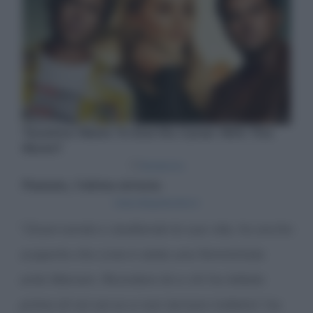
“
Osservando e studiando la sua vita, ho anche
scoperto che Livia è stata una femminista
ante litteram. Ricordare lei e chi ha lottato
prima di noi serve a non tornare indietro
”, ha