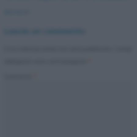
davvero”
Lascia un commento
Il tuo indirizzo email non sarà pubblicato.
I campi
obbligatori sono contrassegnati
*
Commento
*