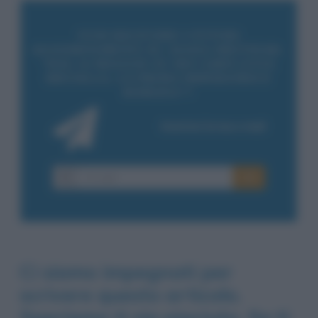
Ci siamo impegnati per
scrivere questo articolo.
Speriamo ti sia piaciuto. Se ti