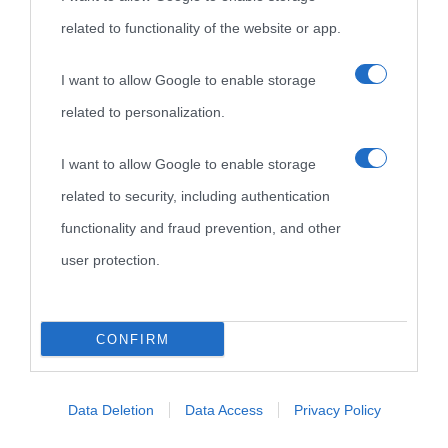
related to functionality of the website or app.
I want to allow Google to enable storage
related to personalization.
I want to allow Google to enable storage
related to security, including authentication
functionality and fraud prevention, and other
Cultura
user protection.
Cultura è un blog del sito Biografieonline © 2012-2025 •
Nota:
come Affiliato Amazon il sito ricava commissioni sugli acquisti
CONFIRM
idonei.
Data Deletion
Data Access
Privacy Policy