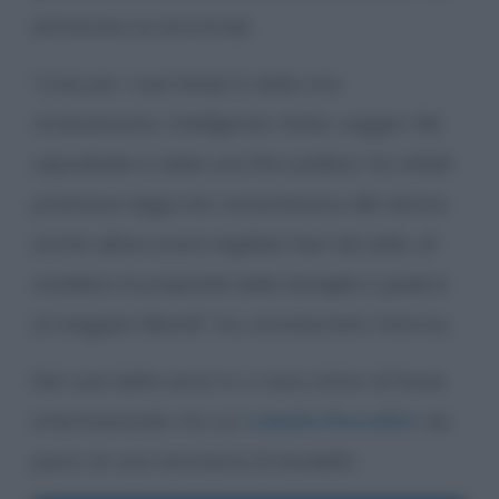
dichiarato la Smutniak.
“
Livia per i suoi tempi è stata una
rivoluzionaria. Intelligente, furba, saggia. Ma
soprattutto è stata una fine politica: ha infatti
promosso leggi che consentivano alle donne,
anche allora erano tagliate fuori da tutto, di
ereditare le proprietà della famiglia e godere
di maggiori libertà”
, ha commentato l’attrice.
Nel cast della serie tv ci sono attori di fama
internazionale, tra cui
Isabella Rossellini
nei
panni di una tenutaria di bordello.