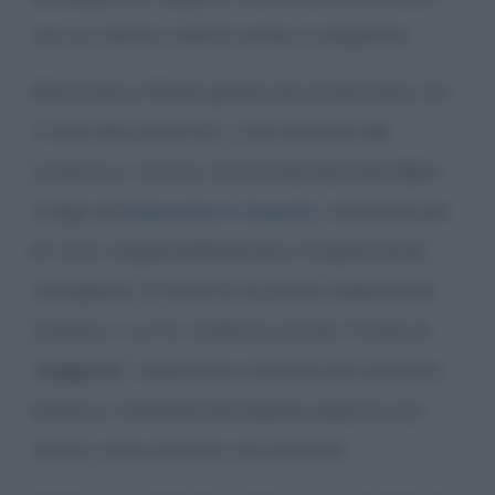
con un marito caduto ormai in disgrazia.
Rientrata a Roma grazie ad un’amnistia con
il resto dei proscritti, Livia divorzia dal
consorte e, ancora incinta del secondo figlio,
si lega all’
imperatore Augusto
, restando per
51 anni moglie fedelissima e lungimirante
consigliera. Di fatto fu la prima imperatrice
romana, a cui fu conferito anche il titolo di
“
Augusta
”, rispettata e temuta dai senatori,
amata e venerata dal popolo, dopo la sua
morte, come se fosse una divinità.