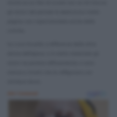
Anche se sui libri di scuola non ve n’è traccia,
gli storici del periodo le dedicarono molte
pagine, non risparmiandole anche delle
critiche.
Su Livia Drusilla, a differenza delle altre
donne dell’epoca, vi è molto materiale: gli
storici ne parlano diffusamente, ci sono
statue e ritratti che la raffigurano con
attributi divini.