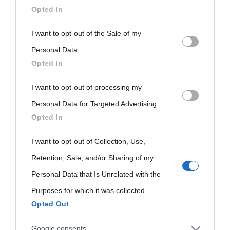
downstream participants.
Opted In
This information may also be disclosed by us to third parties
I want to opt-out of the Sale of my
on the IAB’s List of Downstream Participants that may further
Personal Data.
Opted In
disclose it to other third parties.
I want to opt-out of processing my
Please note that this website/app uses one or more Google
Personal Data for Targeted Advertising.
services and may gather and store information including but
Opted In
not limited to your visit or usage behaviour. You may click to
grant or deny consent to Google and its third-party tags to
I want to opt-out of Collection, Use,
use your data for below specified purposes in below Google
Retention, Sale, and/or Sharing of my
consent section.
Personal Data that Is Unrelated with the
Purposes for which it was collected.
Opted Out
Google consents