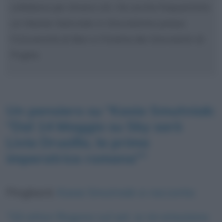
collabora per diversi siti. Ha anche frequentato
un Master biennale in Giornalismo presso
l'Università di Bari e l'Ordine dei Giornalisti di
Puglia.
Un pensiero su “
Kasia Smutniak:
“Dal 14 Maggio su Sky sarò
Livia Drusilla, la prima
imperatrice romana”
”
Pingback:
Kasia Smutniak si racconta:
“Gli attori fingono sul set, io mi emoziono