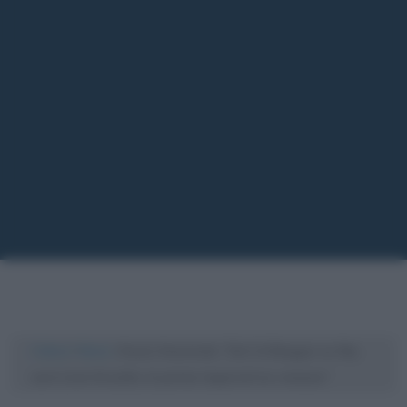
Cultura
/
News
/
Kasia Smutniak: “Dal 14 Maggio su Sky
sarò Livia Drusilla, la prima imperatrice romana”