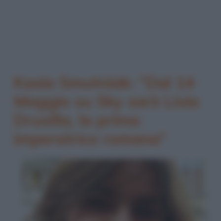
Kasia Smutniak: “Dal 14
Maggio su Sky sarò Livia
Drusilla, la prima
imperatrice romana”