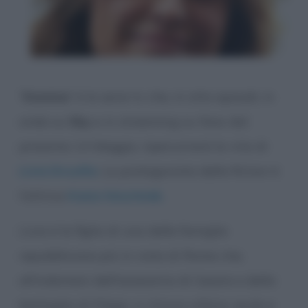
“
Domina
” è la serie tv che, in otto episodi, in
onda su
Sky
e in streaming su Now dal
prossimo 14 Maggio, ripercorrerà la vita di
Livia Drusilla
. La protagonista della fiction è
l’attrice
Kasia Smutniak.
Livia è la figlia di una delle famiglie
repubblicane più in vista di Roma che,
all’indomani dell’assassinio di Cesare e della
battaglia di Filippi, si ritrova orfana, esule e