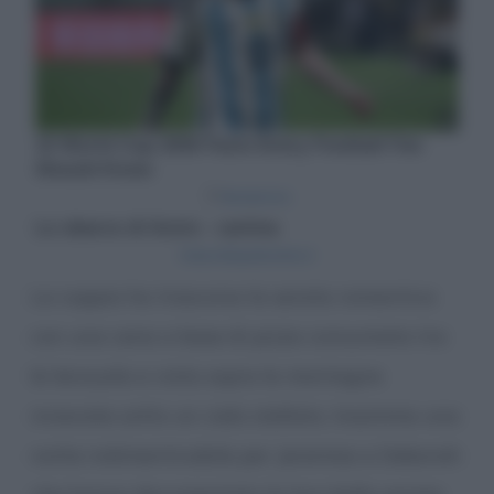
La coppia ha trascorso la serata romantica
con una cena a base di pizza consumata tra
le lenzuola e vista sopra le montagne
innevate sotto un cielo stellato. Insomma una
notte indimenticabile per Jeremias e Deborah