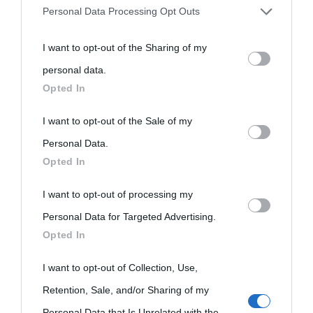
Personal Data Processing Opt Outs
You may separately opt-out of the further disclosure of your
I want to opt-out of the Sharing of my
personal information by third parties on the IAB’s list of
personal data.
downstream participants.
Opted In
This information may also be disclosed by us to third parties
I want to opt-out of the Sale of my
on the IAB’s List of Downstream Participants that may further
Personal Data.
Opted In
disclose it to other third parties.
I want to opt-out of processing my
Please note that this website/app uses one or more Google
Personal Data for Targeted Advertising.
services and may gather and store information including but
Opted In
not limited to your visit or usage behaviour. You may click to
grant or deny consent to Google and its third-party tags to
I want to opt-out of Collection, Use,
use your data for below specified purposes in below Google
Retention, Sale, and/or Sharing of my
consent section.
Personal Data that Is Unrelated with the