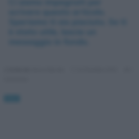
Ci siamo impegnati per
scrivere questo articolo.
Speriamo ti sia piaciuto. Se ti
è stato utile, lascia un
messaggio in fondo.
Scritto da:
Serena Marotta
1
14 Dicembre 2020
Commento
News