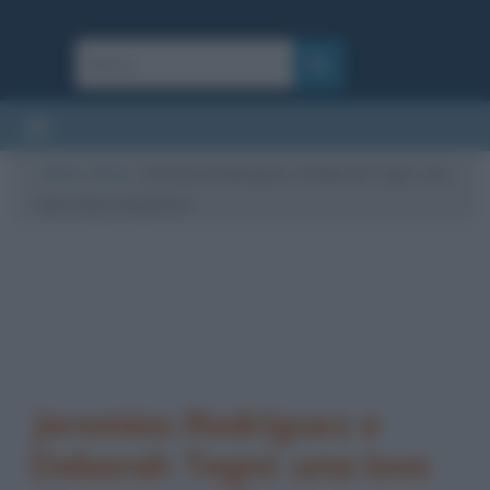
Cultura
/
News
/
Jeremias Rodriguez e Deborah Togni: una
love story romantica
Jeremias Rodriguez e
Deborah Togni: una love