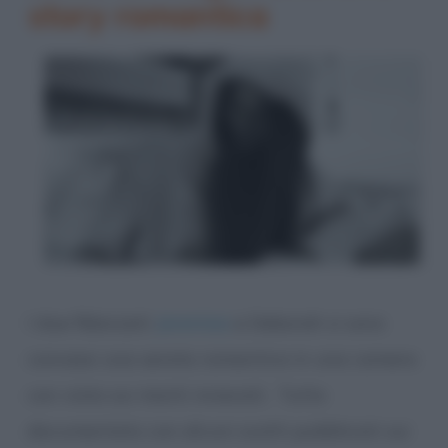
story romantica
I due fidanzati
Jeremias
e Deborah si sono
concessi una serata romantica in una camera
con vista sui monti innevati. Tutto
documentato con alcuni scatti pubblicati sui