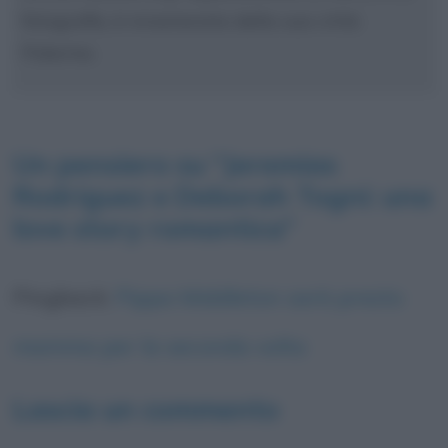
fotografia, è innamorata della sua città:
Palermo.
Un pensiero su “
Jeremias
Rodriguez e Deborah Togni: una
love story romantica
”
Pingback:
Pippa Middleton sarà presto
mamma per la seconda volta
Lascia un commento