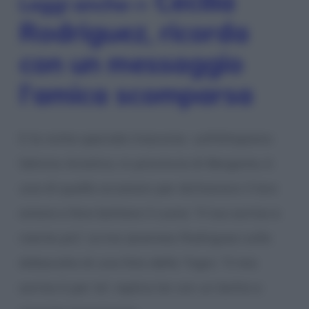
Cecilia
Leggi anche–>
Rodriguez, ricorda
con un messaggio
l’amica scomparsa
E la notte speciale trascorsa sull’Altopiano
Selvino Aviatico, in provincia di Bergamo, è
una di quelle occasioni per dichiararsi il loro
amore e fare battere il cuore. “Il tuo sorriso e
niente più”, scrive Jeremias Rodriguez sulla
didascalia di una foto della Togni. “Il mio
sorriso è per te”, replica lei con un botta e