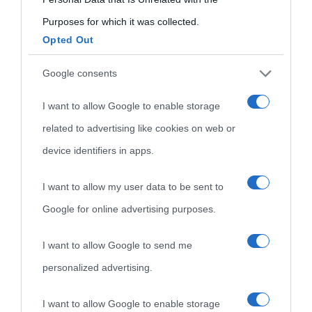
Purposes for which it was collected.
Opted Out
Cultura
Google consents
I want to allow Google to enable storage
Cultura è un blog del sito Biografieonline © 2012-2025 •
Nota:
related to advertising like cookies on web or
come Affiliato Amazon il sito ricava commissioni sugli acquisti
device identifiers in apps.
idonei.
I want to allow my user data to be sent to
Google for online advertising purposes.
I want to allow Google to send me
personalized advertising.
«
La cultura è un ornamento nella buona sorte ma un rifugio
I want to allow Google to enable storage
nell'avversa.
» (Aristotele -
Frasi sulla cultura
)