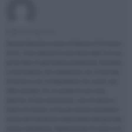
SERENA MAROTTA
Serena Marotta è nata a Palermo il 25 marzo
1976. "Ciao, Ibtisam! Il caso Ilaria Alpi" è il suo
primo libro. È giornalista pubblicista, laureata
in Giornalismo. Ha collaborato con il Giornale
di Sicilia e con La Repubblica, ha curato vari
uffici stampa, tra cui quello di una casa
editrice, di due associazioni, una di salute e
l'altra di musica, scrive per diversi quotidiani
online ed è direttore responsabile del giornale
online radiooff.org. Appassionata di canto e di