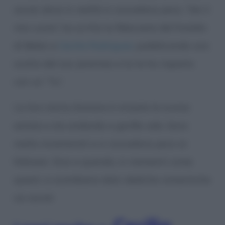
social, dove in realtà si concedono poco. “Sei il
mio cuore”, ha scritto la fidanzata del fratello
di Belen e
Cecilia Rodriguez
, pubblicando uno
scatto del suo Jeremias e lui le ha risposto
con un “Tu”.
La loro storia d’amore è iniziata la scorsa
estate e sta andando a gonfie vele. Sono
molto innamorati e si concedono poco ai
follower. Sino a quando, in momenti come
questi, si scambiano dolci dediche romantiche
sui social.