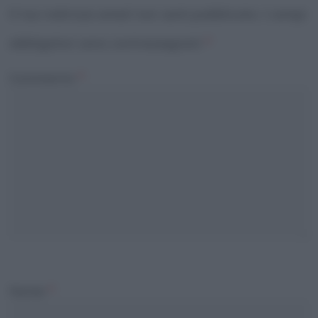
Il tuo indirizzo email non sarà pubblicato.
I campi
obbligatori sono contrassegnati
*
Commento
*
Nome
*