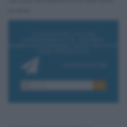
che hanno documentato la loro bella serata
sui social.