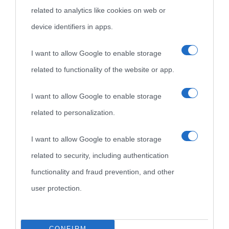
related to analytics like cookies on web or
device identifiers in apps.
Biografie
Approfondisci
Servizi
I want to allow Google to enable storage
Biografie di
Ricorrenze
Mappa del sito
related to functionality of the website or app.
oggi
Onomastico
Privacy policy
I want to allow Google to enable storage
related to personalization.
Biografie più
Che giorno era?
Cookie policy
visitate
I want to allow Google to enable storage
Film biografici
Pubblicità
related to security, including authentication
Indice dei nomi
Aforismi
Contatti
functionality and fraud prevention, and other
Categorie
user protection.
Temi
CONFIRM