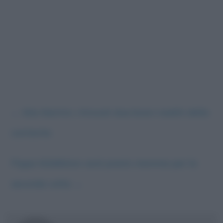
←
Mia Martini, ritrovati due brani inediti della
cantante
Pippa Middleton sarà presto mamma per la
seconda volta
→