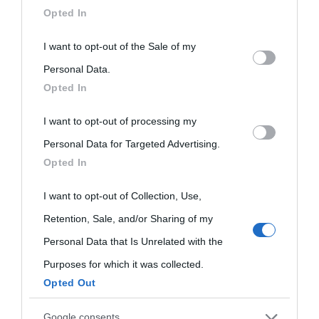
downstream participants.
Opted In
This information may also be disclosed by us to third parties
I want to opt-out of the Sale of my
on the IAB’s List of Downstream Participants that may further
Personal Data.
Opted In
disclose it to other third parties.
I want to opt-out of processing my
Please note that this website/app uses one or more Google
Personal Data for Targeted Advertising.
services and may gather and store information including but
Opted In
not limited to your visit or usage behaviour. You may click to
grant or deny consent to Google and its third-party tags to
I want to opt-out of Collection, Use,
use your data for below specified purposes in below Google
Retention, Sale, and/or Sharing of my
consent section.
Personal Data that Is Unrelated with the
Purposes for which it was collected.
Opted Out
Google consents