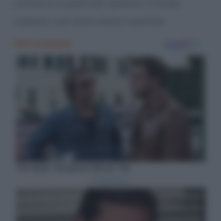
contrario a quello del realismo. In fondo,
vediamo una terza statua maschile.