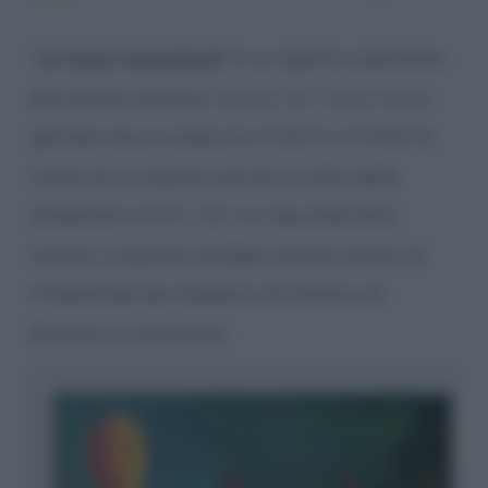
“
Le muse inquietanti
” è un dipinto realizzato
dal pittore italiano
Giorgio De Chirico
in un
periodo che si snoda tra il 1917 e il 1918. Si
tratta di un dipinto ad olio su tela delle
dimensioni di 97 × 67 cm. Secondo fonti
recenti, il dipinto sarebbe situato presso la
Pinakothek der Moderne di Monaco di
Baviera, in Germania.