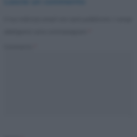
Lascia un commento
Il tuo indirizzo email non sarà pubblicato.
I campi
obbligatori sono contrassegnati
*
Commento
*