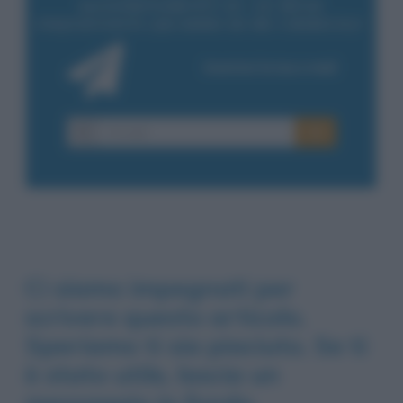
Ci siamo impegnati per
scrivere questo articolo.
Speriamo ti sia piaciuto. Se ti
è stato utile, lascia un