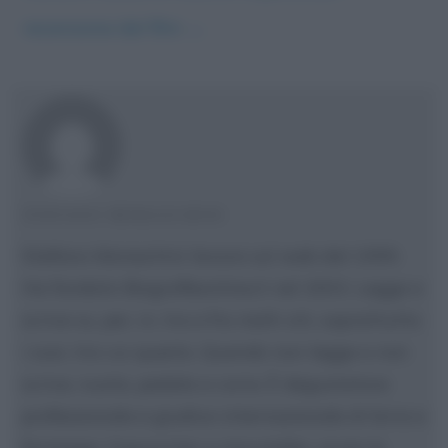
recensione del film
→
STEFANO MORASCHINI
Stefano Moraschini lavora sul web dal 1999.
Ha fondato Biografieonline.it nel 2003. Legge e
scrive su, per, in, tra e fra molti siti, soprattutto
i suoi, tra cui questo. Quando non legge e non
scrive, nuota, pedala e corre. È degustatore
professionale e giudice internazionale di birre e
formaggi. Copywriter e storyteller, aiuta le