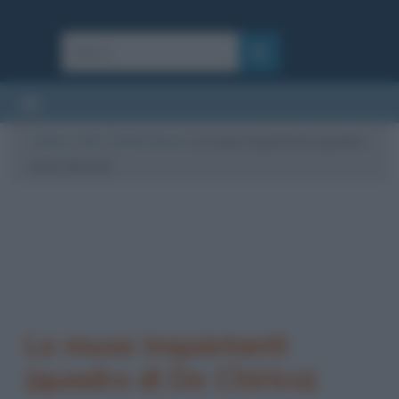
Cultura
/
Arte
/
Quadri famosi
/
Le muse inquietanti (quadro
di De Chirico)
Le muse inquietanti
(quadro di De Chirico)