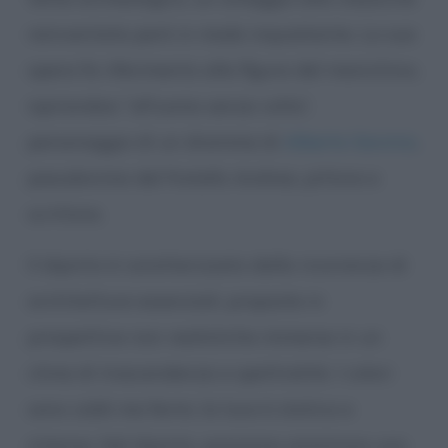
reinventata però in modo inquietante. La sua
opera fa riferimento alla figura del manichino,
ispirandosi “all’uomo senza volto”,
personaggio di un dramma di
Alberto Savinio
,
pseudonimo del fratello Andrea, pittore e
scrittore.
Il dipinto è caratterizzato dalla ricorrenza di
architetture essenziali, proposte in
prospettive non realistiche immerse in un
clima di trascendenza e spettralità. I colori
sono caldi ma fermi, la luce è statica e
intensa. Nel dipinto, possiamo ammirare uno