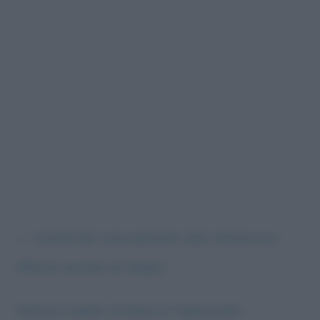
←
Cavalli da corsa davanti alle tribune (La
sfilata): quadro di Degas
Italiano medio, di Maccio Capatonda –