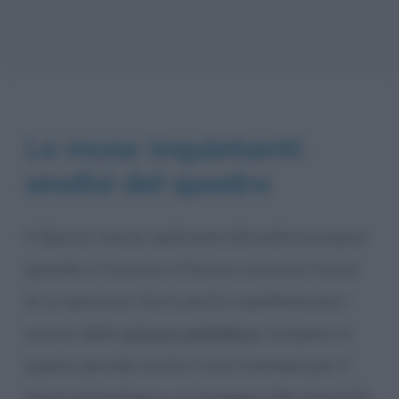
Le muse inquietanti:
analisi del quadro
Il dipinto venne realizzato dal pittore proprio
quando si trovava a Ferrara, durante l’inizio
di un percorso che lo portò a perfezionare i
canoni della
pittura metafisica
. Compare in
questo periodo anche il suo interesse per il
tema archeologico, un omaggio alla classicità