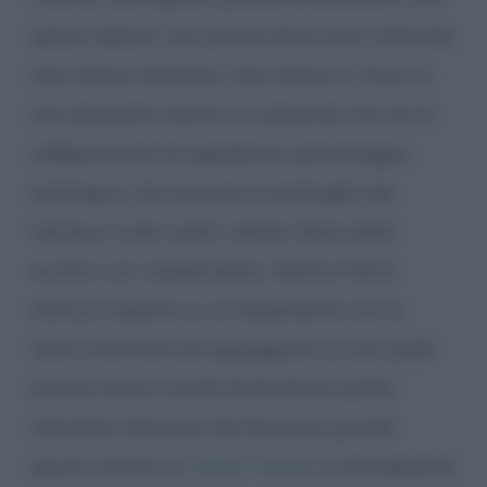
spazio aperto, una piazza dove sono collocate
due statue classiche. Una statua si trova in
una posizione eretta e si presume che sia la
raffigurazione di Ippodamia, personaggio
mitologico che durante la battaglia dei
Centauri e dei Lapiti, attese l’esito dello
scontro con inquietudine, mentre l’altra
statua è seduta su un basamento con la
testa smontata ed appoggiata ai suoi piedi.
Questa testa ricorda fortemente quelle
maschere africane che fornirono grandi
spunti artistici a
Pablo Picasso
e all’ambiente