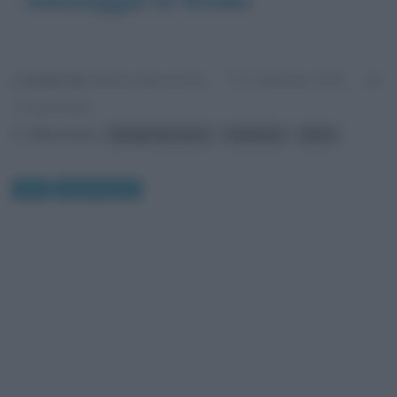
messaggio in fondo.
Scritto da:
Stefano Moraschini
2 Febbraio 2015
1 Commento
Riferimenti:
Giorgio De Chirico
metafisica
Muse
Arte
Quadri famosi