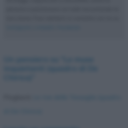
persone a posizionarsi sul web raccontando la
loro storia. Puoi metterti in contatto con lui su
Instagram
,
LinkedIn
,
Facebook
.
Un pensiero su “
Le muse
inquietanti (quadro di De
Chirico)
”
Pingback:
Le rive della Tessaglia (quadro
di De Chirico)