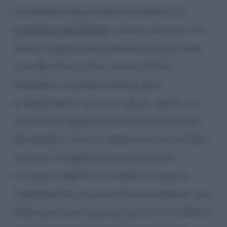
Entrambe le figure hanno la testa di un
manichino da sartoria
. Intorno, troviamo una
serie di oggetti dal significato illogico come,
secondo alcuni critici, una scatola di
fiammiferi o scatole colorate, dove
probabilmente venivano riposti i giochi, un
uovo e altri oggetti che ricordano l’infanzia
dei bambini, come un bastoncino di zucchero
colorato. Gli oggetti sono totalmente
incongrui rispetto al contesto e vengono
rappresentati con una minuzia ossessiva, una
definizione tanto precisa da sortire un effetto