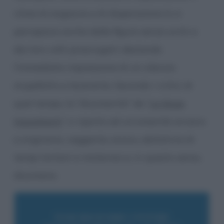
clima di angoscia e di disperazione lo si
percepisce anche dalle figure senza occhi e
dai loro volti prosciugati: destando
l’immediata impressione di un silenzio
stupefatto e lacerante. Secondo i critici di
quel tempo, la “disumanità” de “
Le Muse
Inquietanti
” ci riporta ad un’umanità arcaica
e originaria, veggente, eroica, abitatrice di
tempi lontani e misteriosi e, in questo senso,
disumana.