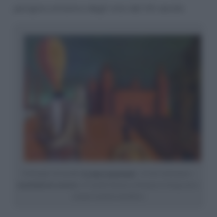
parigino artistico degli inizi del XX secolo.
Il dettaglio del quadro
Le muse inquietanti
: le teste richiamano i
manichini da sartoria
; il Castello Estense (a Ferrara) è il luogo dove
nacque la pittura metafisica