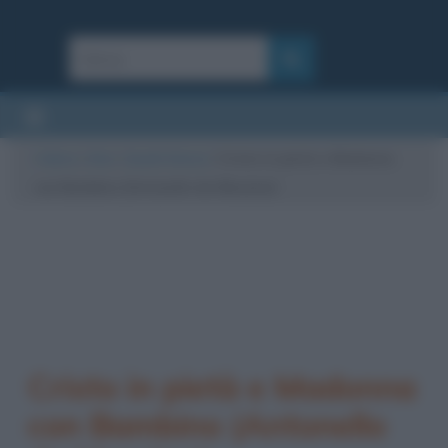
Cultura
/
Arte
/
Quadri famosi
/
Cristo in pietà e Madonna
con Bambino (Antonello da Messina)
Cristo in pietà e Madonna
con Bambino (Antonello