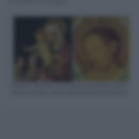
entrambe le immagini.
Madonna con Bambino e Cristo in Pietà: tavoletta (fronte e retro) di
Antonello da Messina – Messina, Museo Regionale Interdisciplinare