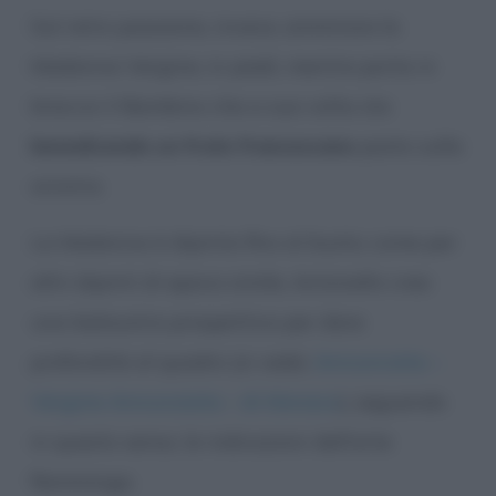
Sul retro possiamo, invece, ammirare la
Madonna Vergine, in piedi, mentre porta in
braccio il Bambino che a sua volta sta
benedicendo un frate francescano
posto sulla
sinistra.
La Madonna è dipinta fino al busto; come per
altri dipinti di epoca simile, Antonello crea
una balaustra prospettica per dare
profondità al quadro (si veda:
Annunciata –
Vergine Annunziata – di Monaco
), seguendo
in questo senso, le indicazioni dell’arte
fiamminga.