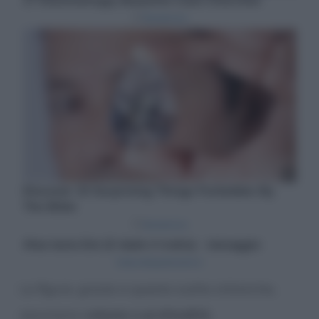
Le figure, grazie a queste scelte stilistiche,
assumono
volume e profondità
.