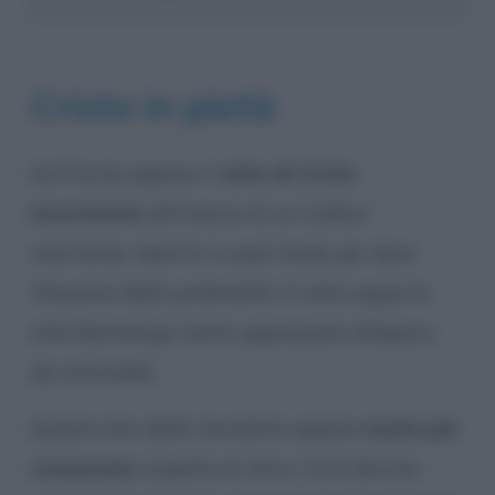
Cristo in pietà
Sul fronte appare il
volto di Cristo
incorniciato
all’interno di un traforo
marmoreo, dipinto in quel modo per dare
l’illusione della profondità. Il volto segue lo
stile fiammingo tanto apprezzato all’epoca
da Antonello.
Questo lato della tavoletta appare
molto più
consumato
rispetto al retro. Ciò è dovuto