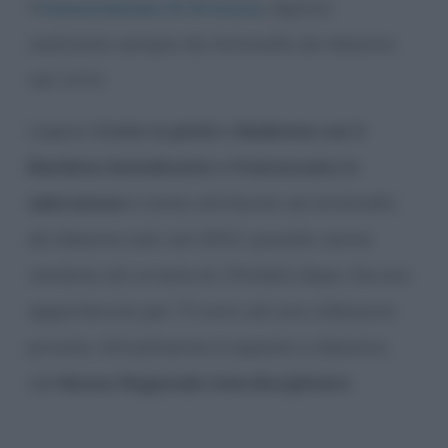
l’
Annunciazione di Siracusa
, dipinto
realizzato sempre da Antonello da Messina
nel 1474.
L’opera
Cristo in pietà
e
Madonna con il
Bambino benedicente e francescano in
adorazione
è stata attribuita ad Antonello
da Messina solo nel 2003, quando venne
venduta ad un’asta di
Christie’s
dopo che era
appartenuta per 73 anni ad una collezione
privata. Attualmente è esposta a Messina,
nel
Museo Regionale Interdisciplinare
.