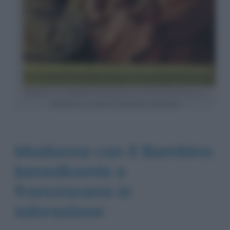
Madonna con il Bambino benedicente e un Santo Francescano in
adorazione (tavoletta di Antonello da Messina)
Madonna con il Bambino
benedicente e
francescano in
adorazione