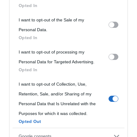
downstream participants.
Opted In
This information may also be disclosed by us to third parties
I want to opt-out of the Sale of my
on the IAB’s List of Downstream Participants that may further
Personal Data.
Opted In
disclose it to other third parties.
I want to opt-out of processing my
Please note that this website/app uses one or more Google
Personal Data for Targeted Advertising.
services and may gather and store information including but
Opted In
not limited to your visit or usage behaviour. You may click to
grant or deny consent to Google and its third-party tags to
I want to opt-out of Collection, Use,
use your data for below specified purposes in below Google
Retention, Sale, and/or Sharing of my
consent section.
Personal Data that Is Unrelated with the
Purposes for which it was collected.
Opted Out
Google consents