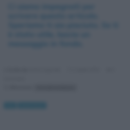
Ci siamo impegnati per
scrivere questo articolo.
Speriamo ti sia piaciuto. Se ti
è stato utile, lascia un
messaggio in fondo.
Scritto da:
Fulvio Caporale
0
2 Aprile 2020
Commenti
Riferimenti:
Antonello da Messina
Arte
Quadri famosi