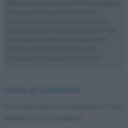
Milano. Laureato in Scienze Politiche svolge la
professione di consulente editoriale e
pubblicitario. Collabora con case editrici e
giornali cartacei e online occupandosi di libri,
arte ed eventi culturali. Ha tradotto testi
letterari e tecnici dallo spagnolo, dal
portoghese, dall'inglese e dal catalano.
Lascia un commento
Il tuo indirizzo email non sarà pubblicato.
I campi
obbligatori sono contrassegnati
*