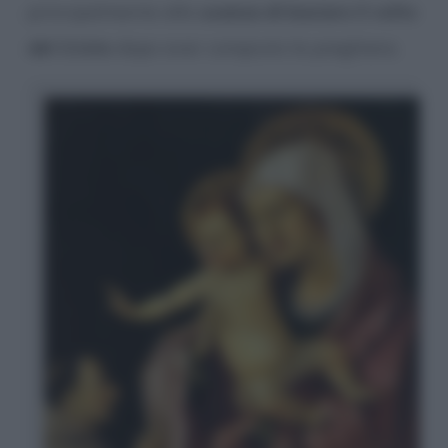
principalmente alla
usanza di baciare il volto
del Cristo
dopo aver compiuto la preghiera.