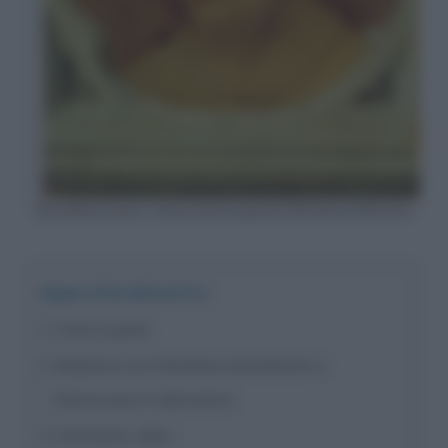
Ecce Homo (verso) – Cristo in pietà (opera di Antonello da Messina)
Approfondimento
Cristo in pietà
Madonna con il Bambino benedicente e
francescano in adorazione
Commento video