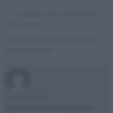
←
“21”, riassunto e trama del film di Robert
Luketic (2008)
Annunciazione, uno dei dipinti più famosi di
Antonello da Messina
→
FULVIO CAPORALE
Fulvio Caporale è nato a Padova e vive a