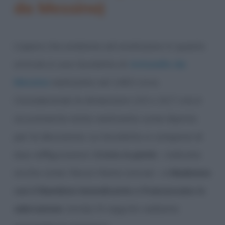
da Messina)
L’opera che andiamo ad analizzare in questo
articolo è una tavoletta di
Antonello da
Messina
realizzata nel 1463 circa.
Considerando le dimensioni (15 x 10,7 cm) è
sicuramente stata realizzata come dipinto
per la devozione. La tavoletta si compone di
due raffigurazioni:
Cristo in pietà
– indicata
anche come
Hecce Homo (verso)
– e
Madonna
con il Bambino benedicente e francescano in
adorazione
(recto)
. Di seguito vediamo