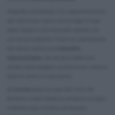
Magnifica, ad esempio, è la rappresentazione
del voluminoso manto che avvolge il corpo
della Vergine e che Antonello realizza con
una tecnica perfetta. Proprio la realizzazione
del manto mostra una
manualità
impressionante
, che nel gioco della luce,
sembra quasi piegarsi, accartocciarsi, come se
fosse di carta e in movimento.
Le aureole
poste sul capo del Cristo, del
Bambino e della Madonna sembrano di legno
traforato; esse ricordano ad esempio