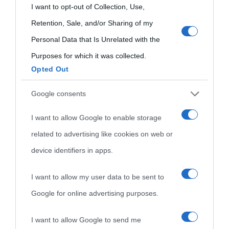
grant or deny consent to Google and its third-party tags to
I want to opt-out of Collection, Use,
use your data for below specified purposes in below Google
Retention, Sale, and/or Sharing of my
consent section.
Personal Data that Is Unrelated with the
Purposes for which it was collected.
Opted Out
Cultura
Google consents
I want to allow Google to enable storage
Cultura è un blog del sito Biografieonline © 2012-2025 •
Nota:
related to advertising like cookies on web or
come Affiliato Amazon il sito ricava commissioni sugli acquisti
device identifiers in apps.
idonei.
I want to allow my user data to be sent to
Google for online advertising purposes.
I want to allow Google to send me