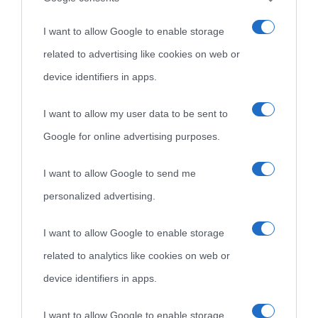
Cultura
I want to allow Google to enable storage
related to advertising like cookies on web or
Cultura è un blog del sito Biografieonline © 2012-2025 •
Nota:
device identifiers in apps.
come Affiliato Amazon il sito ricava commissioni sugli acquisti
idonei.
I want to allow my user data to be sent to
Google for online advertising purposes.
I want to allow Google to send me
personalized advertising.
I want to allow Google to enable storage
«
La cultura è un ornamento nella buona sorte ma un rifugio
related to analytics like cookies on web or
nell'avversa.
» (Aristotele -
Frasi sulla cultura
)
device identifiers in apps.
I want to allow Google to enable storage