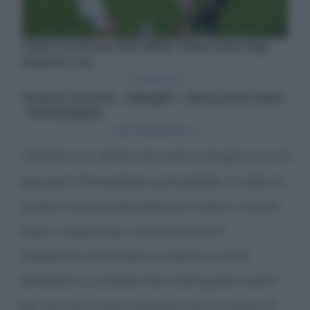
“
Questo è un album che come concept cerca di
spezzare l’immaginario precedente. Io alterno
sempre l’essere pop all’essere urban e street.
Dopo i singoli pop, i fan più hard mi
chiedevano da tempo un ritorno a certe
tematiche e sonorità. Fare tutti questi numeri
per me non è una vergogna ma un onore, la