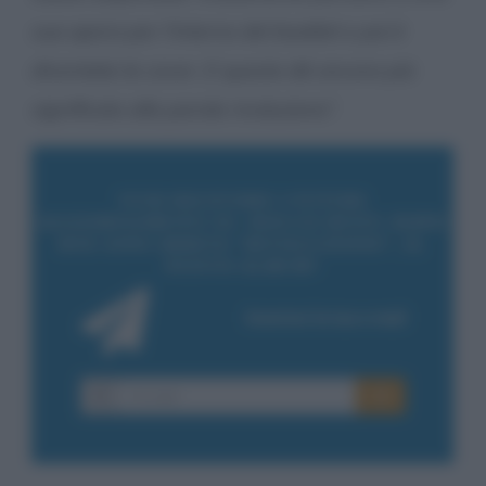
sua opera per l’interno del booklet e poi è
diventata la cover. E questo dà ancora più
significato alla parola rivoluzione”.