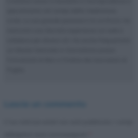
Cristiana Lenoci è laureata in Giurisprudenza e
specializzata nel campo della mediazione
civile. La sua grande passione è la scrittura. Ha
maturato una discreta esperienza sul web e
collabora per diversi siti. Ha anche frequentato
un Master biennale in Giornalismo presso
l'Università di Bari e l'Ordine dei Giornalisti di
Puglia.
Lascia un commento
Il tuo indirizzo email non sarà pubblicato.
I campi
obbligatori sono contrassegnati
*