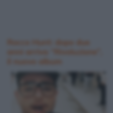
Rocco Hunt: dopo due
anni arriva “Rivoluzione”,
il nuovo album