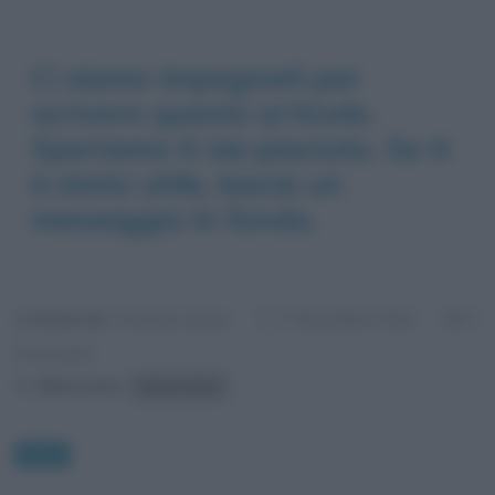
Ci siamo impegnati per
scrivere questo articolo.
Speriamo ti sia piaciuto. Se ti
è stato utile, lascia un
messaggio in fondo.
Scritto da:
Cristiana Lenoci
0
7 Novembre 2021
Commenti
Riferimenti:
Rocco Hunt
News