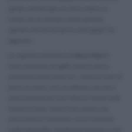
parola commerciale non deve essere un
insulto. Se sei arrivato a tante persone
significa che hai toccato le corde giuste
”, ha
aggiunto.
La copertina dell’album di
Rocco Hunt
è
stata realizzata da
Jorit
, nome di spicco
nell’ambito della street art. “
Avere la cover di
Jorit è un onore. Lui è un attivista, uno che è
stato arrestato per aver fatto un murale nella
striscia di Gaza. Avevo il suo numero ma
avevo paura a chiamarlo. Lui si è mostrato
subito disponibile. Inizialmente pensavo a una