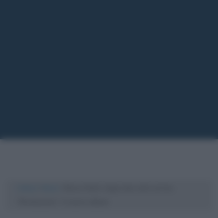
Cultura
/
News
/
Rocco Hunt: dopo due anni arriva
“Rivoluzione”, il nuovo album