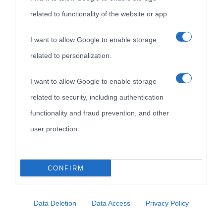
Biografie
Approfondisci
Servizi
related to functionality of the website or app.
Biografie di
Ricorrenze
Mappa del sito
I want to allow Google to enable storage
oggi
related to personalization.
Onomastico
Privacy policy
Biografie più
Che giorno era?
Cookie policy
I want to allow Google to enable storage
visitate
related to security, including authentication
Film biografici
Pubblicità
functionality and fraud prevention, and other
Indice dei nomi
Aforismi
Contatti
user protection.
Categorie
Temi
CONFIRM
Data Deletion
Data Access
Privacy Policy