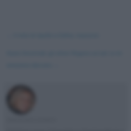
←
Il mito di Apollo e Dafne, riassunto
Kasia Smutniak: gli attori fingono sul set, io mi
emoziono davvero
→
CRISTIANA LENOCI