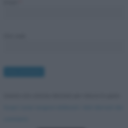
Email
*
Sito web
Questo sito utilizza Akismet per ridurre lo spam.
Scopri come vengono elaborati i dati derivati dai
commenti
.