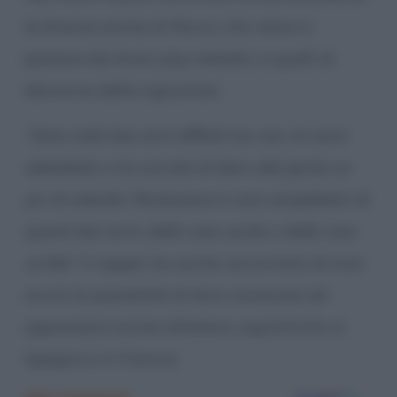
le diverse anime di Rocco, che riesce a
passare dai brani pop melodici a quelli di
denuncia delle ingiustizie.
“
Sono stati due anni difficili ma non mi sono
abbattuto e ho cercato di dare alla gente un
po’ di solarità. Rivoluzione è una compilation di
questi due anni, delle cose uscite e delle cose
scritte”
. Il rapper ha anche raccontato di aver
avuto la possibilità di farsi conoscere ed
apprezzare anche all’estero, soprattutto in
Spagna e in Francia.