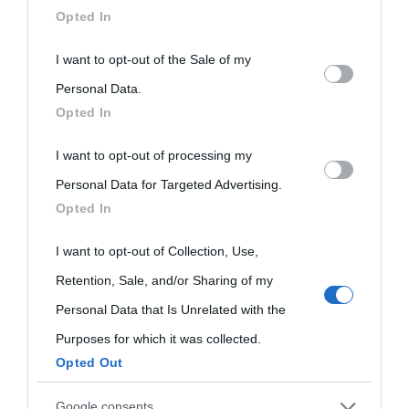
downstream participants.
Opted In
This information may also be disclosed by us to third parties
I want to opt-out of the Sale of my
on the IAB’s List of Downstream Participants that may further
Personal Data.
Opted In
disclose it to other third parties.
I want to opt-out of processing my
Please note that this website/app uses one or more Google
Personal Data for Targeted Advertising.
services and may gather and store information including but
Opted In
not limited to your visit or usage behaviour. You may click to
grant or deny consent to Google and its third-party tags to
I want to opt-out of Collection, Use,
use your data for below specified purposes in below Google
Retention, Sale, and/or Sharing of my
consent section.
Personal Data that Is Unrelated with the
Purposes for which it was collected.
Opted Out
Google consents