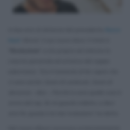
A due anni di distanza dal precedente,
Rocco
Hunt
“sforna” il suo nuovo disco. Il titolo è
“Rivoluzione”
, e sta proprio ad indicare la
crescita personale ed artistica del rapper
salernitano. “
Era il momento di far capire che
ci sono anche i brani di contenuti, i brani di
denuncia – dice -. Perché io sono quella cosa lì,
arrivo dal rap. Se mi guardo indietro, a dieci
anni fa, questa è la mia rivoluzione”
, ha detto.
Nel nuovo album convivono armoniosamente