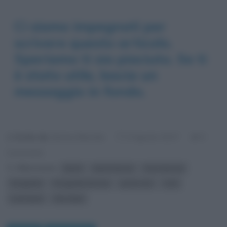
Ci siamo impegnati per
scrivere questo articolo.
Speriamo ti sia piaciuto. Se ti
è stato utile, lascia un
messaggio in fondo.
Scritto da:
Serena Marotta
0
3 Agosto 2017
Commenti
Riferimenti:
dischi
dischi famosi
Foto famose
fotografia
Fotografie famose
punk-rock
rock
rock band
The Clash