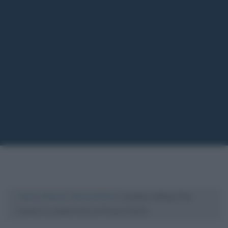
Cultura
/
Musica
/
Storia del Rock
/
London Calling (The
Clash): la celebre foto di Pennie Smith