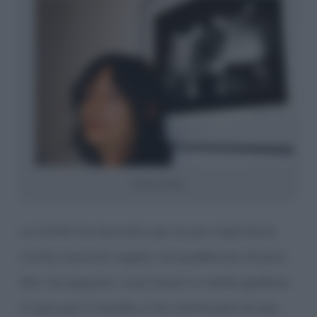
Pennie Smith
La Smith ha lavorato per le più importanti
riviste musicali inglesi, ha pubblicato diversi
libri, ha esposto i suoi lavori in molte gallerie
in giro per il mondo, e ha continuato la sua