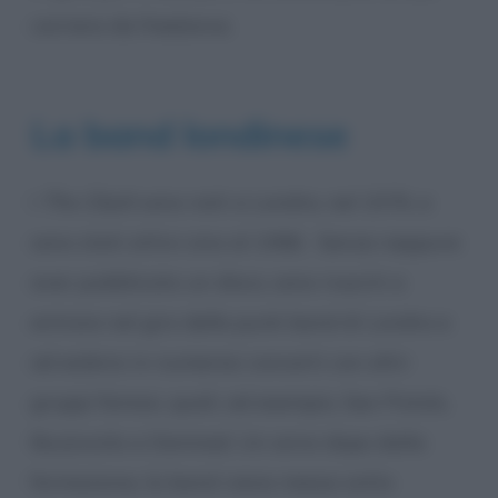
carriera da freelance.
La band londinese
I
The Clash
sono nati a Londra, nel 1976, e
sono stati attivi sino al 1986. Senza neppure
aver pubblicato un disco, sono riusciti a
entrare nel giro delle punk band di Londra e
ad esibirsi in numerosi concerti con altri
gruppi famosi, quali, ad esempio, Sex Pistols,
Buzzcocks e Damned. Un anno dopo dalla
formazione, la band viene messa sotto