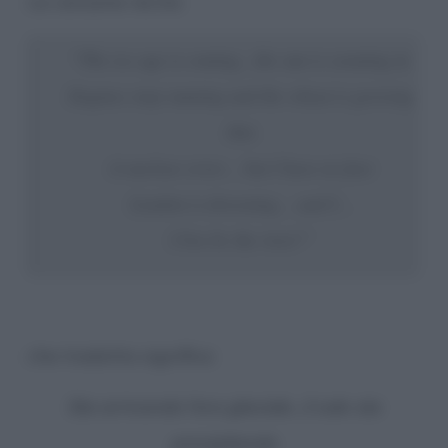
La canzone recita:
“
The ice age is coming…the sun is zooming in
Engines stop running and the wheat is growing
thin
A nuclear error… but I have no fear
London is drowning… and I…
I live by the river!”
che tradotta significa:
Sta arrivando l’era glaciale…il sole sta
precipitando