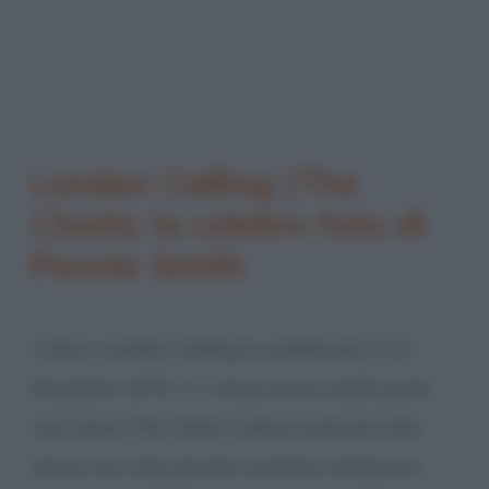
London Calling (The
Clash): la celebre foto di
Pennie Smith
Il disco
London Calling
fu pubblicato il 14
dicembre 1979. E’ il terzo lavoro della punk
rock band
The Clash
. L’album passato alla
storia non solo perché contiene moltissimi