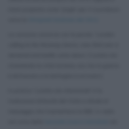
stata proposta come “jingle” per il countdown
verso le
Olimpiadi londinesi del 2012
.
La canzone comincia con le parole: “
London
calling to the faraway towns, now that war is
declared and battle come down
. (“Londra sta
chiamando le città lontane, ora che la guerra
è dichiarata e la battaglia è arrivata”).
In pratica “
Londra sta chiamando
” è la
traduzione letterale del titolo e allude al
messaggio che trasmetteva la BBC in radio
nel corso della
Seconda Guerra Mondiale
nei