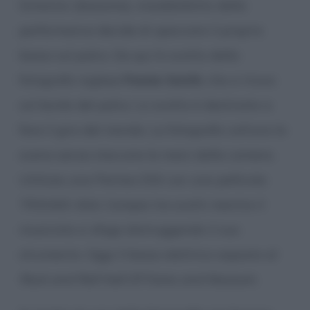
Simonon (bassista), insoddisfatto della
performance decide di spaccare il proprio
basso sul palco. Da qui lo scatto della
fotografa inglese
Pennie Smith
, che si trova
sul bordo del palco. Lo scatto è destinato a
fare il giro del mondo. La fotografa cattura la
scena senza staccare le mani dalla camera.
Utilizza una Pentax ESII con una pellicola
TRIX400 ASA. Compie tre scatti mentre il
musicista si sfoga distruggendo il suo
strumento. Oggi il basso elettrico esposto al
Rock and Roll Hall Of Fame and Museum
.