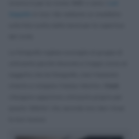
incarico è per la rivista
NME
: ci sono i
Led
Zeppelin
in tour. Ma vediamo un aneddoto
sulla foto scelta dalla band per la copertina
del vinile.
La fotografa inglese sconsiglia al gruppo di
utilizzarla perché sfuocata e troppo vicino al
soggetto che lei fotografa, cioè il bassista
intento a rompere il basso. Mentre i
Clash
ritengono opportuno utilizzarlo proprio per
questo “difetto” che, secondo loro, ben ritrae
la loro musica.