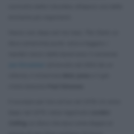
contratto dalla Columbia, all’epoca una delle
etichette più importanti.
Nasce così, dopo soli tre mesi,
The Clash
, un
disco (omonimo) punk, vario e leggero. I
membri storici della band sono: il cantante
Joe Strummer
(stroncato nel 2002 da un
infarto), il chitarrista
Mick Jones
e il già
citato bassista
Paul Simonon
.
Il successo per loro arriva nel 1978. Un anno
dopo, nel 1979, viene registrato
London
Calling
, un disco che esce come doppio al
prezzo di uno. Esso contiene 19 brani.