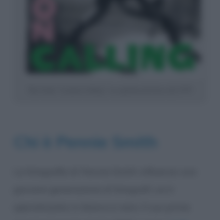
The Clash, “London Calling”: la copertina del disco del 1979
Chi è Pennie Smith
La fotografia di Pennie Smith influenza una
giovane generazione di fotografi. Lei è
specializzata in bianco e nero. Il suo primo