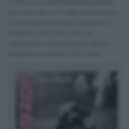
Si tratta di una delle fotografie più famose
della
storia del rock
.
Si vede il bassista colto
in modo naturale durante lo spettacolo al
Palladium, a New York. La foto si è
aggiudicata il riconoscimento di
migliore
fotografia rock and roll
di tutti i tempi.