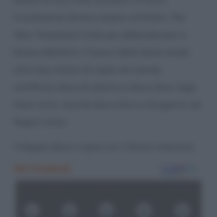
Inizialmente doveva essere intitolato
The
New Testament
, titolo poi abbandonato a
favore dell’altro. Il lavoro della band vende
oltre due milioni di copie nel mondo,
certificato disco di platino e disco d’oro negli
Stati Uniti, nonché disco d’oro e d’argento nel
Regno Unito.
Il doppio disco si apre con il brano omonimo.