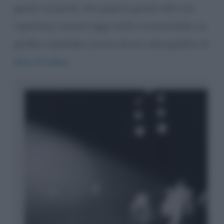
generi musicali, ma proprio grazie alla sua
copertina, ancora oggi molto riconoscibile. La
grafica riprende il primo lavoro discografico di
Elvis Presley
.