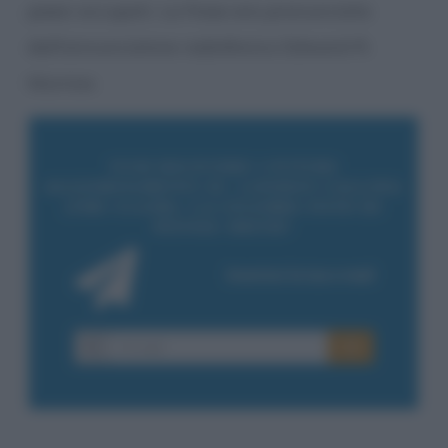
paesi occupati. La frase era pronunciata
dall’annunciatore radiofonico Edward R.
Murrow.