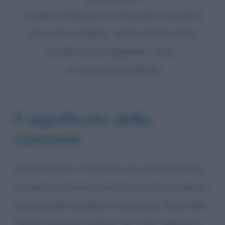
I motori si fermano e il frumento avvizzisce
Un errore nucleare…ma io non ho paura
Londra sta annegando… ed io…
Io vivo vicino al fiume!
Il significato della
canzone
Insomma non si tratta di una canzone felice,
in quanto richiama tensioni sociali e la paura
causata dall’incidente nucleare di
Three Mile
Island
, avvenuto proprio nel 1979. Eppure è