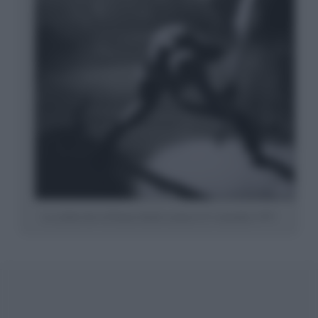
La celebre foto di Pennie Smith scattata il 21 settembre 1979