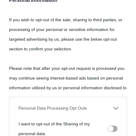
Personal Information
If you wish to opt-out of the sale, sharing to third parties, or
processing of your personal or sensitive information for
targeted advertising by us, please use the below opt-out
←
L’inganno, film di Sofia Coppola: trama e
section to confirm your selection.
recensione
Please note that after your opt-out request is processed you
Storia: Attila fermato da Leone I? Forse fu
may continue seeing interest-based ads based on personal
colpito da malaria
→
information utilized by us or personal information disclosed to
third parties prior to your opt-out.
Personal Data Processing Opt Outs
You may separately opt-out of the further disclosure of your
I want to opt-out of the Sharing of my
personal information by third parties on the IAB’s list of
personal data.