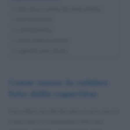
Come nasce la celebre foto della copertina
Chi è Pennie Smith
La band londinese
London Calling, la canzone
Il significato della canzone
Come nasce la celebre
foto della copertina
Pare infatti che alla fine del concerto, tenuto
a New York il 21 settembre 1979, Paul