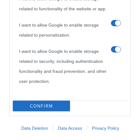
related to functionality of the website or app.
I want to allow Google to enable storage
related to personalization.
I want to allow Google to enable storage
related to security, including authentication
functionality and fraud prevention, and other
user protection.
CONFIRM
Data Deletion
Data Access
Privacy Policy