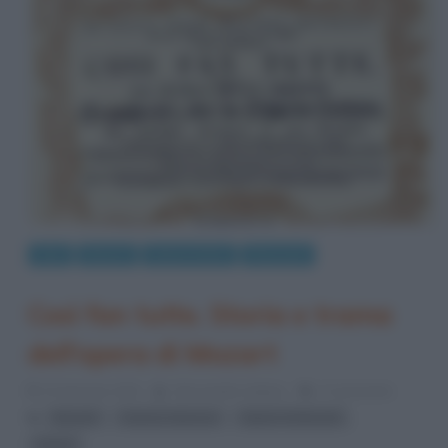
Arte
Musica
Opere liriche
Riassunti
Così fan tutte. Storia e trama
dell’opera di Mozart
23 Gennaio 2013
Alessandro Galano
3 Comments
,
,
,
Mozart
musica classica
Opere di Mozart
trame