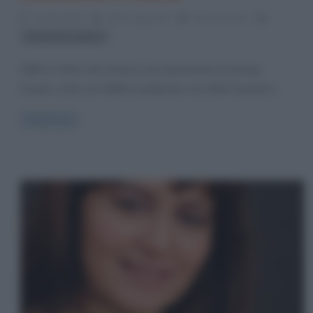
3 Aprile 2013
Fulvio Caporale
14 Comments
letteratura inglese
1984 è il titolo del romanzo più importante di George
Orwell: scritto nel 1948 fu pubblicato nel 1949. Durante il
Read more