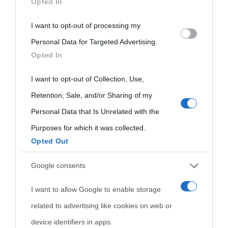
Opted In
disclose it to other third parties.
I want to opt-out of processing my
Please note that this website/app uses one or more Google
Personal Data for Targeted Advertising.
services and may gather and store information including but
Opted In
not limited to your visit or usage behaviour. You may click to
grant or deny consent to Google and its third-party tags to
I want to opt-out of Collection, Use,
use your data for below specified purposes in below Google
Retention, Sale, and/or Sharing of my
consent section.
Personal Data that Is Unrelated with the
Purposes for which it was collected.
Opted Out
Cultura
Google consents
I want to allow Google to enable storage
Cultura è un blog del sito Biografieonline © 2012-2025 •
Nota:
related to advertising like cookies on web or
come Affiliato Amazon il sito ricava commissioni sugli acquisti
device identifiers in apps.
idonei.