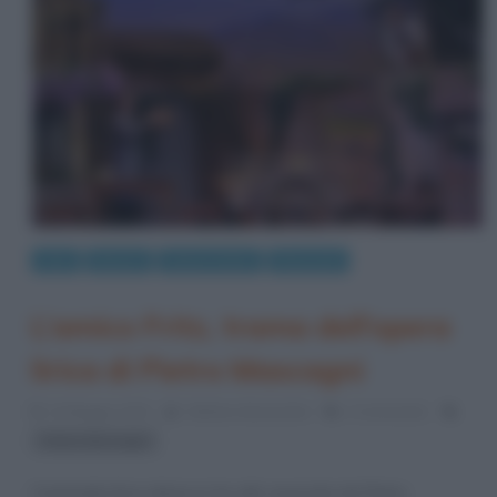
Arte
Musica
Opere liriche
Riassunti
L’amico Fritz, trama dell’opera
lirica di Pietro Mascagni
14 Maggio 2013
Stefano Moraschini
2 Comments
Pietro Mascagni
Commedia lirica divisa in tre atti, musicata da Pietro