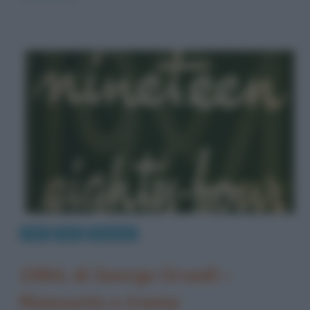
Arte
Libri
Riassunti
1984, di George Orwell –
Riassunto e trama