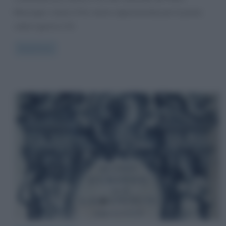
Mascagni, L’amico Fritz venne rappresentata per la prima
volta il giorno il 31
Read more