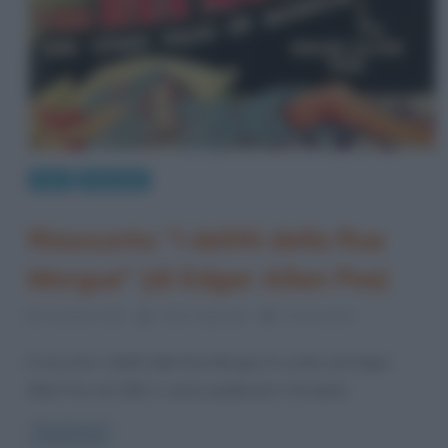
Libri
Riassunti
Riassunto: “I delitti della Rue
Morgue” (di Edgar Allan Poe)
20 Aprile 2013
Fulvio Caporale
4 Comments
Il racconto I delitti della Rue Morgue fu scritto da Edgar
Allan Poe nel 1841 e venne pubblicato il 20 aprile
Read more