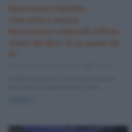
Sincronizza il battito:
intervista a Jessica
Mastroianni e Marcello Affuso,
autori del libro “A un passo da
te”
23 Maggio 2013
Stefano Moraschini
0 Comments
Si intitola “A un passo da te” ed è il romanzo d’esordio
della coppia di autori Marcello Affuso e Jessica
Read more