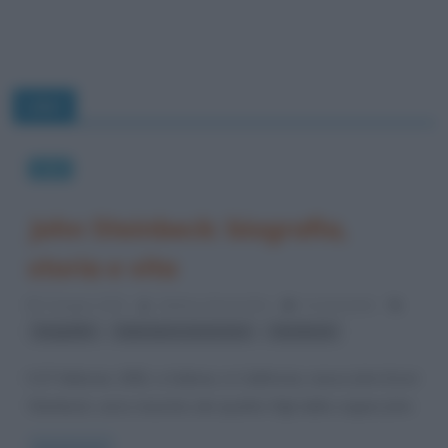
Libri
Libri
John Steinbeck: biografia,
storia e vita
5 Giugno 2013
Stefano Moraschini
0 Comments
,
,
biografie
letteratura americana
Steinbeck
Il 27 febbraio 1902, a Salinas, in California, nasce John Ernst
Steinbeck, unico maschio dei quattro figli della coppia John