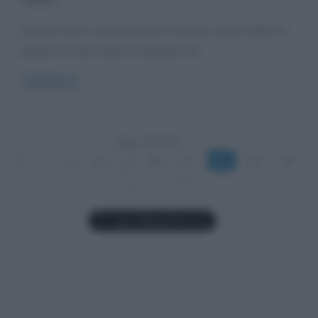
Così fan tutte è un’opera lirica in due atti, senza ombra di
dubbio tra le più amate e celebrate del
Read more
Pag. 42 di 47
«
1°
«
...
20
...
40
41
42
43
44
...
»
»|