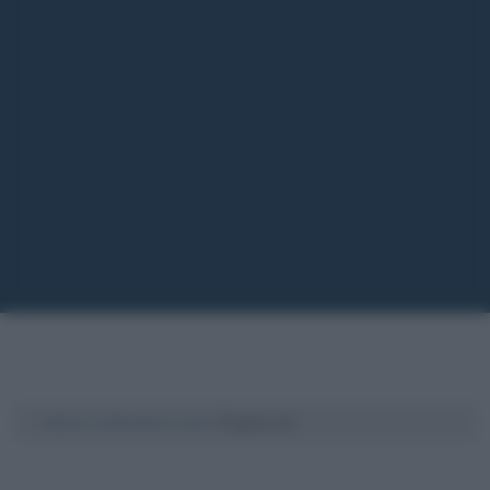
Cultura
/
Letteratura
/
Libri
/
Pagina 42