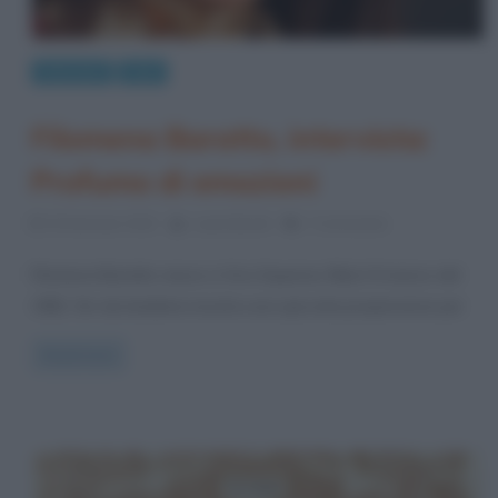
Interviste
Libri
Filomena Baratto, intervista:
Profumo di emozioni
30 Gennaio 2013
Laura Bondi
7 Comments
Filomena Baratto nasce a Vico Equense (Na) il 6 marzo del
1962. Sin da bambina mostra una spiccata propensione per
Read more