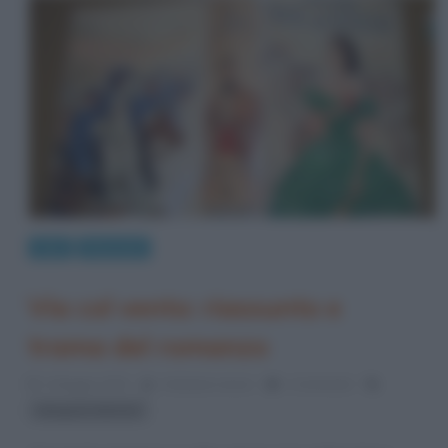
Libri
Riassunti
Via col vento: riassunto e
trama del romanzo
2 Maggio 2013
Cristiana Lenoci
1 Comment
Margaret Mitchell