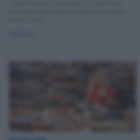
“Dopotutto domani è un altro giorno” è la celebre frase
pronunciata dalla protagonista Rossella O’Hara alla fine
del noto romanzo
Read more