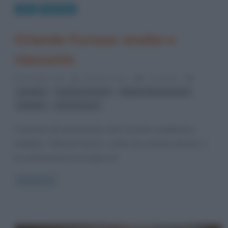
Libri
Riassunti
Orlando Furioso: analisi e
riassunto
9 Maggio 2013
Cristiana Lenoci
1 Comment
,
,
,
cavalieri
Ludovico Ariosto
Matteo Maria Boiardo
,
paladini
poema epico
Composto da quarantasei canti, il poema cavalleresco
intitolato “Orlando Furioso”, scritto da Ludovico Ariosto, è
la continuazione di un’opera di
Read more