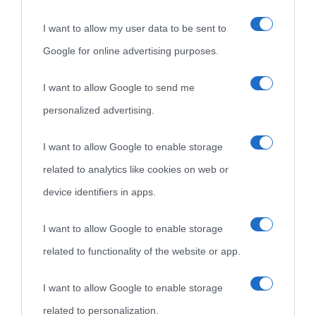
I want to allow my user data to be sent to
Google for online advertising purposes.
I want to allow Google to send me
personalized advertising.
«
La cultura è un ornamento nella buona sorte ma un rifugio
I want to allow Google to enable storage
nell'avversa.
» (Aristotele -
Frasi sulla cultura
)
related to analytics like cookies on web or
device identifiers in apps.
Biografie
Approfondisci
Servizi
I want to allow Google to enable storage
related to functionality of the website or app.
Biografie di
Ricorrenze
Mappa del sito
oggi
Onomastico
Privacy policy
I want to allow Google to enable storage
related to personalization.
Biografie più