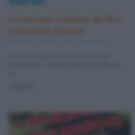
Curiosità
Libri
La Giornata mondiale del libro
e del diritto d’autore
22 Aprile 2013
Fulvio Caporale
4 Comments
Il 23 aprile di ogni anno viene celebrata la Giornata
mondiale del libro e del diritto d’autore. Questa giornata,
che
Read more