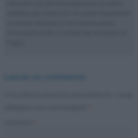
maturato una discreta esperienza sul web e
collabora per diversi siti. Ha anche frequentato
un Master biennale in Giornalismo presso
l'Università di Bari e l'Ordine dei Giornalisti di
Puglia.
Lascia un commento
Il tuo indirizzo email non sarà pubblicato.
I campi
obbligatori sono contrassegnati
*
Commento
*