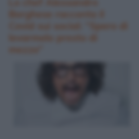
Lo chef Alessandro
Borghese racconta il
Covid sui social: “Spero di
levarmelo presto di
mezzo”