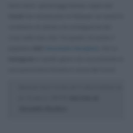
Sono tanti i personaggi famosi colpiti dal
Covid
che comunicano ai follower sui social le
condizioni di salute e le conseguenze del
virus nella loro vita. Tra questi c’è anche il
popolare
chef
Alessandro Borghese
, che su
Instagram
in questi giorni sta raccontando la
sua quarantena forzata a causa del Covid.
Qualcuno forse ricorda che lo intervistammo un
intervista ad
po’ di anni fa. LEGGI:
Alessandro Borghese
.