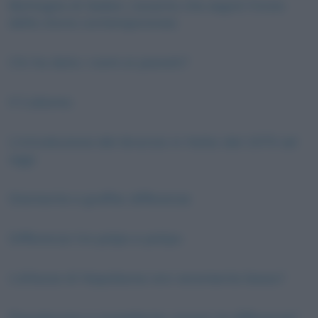
Battaglia di Sedan. L’evento che segnò l’inizio
della storia contemporanea
Chi ha dato i nomi ai pianeti?
Il Cubismo
L’introduzione del divorzio in Italia: dal 1970 ad
oggi
Diamante e grafite: differenze
Differenza tra polpo e polipo
L’altezza di Napoleone: era veramente basso?
Pseudonimo e nome’darte: conosci le differenze?