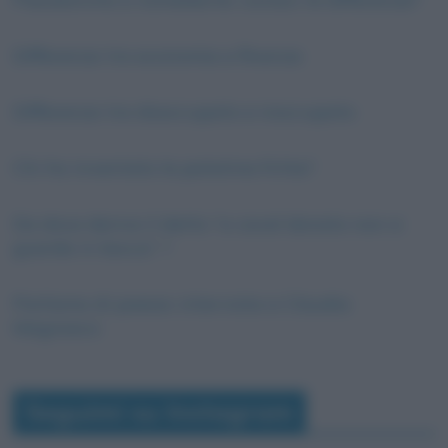
Differenza tra economia e finanza
Differenza tra disoccupato e inoccupato
Chi ha inventato le patatine fritte?
Da dove deriva il detto “a caval donato non si
guarda in bocca” ?
Parliamo di poesia: intervista a Claudia
Magnasco
Seguimi su Instagram