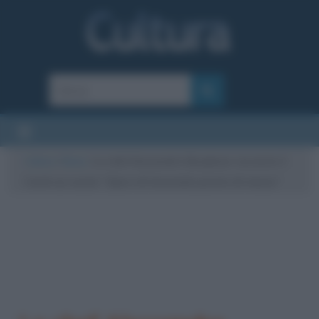
Cultura
/
News
/
Lo chef Alessandro Borghese racconta il
Covid sui social: “Spero di levarmelo presto di mezzo”