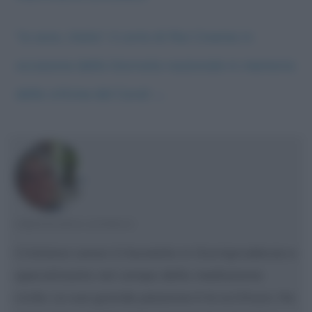
“Io sono…Italia”: il corto di Rai Cinema in
occasione della Giornata nazionale in memoria
delle vittime del Covid
→
CRISTIANA LENOCI
Cristiana Lenoci è laureata in Giurisprudenza e
specializzata nel campo della mediazione
civile. La sua grande passione è la scrittura. Ha