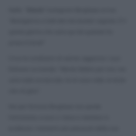
Nelle “
Storie”
Instagram Borghese scrive:
“
Buongiorno a tutti dal mio bunker segreto. È il
quinto giorno che sono qui da quando ho
preso il Covid”
Circa le condizioni di salute, aggiorna i suoi
follower scrivendo: “
Niente febbre per ora, ma
sono tutto acciaccato, ho le ossa rotte, la testa
che mi gira”.
Ma per fortuna Borghese non perde
l’ottimismo, e anzi ci tiene a mettere in
evidenza i momenti più piacevoli della sua