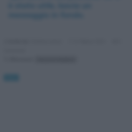
è stato utile, lascia un
messaggio in fondo.
Scritto da:
Cristiana Lenoci
0
17 Marzo 2021
Commenti
Riferimenti:
Alessandro Borghese
News