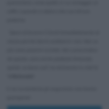
quarantena, come quello in cui sorseggia un
caffè o quando si dedica alle sue letture
preferite.
“
Spero di levarmi il Covid immediatamente di
mezzo perché dovrò sostituirmi i reni. Non so
più come posarmi sul letto. Ma a prescindere
da questo, sono anche piuttosto fortunato,
quindi, va bene così
“, ha dichiarato lo chef di
“
4 Ristoranti
”.
E noi ovviamente gli auguriamo una buona
guarigione!