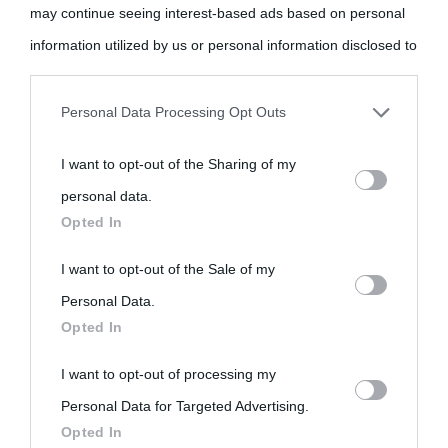
may continue seeing interest-based ads based on personal
information utilized by us or personal information disclosed to
third parties prior to your opt-out.
Personal Data Processing Opt Outs
You may separately opt-out of the further disclosure of your
I want to opt-out of the Sharing of my
personal information by third parties on the IAB’s list of
personal data.
downstream participants.
Opted In
This information may also be disclosed by us to third parties
I want to opt-out of the Sale of my
on the IAB’s List of Downstream Participants that may further
Personal Data.
Opted In
disclose it to other third parties.
I want to opt-out of processing my
Please note that this website/app uses one or more Google
Personal Data for Targeted Advertising.
services and may gather and store information including but
Opted In
not limited to your visit or usage behaviour. You may click to