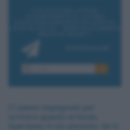
Ci siamo impegnati per
scrivere questo articolo.
Speriamo ti sia piaciuto. Se ti